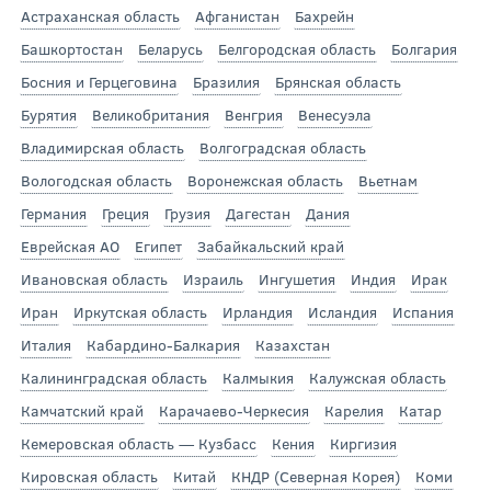
Астраханская область
Афганистан
Бахрейн
Башкортостан
Беларусь
Белгородская область
Болгария
Босния и Герцеговина
Бразилия
Брянская область
Бурятия
Великобритания
Венгрия
Венесуэла
Владимирская область
Волгоградская область
Вологодская область
Воронежская область
Вьетнам
Германия
Греция
Грузия
Дагестан
Дания
Еврейская АО
Египет
Забайкальский край
Ивановская область
Израиль
Ингушетия
Индия
Ирак
Иран
Иркутская область
Ирландия
Исландия
Испания
Италия
Кабардино-Балкария
Казахстан
Калининградская область
Калмыкия
Калужская область
Камчатский край
Карачаево-Черкесия
Карелия
Катар
Кемеровская область — Кузбасс
Кения
Киргизия
Кировская область
Китай
КНДР (Северная Корея)
Коми