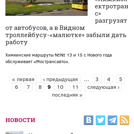
ектротран
с»
разгрузят
от автобусов, а в Видном
троллейбусу-«малютке» забыли дать
работу
Химкинские маршруты №№ 13 и 15 с Нового года
обслуживает «Мострансавто».
« первая
‹ предыдущая
…
3
4
5
СТРАНИЦЫ
6
7
8
9
10
11
следующая ›
последняя »
НОВОСТИ