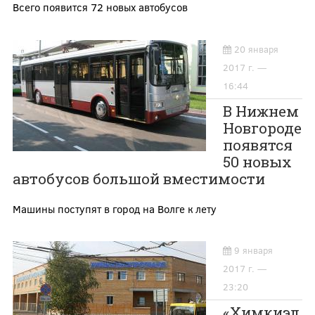
Всего появится 72 новых автобусов
20 января
2017 г. —
16:44
В Нижнем
Новгороде
появятся
50 новых
автобусов большой вместимости
Машины поступят в город на Волге к лету
9 января
2017 г. —
23:20
«Химкиэл