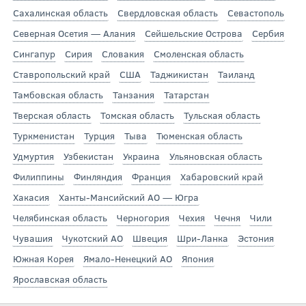
Сахалинская область
Свердловская область
Севастополь
Северная Осетия — Алания
Сейшельские Острова
Сербия
Сингапур
Сирия
Словакия
Смоленская область
Ставропольский край
США
Таджикистан
Таиланд
Тамбовская область
Танзания
Татарстан
Тверская область
Томская область
Тульская область
Туркменистан
Турция
Тыва
Тюменская область
Удмуртия
Узбекистан
Украина
Ульяновская область
Филиппины
Финляндия
Франция
Хабаровский край
Хакасия
Ханты-Мансийский АО — Югра
Челябинская область
Черногория
Чехия
Чечня
Чили
Чувашия
Чукотский АО
Швеция
Шри-Ланка
Эстония
Южная Корея
Ямало-Ненецкий АО
Япония
Ярославская область