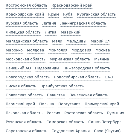
Костромская область
Краснодарский край
Красноярский край
Крым
Куба
Курганская область
Курская область
Латвия
Ленинградская область
Липецкая область
Литва
Маврикий
Магаданская область
Мали
Мальдивы
Марий Эл
Марокко
Молдова
Монголия
Мордовия
Москва
Московская область
Мурманская область
Мьянма
Ненецкий АО
Нидерланды
Нижегородская область
Новгородская область
Новосибирская область
ОАЭ
Омская область
Оренбургская область
Орловская область
Пакистан
Пензенская область
Пермский край
Польша
Португалия
Приморский край
Псковская область
Россия
Ростовская область
Румыния
Рязанская область
Самарская область
Санкт-Петербург
Саратовская область
Саудовская Аравия
Саха (Якутия)