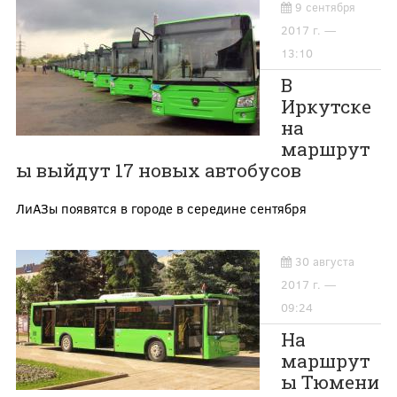
9 сентября
2017 г. —
13:10
В
Иркутске
на
маршрут
ы выйдут 17 новых автобусов
ЛиАЗы появятся в городе в середине сентября
30 августа
2017 г. —
09:24
На
маршрут
ы Тюмени