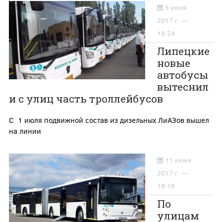
5 июля
2017 г. —
19:24
Липецкие
новые
автобусы
вытеснил
и с улиц часть троллейбусов
С 1 июля подвижной состав из дизельных ЛиАЗов вышел
на линии
11 июня
2017 г. —
19:18
По
улицам