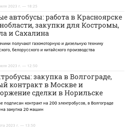
реля 2023 г. — 18:25
е автобусы: работа в Красноярске
нобласти, закупки для Костромы,
ла и Сахалина
зчики получают газомоторную и дизельную технику
кого, белорусского и китайского производства
реля 2023 г. — 12:50
тробусы: закупка в Волгограде,
ый контракт в Москве и
торжение сделки в Норильске
е подписан контракт на 200 электробусов, в Волгограде
ена закупка 20 машин
рта 2023 г. — 13:50