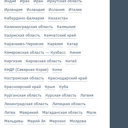
Индия
Ирак
Иран
Иркутская область
Ирландия
Исландия
Испания
Италия
Кабардино-Балкария
Казахстан
Калининградская область
Калмыкия
Калужская область
Камчатский край
Карачаево-Черкесия
Карелия
Катар
Кемеровская область — Кузбасс
Кения
Киргизия
Кировская область
Китай
КНДР (Северная Корея)
Коми
Костромская область
Краснодарский край
Красноярский край
Крым
Куба
Курганская область
Курская область
Латвия
Ленинградская область
Липецкая область
Литва
Маврикий
Магаданская область
Мали
Мальдивы
Марий Эл
Марокко
Молдова