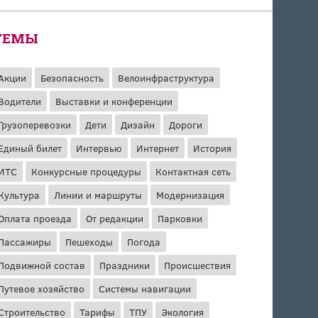
ТЕМЫ
Акции
Безопасность
Велоинфраструктура
Водители
Выставки и конференции
Грузоперевозки
Дети
Дизайн
Дороги
Единый билет
Интервью
Интернет
История
ИТС
Конкурсные процедуры
Контактная сеть
Культура
Линии и маршруты
Модернизация
Оплата проезда
От редакции
Парковки
Пассажиры
Пешеходы
Погода
Подвижной состав
Праздники
Происшествия
Путевое хозяйство
Системы навигации
Строительство
Тарифы
ТПУ
Экология