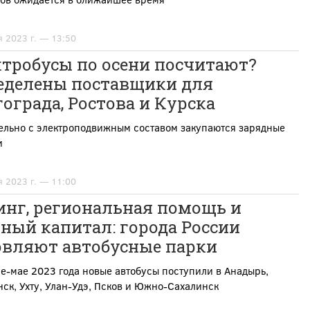
я 2023 г. — 13:50
ктробусы по осени посчитают?
еделены поставщики для
ограда, Ростова и Курска
ельно с электроподвижным составом закупаются зарядные
и
я 2023 г. — 11:00
инг, региональная помощь и
ный капитал: города России
овляют автобусные парки
е-мае 2023 года новые автобусы поступили в Анадырь,
ск, Ухту, Улан-Удэ, Псков и Южно-Сахалинск