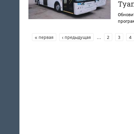
Туа
Обновит
програ
« первая
‹ предыдущая
…
2
3
4
СТРАНИЦЫ