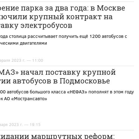
ение парка за два года: в Москве
лючили крупный контракт на
тавку электробусов
года столица рассчитывает получить ещё 1200 автобусов с
ическими двигателями
враля 2023 г. — 11:00
МАЗ» начал поставку крупной
ии автобусов в Подмосковье
00 автобусов большого класса «НЕФАЗ» пополнят в этом году
рк АО «Мострансавто»
варя 2023 г. — 19:15
жидании маршрутных реформ: