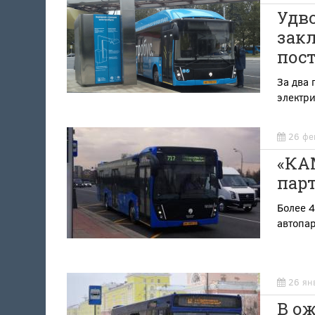
Удво
зак
пос
За два 
электр
26 фе
«КА
парт
Более 4
автопа
26 ян
В о