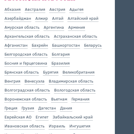
Абхазия
Австралия
Австрия
Адыгея
Азербайджан
Алжир
Алтай
Алтайский край
Амурская область
Аргентина
Армения
Архангельская область
Астраханская область
Афганистан
Бахрейн
Башкортостан
Беларусь
Белгородская область
Болгария
Босния и Герцеговина
Бразилия
Брянская область
Бурятия
Великобритания
Венгрия
Венесуэла
Владимирская область
Волгоградская область
Вологодская область
Воронежская область
Вьетнам
Германия
Греция
Грузия
Дагестан
Дания
Еврейская АО
Египет
Забайкальский край
Ивановская область
Израиль
Ингушетия