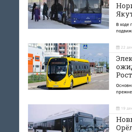
Нори
Яку
В ходе 
подвижн
22 де
Элек
ожи
Рост
Основны
прежне
19 де
Нов
Орёл