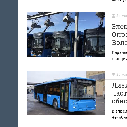
31 ма
Эле
Опр
Волг
Паралл
станци
27 ма
Лиз
част
обн
В апрел
Челябин