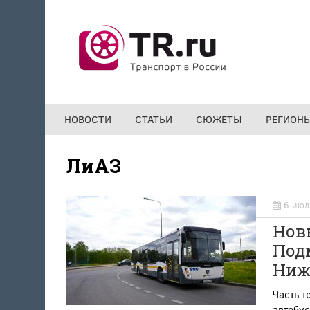
Перейти к основному содержанию
НОВОСТИ
СТАТЬИ
СЮЖЕТЫ
РЕГИОН
ЛиАЗ
6 июл
Новы
Подм
Ниж
Часть т
автобу