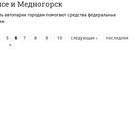
псе и Медногорск
ь автопарки городам помогают средства федеральных
мм
5
6
7
8
9
10
следующая ›
последняя
»