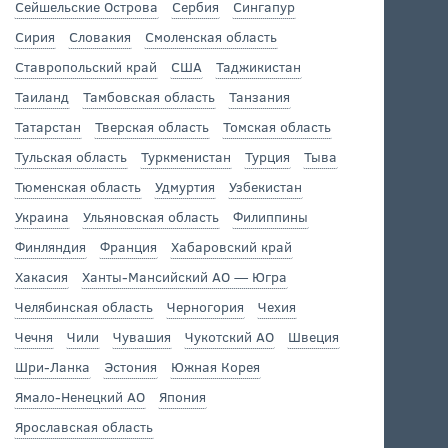
Сейшельские Острова
Сербия
Сингапур
Сирия
Словакия
Смоленская область
Ставропольский край
США
Таджикистан
Таиланд
Тамбовская область
Танзания
Татарстан
Тверская область
Томская область
Тульская область
Туркменистан
Турция
Тыва
Тюменская область
Удмуртия
Узбекистан
Украина
Ульяновская область
Филиппины
Финляндия
Франция
Хабаровский край
Хакасия
Ханты-Мансийский АО — Югра
Челябинская область
Черногория
Чехия
Чечня
Чили
Чувашия
Чукотский АО
Швеция
Шри-Ланка
Эстония
Южная Корея
Ямало-Ненецкий АО
Япония
Ярославская область