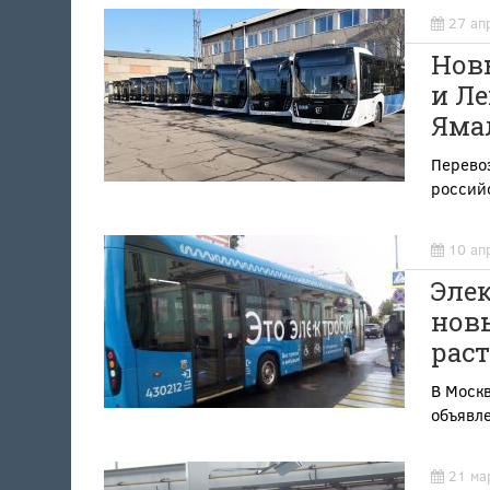
27 ап
Новы
и Ле
Яма
Перево
российс
10 ап
Элек
нов
рас
В Москв
объявл
21 ма