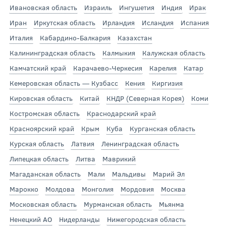
Ивановская область
Израиль
Ингушетия
Индия
Ирак
Иран
Иркутская область
Ирландия
Исландия
Испания
Италия
Кабардино-Балкария
Казахстан
Калининградская область
Калмыкия
Калужская область
Камчатский край
Карачаево-Черкесия
Карелия
Катар
Кемеровская область — Кузбасс
Кения
Киргизия
Кировская область
Китай
КНДР (Северная Корея)
Коми
Костромская область
Краснодарский край
Красноярский край
Крым
Куба
Курганская область
Курская область
Латвия
Ленинградская область
Липецкая область
Литва
Маврикий
Магаданская область
Мали
Мальдивы
Марий Эл
Марокко
Молдова
Монголия
Мордовия
Москва
Московская область
Мурманская область
Мьянма
Ненецкий АО
Нидерланды
Нижегородская область