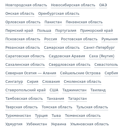
Новгородская область
Новосибирская область
ОАЭ
Омская область
Оренбургская область
Орловская область
Пакистан
Пензенская область
Пермский край
Польша
Португалия
Приморский край
Псковская область
Россия
Ростовская область
Румыния
Рязанская область
Самарская область
Санкт-Петербург
Саратовская область
Саудовская Аравия
Саха (Якутия)
Сахалинская область
Свердловская область
Севастополь
Северная Осетия — Алания
Сейшельские Острова
Сербия
Сингапур
Сирия
Словакия
Смоленская область
Ставропольский край
США
Таджикистан
Таиланд
Тамбовская область
Танзания
Татарстан
Тверская область
Томская область
Тульская область
Туркменистан
Турция
Тыва
Тюменская область
Удмуртия
Узбекистан
Украина
Ульяновская область