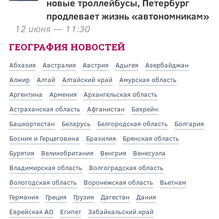
новые троллейбусы, Петербург
продлевает жизнь «автономникам»
12 июня — 11:30
ГЕОГРАФИЯ НОВОСТЕЙ
Абхазия
Австралия
Австрия
Адыгея
Азербайджан
Алжир
Алтай
Алтайский край
Амурская область
Аргентина
Армения
Архангельская область
Астраханская область
Афганистан
Бахрейн
Башкортостан
Беларусь
Белгородская область
Болгария
Босния и Герцеговина
Бразилия
Брянская область
Бурятия
Великобритания
Венгрия
Венесуэла
Владимирская область
Волгоградская область
Вологодская область
Воронежская область
Вьетнам
Германия
Греция
Грузия
Дагестан
Дания
Еврейская АО
Египет
Забайкальский край