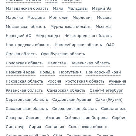
Магаданская область
Мали
Мальдивы
Марий Эл
Марокко
Молдова
Монголия
Мордовия
Москва
Московская область
Мурманская область
Мьянма
Ненецкий АО
Нидерланды
Нижегородская область
Новгородская область
Новосибирская область
ОАЭ
Омская область
Оренбургская область
Орловская область
Пакистан
Пензенская область
Пермский край
Польша
Португалия
Приморский край
Псковская область
Россия
Ростовская область
Румыния
Рязанская область
Самарская область
Санкт-Петербург
Саратовская область
Саудовская Аравия
Саха (Якутия)
Сахалинская область
Свердловская область
Севастополь
Северная Осетия — Алания
Сейшельские Острова
Сербия
Сингапур
Сирия
Словакия
Смоленская область
Ставропольский край
США
Таджикистан
Таиланд