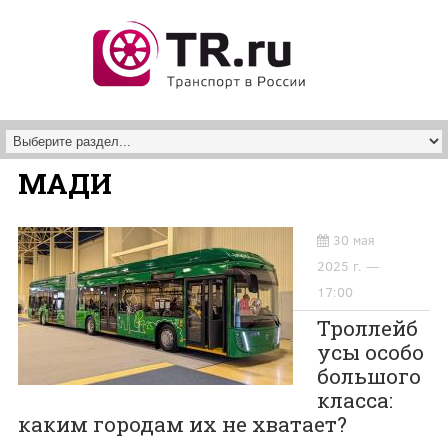
Перейти к основному содержанию
МАДИ
30 мая
2025 г. —
17:00
Троллейб
усы особо
большого
класса:
каким городам их не хватает?