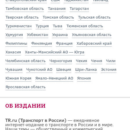
Тамбовская область
Танзания
Татарстан
Тверская область
Томская область
Тульская область
Туркменистан
Турция
Тыва
Тюменская область
Удмуртия
Узбекистан
Украина
Ульяновская область
Филиппины
Финляндия
Франция
Хабаровский край
Хакасия
Ханты-Мансийский АО — Югра
Челябинская область
Черногория
Чехия
Чечня
Чили
Чувашия
Чукотский АО
Швеция
Шри-Ланка
Эстония
Южная Корея
Ямало-Ненецкий АО
Япония
Ярославская область
ОБ ИЗДАНИИ
TR.ru (Транспорт в России)
— ежедневное
интернет-издание о транспорте в России и в мире.
Наши темы — общественный и коммерческий