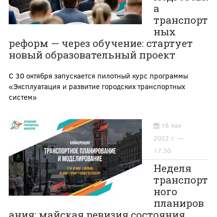
а
транспорт
ных
реформ — через обучение: стартует
новый образовательный проект
С 30 октября запускается пилотный курс программы
«Эксплуатация и развитие городских транспортных
систем»
16 мая
2022 г. —
17:50
Неделя
транспорт
ного
планиров
ания: майская ревизия состояния