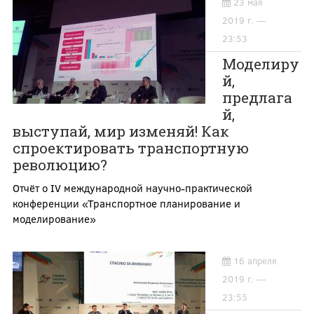
23 мая
2019 г. —
23:53
Моделиру
й,
предлага
й,
выступай, мир изменяй! Как
спроектировать транспортную
революцию?
Отчёт о IV международной научно-практической
конференции «Транспортное планирование и
моделирование»
16 апреля
2019 г. —
23:55