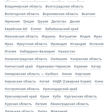
Владимирская область
Волгоградская область
Вологодская область
Воронежская область
Вьетнам
Германия
Греция
Грузия
Дагестан
Дания
Еврейская АО
Египет
Забайкальский край
Ивановская область
Израиль
Ингушетия
Индия
Ирак
Иран
Иркутская область
Ирландия
Исландия
Испания
Италия
Кабардино-Балкария
Казахстан
Калининградская область
Калмыкия
Калужская область
Камчатский край
Карачаево-Черкесия
Карелия
Катар
Кемеровская область — Кузбасс
Кения
Киргизия
Кировская область
Китай
КНДР (Северная Корея)
Коми
Костромская область
Краснодарский край
Красноярский край
Крым
Куба
Курганская область
Курская область
Латвия
Ленинградская область
Липецкая область
Литва
Маврикий