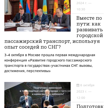
2024 г. —
10:30
Вместе по
пути: как
развивать
городской
пассажирский транспорт, используя
опыт соседей по СНГ?
3-4 октября в Москве прошла первая международная
конференция «Развитие городского пассажирского
транспорта в государствах–участниках СНГ: вызовы,
достижения, перспективы»
6 октября
2023 г. —
12:00
Подготовк