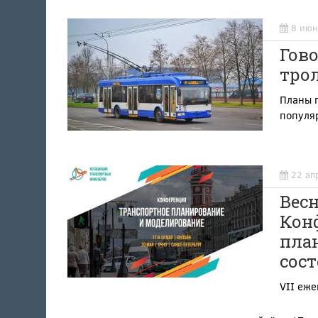
8 июн
Гово
трол
Планы п
популя
22 ап
Весн
Кон
пла
сост
VII еж