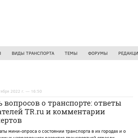
Ы
ВИДЫ ТРАНСПОРТА
ТЕМЫ
ФОРУМЫ
РЕДАКЦ
тября 2022 г. — 16:50
 вопросов о транспорте: ответы
телей TR.ru и комментарии
пертов
аты мини-опроса о состоянии транспорта в их городах и о
димых направлениях развития транспортной отрасли