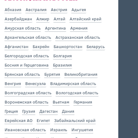
Абхазия
Австралия
Австрия
Адыгея
Азербайджан
Алжир
Алтай
Алтайский край
Амурская область
Аргентина
Армения
Архангельская область
Астраханская область
Афганистан
Бахрейн
Башкортостан
Беларусь
Белгородская область
Болгария
Босния и Герцеговина
Бразилия
Брянская область
Бурятия
Великобритания
Венгрия
Венесуэла
Владимирская область
Волгоградская область
Вологодская область
Воронежская область
Вьетнам
Германия
Греция
Грузия
Дагестан
Дания
Еврейская АО
Египет
Забайкальский край
Ивановская область
Израиль
Ингушетия