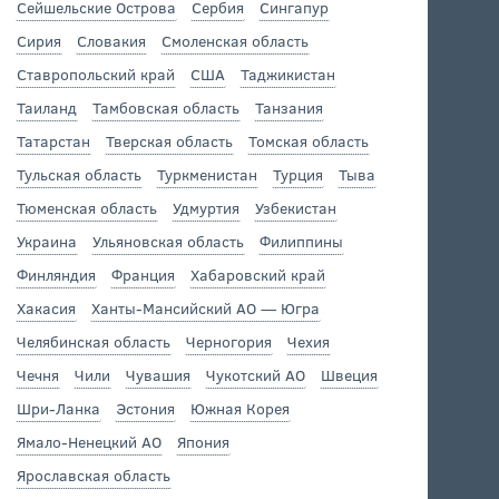
Сейшельские Острова
Сербия
Сингапур
Сирия
Словакия
Смоленская область
Ставропольский край
США
Таджикистан
Таиланд
Тамбовская область
Танзания
Татарстан
Тверская область
Томская область
Тульская область
Туркменистан
Турция
Тыва
Тюменская область
Удмуртия
Узбекистан
Украина
Ульяновская область
Филиппины
Финляндия
Франция
Хабаровский край
Хакасия
Ханты-Мансийский АО — Югра
Челябинская область
Черногория
Чехия
Чечня
Чили
Чувашия
Чукотский АО
Швеция
Шри-Ланка
Эстония
Южная Корея
Ямало-Ненецкий АО
Япония
Ярославская область