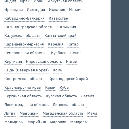
Индия
Ирак
Иран
Иркутская область
Ирландия
Исландия
Испания
Италия
Кабардино-Балкария
Казахстан
Калининградская область
Калмыкия
Калужская область
Камчатский край
Карачаево-Черкесия
Карелия
Катар
Кемеровская область — Кузбасс
Кения
Киргизия
Кировская область
Китай
КНДР (Северная Корея)
Коми
Костромская область
Краснодарский край
Красноярский край
Крым
Куба
Курганская область
Курская область
Латвия
Ленинградская область
Липецкая область
Литва
Маврикий
Магаданская область
Мали
Мальдивы
Марий Эл
Марокко
Молдова