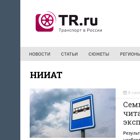
Перейти к основному содержанию
НОВОСТИ
СТАТЬИ
СЮЖЕТЫ
РЕГИОН
НИИАТ
9 сен
Семь
чита
экс
Результ
необхо