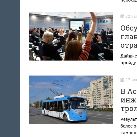
22 ав
Обсу
гла
отра
Дайджес
пройдут
27 ию
В А
инж
тро
Резуль
более э
самост