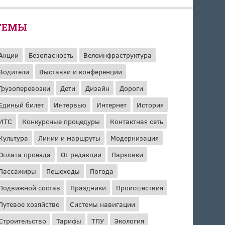
ТЕМЫ
Акции
Безопасность
Велоинфраструктура
Водители
Выставки и конференции
Грузоперевозки
Дети
Дизайн
Дороги
Единый билет
Интервью
Интернет
История
ИТС
Конкурсные процедуры
Контактная сеть
Культура
Линии и маршруты
Модернизация
Оплата проезда
От редакции
Парковки
Пассажиры
Пешеходы
Погода
Подвижной состав
Праздники
Происшествия
Путевое хозяйство
Системы навигации
Строительство
Тарифы
ТПУ
Экология