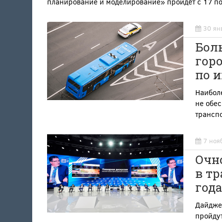
планирование и моделирование» пройдёт с 17 по 
30 ян
Бол
горо
по и
Наиболе
не обе
трансп
7 ноя
Очн
в тр
года
Дайджес
пройдут