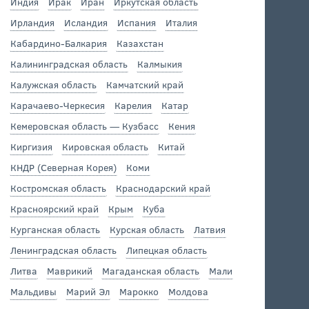
Индия
Ирак
Иран
Иркутская область
Ирландия
Исландия
Испания
Италия
Кабардино-Балкария
Казахстан
Калининградская область
Калмыкия
Калужская область
Камчатский край
Карачаево-Черкесия
Карелия
Катар
Кемеровская область — Кузбасс
Кения
Киргизия
Кировская область
Китай
КНДР (Северная Корея)
Коми
Костромская область
Краснодарский край
Красноярский край
Крым
Куба
Курганская область
Курская область
Латвия
Ленинградская область
Липецкая область
Литва
Маврикий
Магаданская область
Мали
Мальдивы
Марий Эл
Марокко
Молдова