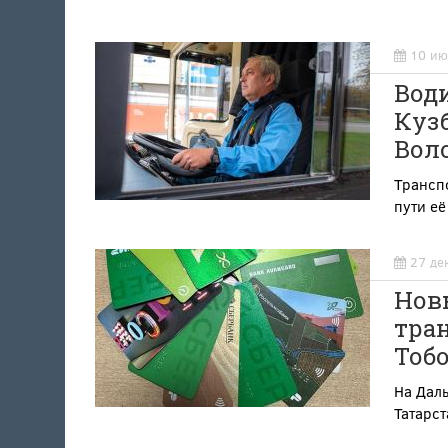
10 ию
Води
Кузб
Воло
Транспо
пути е
27 де
Новы
тран
Тоб
На Даль
Татарст