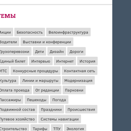
ТЕМЫ
Акции
Безопасность
Велоинфраструктура
Водители
Выставки и конференции
Грузоперевозки
Дети
Дизайн
Дороги
Единый билет
Интервью
Интернет
История
ИТС
Конкурсные процедуры
Контактная сеть
Культура
Линии и маршруты
Модернизация
Оплата проезда
От редакции
Парковки
Пассажиры
Пешеходы
Погода
Подвижной состав
Праздники
Происшествия
Путевое хозяйство
Системы навигации
Строительство
Тарифы
ТПУ
Экология