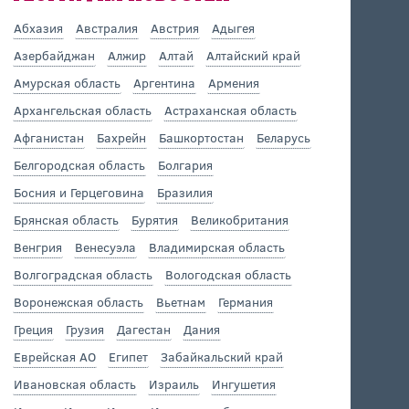
Абхазия
Австралия
Австрия
Адыгея
Азербайджан
Алжир
Алтай
Алтайский край
Амурская область
Аргентина
Армения
Архангельская область
Астраханская область
Афганистан
Бахрейн
Башкортостан
Беларусь
Белгородская область
Болгария
Босния и Герцеговина
Бразилия
Брянская область
Бурятия
Великобритания
Венгрия
Венесуэла
Владимирская область
Волгоградская область
Вологодская область
Воронежская область
Вьетнам
Германия
Греция
Грузия
Дагестан
Дания
Еврейская АО
Египет
Забайкальский край
Ивановская область
Израиль
Ингушетия