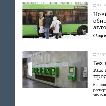
8 янв
Новы
обн
авто
Обзор и
9 апр
Без 
как
про
Нововв
распор
эконом