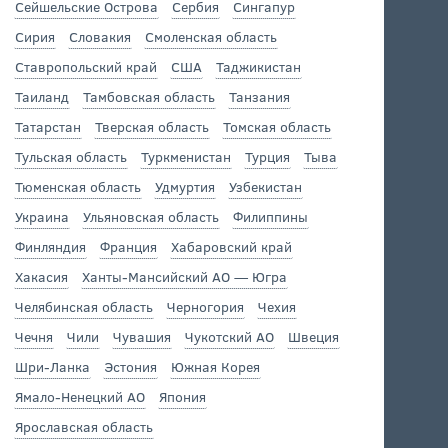
Сейшельские Острова
Сербия
Сингапур
Сирия
Словакия
Смоленская область
Ставропольский край
США
Таджикистан
Таиланд
Тамбовская область
Танзания
Татарстан
Тверская область
Томская область
Тульская область
Туркменистан
Турция
Тыва
Тюменская область
Удмуртия
Узбекистан
Украина
Ульяновская область
Филиппины
Финляндия
Франция
Хабаровский край
Хакасия
Ханты-Мансийский АО — Югра
Челябинская область
Черногория
Чехия
Чечня
Чили
Чувашия
Чукотский АО
Швеция
Шри-Ланка
Эстония
Южная Корея
Ямало-Ненецкий АО
Япония
Ярославская область