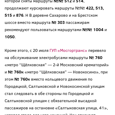
которой сняты маршруты
№№ 512
и
514
,
продолжают курсировать маршруты №№
422, 513,
515
и
876
. Н В деревне Сахарово и на Брестском
шоссе вместо маршрута
№ 303
пассажирам
рекомендуют пользоваться маршрутами
№№ 1004
и
1050
.
Кроме этого, с 20 июля
ГУП «Мосгортранс»
перевело
на обслуживание электробусами маршруты
№ 760
«метро “Щёлковская” — 2-й Московский крематорий»
и
№ 760к
«метро “Щёлковская” — Новокосино», при
этом
№ 760к
вместо кольцевого движения по
Городецкой, Салтыковской и Новокосинской улицам
стал следовать в обе стороны по Городецкой и
Салтыковской улицам с обязательной высадкой
пассажиров на остановке «Салтыковская улица, 41»,
которая стала для него конечной. Как отмечают