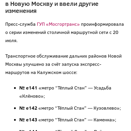
в Новую Москву и ввели другие
изменения
Пресс-служба
ГУП «Мосгортранс»
проинформировала
о серии изменений столичной маршрутной сети c 20
июля.
Транспортное обслуживание дальних районов Новой
Москвы улучшено за счёт запуска экспресс-
маршрутов на Калужском шоссе:
№ е141
«метро “Тёплый Стан” — Усадьба
«Клёново»;
№ е142
«метро “Тёплый Стан” — Кузовлево»;
№ е143
«метро “Тёплый Стан” — Каменка»;