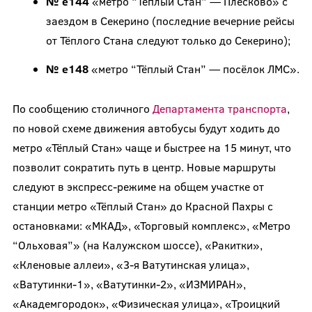
№ е144
«метро “Тёплый Стан” — Плёсково» с
заездом в Секерино (последние вечерние рейсы
от Тёплого Стана следуют только до Секерино);
№ е148
«метро “Тёплый Стан” — посёлок ЛМС».
По сообщению столичного
Департамента транспорта
,
по новой схеме движения автобусы будут ходить до
метро «Тёплый Стан» чаще и быстрее на 15 минут, что
позволит сократить путь в центр. Новые маршруты
следуют в экспресс-режиме на общем участке от
станции метро «Тёплый Стан» до Красной Пахры с
остановками: «МКАД», «Торговый комплекс», «Метро
“Ольховая”» (на Калужском шоссе), «Ракитки»,
«Кленовые аллеи», «3-я Ватутинская улица»,
«Ватутинки-1», «Ватутинки-2», «ИЗМИРАН»,
«Академгородок», «Физическая улица», «Троицкий