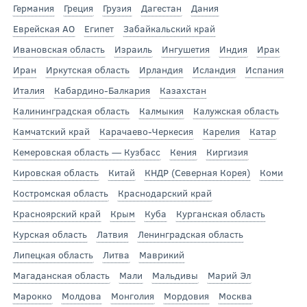
Германия
Греция
Грузия
Дагестан
Дания
Еврейская АО
Египет
Забайкальский край
Ивановская область
Израиль
Ингушетия
Индия
Ирак
Иран
Иркутская область
Ирландия
Исландия
Испания
Италия
Кабардино-Балкария
Казахстан
Калининградская область
Калмыкия
Калужская область
Камчатский край
Карачаево-Черкесия
Карелия
Катар
Кемеровская область — Кузбасс
Кения
Киргизия
Кировская область
Китай
КНДР (Северная Корея)
Коми
Костромская область
Краснодарский край
Красноярский край
Крым
Куба
Курганская область
Курская область
Латвия
Ленинградская область
Липецкая область
Литва
Маврикий
Магаданская область
Мали
Мальдивы
Марий Эл
Марокко
Молдова
Монголия
Мордовия
Москва