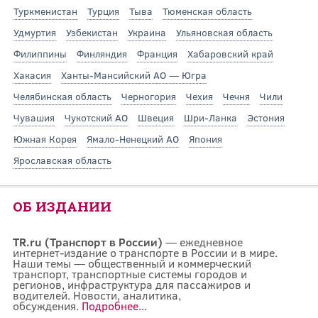
Туркменистан
Турция
Тыва
Тюменская область
Удмуртия
Узбекистан
Украина
Ульяновская область
Филиппины
Финляндия
Франция
Хабаровский край
Хакасия
Ханты-Мансийский АО — Югра
Челябинская область
Черногория
Чехия
Чечня
Чили
Чувашия
Чукотский АО
Швеция
Шри-Ланка
Эстония
Южная Корея
Ямало-Ненецкий АО
Япония
Ярославская область
ОБ ИЗДАНИИ
TR.ru (Транспорт в России)
— ежедневное
интернет-издание о транспорте в России и в мире.
Наши темы — общественный и коммерческий
транспорт, транспортные системы городов и
регионов, инфраструктура для пассажиров и
водителей. Новости, аналитика,
обсуждения.
Подробнее...