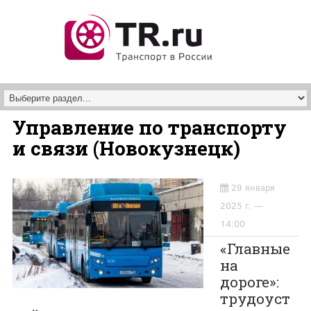
Перейти к основному содержанию
Управление по транспорту
и связи (Новокузнецк)
29 января
2025 г. —
14:00
«Главные
на
дороге»:
трудоуст