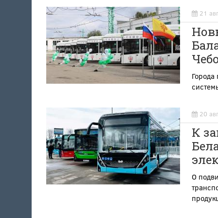
21 ав
Нов
Бала
Чеб
Города
систем
20 ав
К за
Бела
эле
О подви
трансп
продук