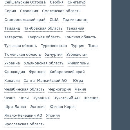
Сейшельские Острова
Сербия
Сингапур
Сирия
Словакия
Смоленская область
Ставропольский край
США
Таджикистан
Таиланд
Тамбовская область
Танзания
Татарстан
Тверская область
Томская область
Тульская область
Туркменистан
Турция
Тыва
Тюменская область
Удмуртия
Узбекистан
Украина
Ульяновская область
Филиппины
Финляндия
Франция
Хабаровский край
Хакасия
Ханты-Мансийский АО — Югра
Челябинская область
Черногория
Чехия
Чечня
Чили
Чувашия
Чукотский АО
Швеция
Шри-Ланка
Эстония
Южная Корея
Ямало-Ненецкий АО
Япония
Ярославская область