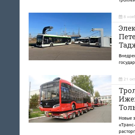
8 ноя
Элек
Пете
Тад
Внедрен
госуда
21 ок
Тро
Ижев
Толь
Новые 
«Транс-
растор