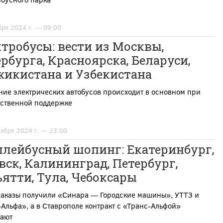
бря 2024 г. — 09:00
тробусы: вести из Москвы,
рбурга, Красноярска, Беларуси,
жикистана и Узбекистана
ие электрических автобусов происходит в основном при
рственной поддержке
тября 2024 г. — 23:00
ллейбусный шопинг: Екатеринбург,
ск, Калининград, Петербург,
ятти, Тула, Чебоксары
заказы получили «Синара — Городские машины», УТТЗ и
Альфа», а в Ставрополе контракт с «Транс-Альфой»
гают