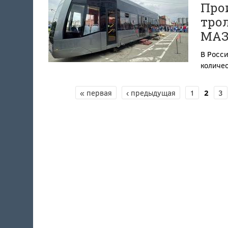
Про
трол
МАЗ
В Росси
количе
« первая
‹ предыдущая
1
2
3
СТРАНИЦЫ