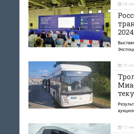
29 ию
Рос
тра
2024
Выстав
Экспоц
19 ию
Тро
Миас
тек
Результ
аукцио
13 ию