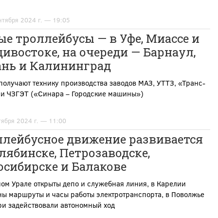
нтября 2024 г. — 19:05
е троллейбусы — в Уфе, Миассе и
ивостоке, на очереди — Барнаул,
ань и Калининград
получают технику производства заводов МАЗ, УТТЗ, «Транс-
 и ЧЗГЭТ («Синара – Городские машины»)
тября 2024 г. — 11:00
ллейбусное движение развивается
лябинске, Петрозаводске,
осибирске и Балакове
м Урале открыты депо и служебная линия, в Карелии
ы маршруты и часы работы электротранспорта, в Поволжье
ри задействовали автономный ход