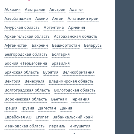
Абхазия
Австралия
Австрия
Адыгея
Азербайджан
Алжир
Алтай
Алтайский край
Амурская область
Аргентина
Армения
Архангельская область
Астраханская область
Афганистан
Бахрейн
Башкортостан
Беларусь
Белгородская область
Болгария
Босния и Герцеговина
Бразилия
Брянская область
Бурятия
Великобритания
Венгрия
Венесуэла
Владимирская область
Волгоградская область
Вологодская область
Воронежская область
Вьетнам
Германия
Греция
Грузия
Дагестан
Дания
Еврейская АО
Египет
Забайкальский край
Ивановская область
Израиль
Ингушетия