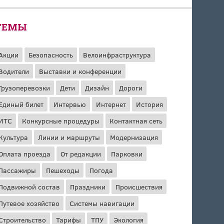
ТЕМЫ
Акции
Безопасность
Велоинфраструктура
Водители
Выставки и конференции
Грузоперевозки
Дети
Дизайн
Дороги
Единый билет
Интервью
Интернет
История
ИТС
Конкурсные процедуры
Контактная сеть
Культура
Линии и маршруты
Модернизация
Оплата проезда
От редакции
Парковки
Пассажиры
Пешеходы
Погода
Подвижной состав
Праздники
Происшествия
Путевое хозяйство
Системы навигации
Строительство
Тарифы
ТПУ
Экология