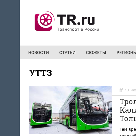
Перейти к основному содержанию
НОВОСТИ
СТАТЬИ
СЮЖЕТЫ
РЕГИОН
УТТЗ
13 но
Трол
Кали
Тол
Тем вр
тролле