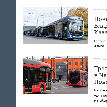
11 се
Новы
Влад
Каз
Города 
Альфа»
7 сен
Тро
в Че
Нов
На Южно
удлинен
и Сиби