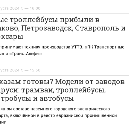
густа 2024 г. — 16:00
ые троллейбусы прибыли в
ково, Петрозаводск, Ставрополь и
оксары
 принимают технику производства УТТЗ, «ПК Транспортные
ы» и «Транс-Альфы»
густа 2024 г. — 15:50
казам готовы? Модели от заводов
руси: трамваи, троллейбусы,
ктробусы и автобусы
жном составе наземного городского электрического
орта, включённом в реестр евразийской промышленной
ции