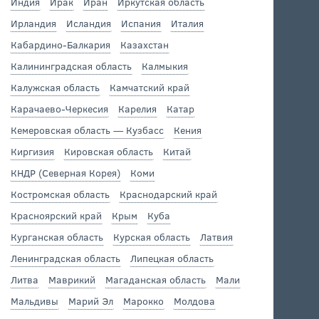
Индия
Ирак
Иран
Иркутская область
Ирландия
Исландия
Испания
Италия
Кабардино-Балкария
Казахстан
Калининградская область
Калмыкия
Калужская область
Камчатский край
Карачаево-Черкесия
Карелия
Катар
Кемеровская область — Кузбасс
Кения
Киргизия
Кировская область
Китай
КНДР (Северная Корея)
Коми
Костромская область
Краснодарский край
Красноярский край
Крым
Куба
Курганская область
Курская область
Латвия
Ленинградская область
Липецкая область
Литва
Маврикий
Магаданская область
Мали
Мальдивы
Марий Эл
Марокко
Молдова