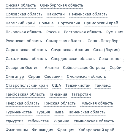
Омская область
Оренбургская область
Орловская область
Пакистан
Пензенская область
Пермский край
Польша
Португалия
Приморский край
Псковская область
Россия
Ростовская область
Румыния
Рязанская область
Самарская область
Санкт-Петербург
Саратовская область
Саудовская Аравия
Саха (Якутия)
Сахалинская область
Свердловская область
Севастополь
Северная Осетия — Алания
Сейшельские Острова
Сербия
Сингапур
Сирия
Словакия
Смоленская область
Ставропольский край
США
Таджикистан
Таиланд
Тамбовская область
Танзания
Татарстан
Тверская область
Томская область
Тульская область
Туркменистан
Турция
Тыва
Тюменская область
Удмуртия
Узбекистан
Украина
Ульяновская область
Филиппины
Финляндия
Франция
Хабаровский край