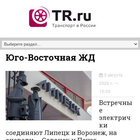
Перейти к основному содержанию
Юго-Восточная ЖД
3 августа
2023 г. —
15:50
Встречны
е
электрич
ки
соединяют Липецк и Воронеж, на