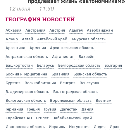
продлевает жизнь «автономникам»
12 июня — 11:30
ГЕОГРАФИЯ НОВОСТЕЙ
Абхазия
Австралия
Австрия
Адыгея
Азербайджан
Алжир
Алтай
Алтайский край
Амурская область
Аргентина
Армения
Архангельская область
Астраханская область
Афганистан
Бахрейн
Башкортостан
Беларусь
Белгородская область
Болгария
Босния и Герцеговина
Бразилия
Брянская область
Бурятия
Великобритания
Венгрия
Венесуэла
Владимирская область
Волгоградская область
Вологодская область
Воронежская область
Вьетнам
Германия
Греция
Грузия
Дагестан
Дания
Еврейская АО
Египет
Забайкальский край
Ивановская область
Израиль
Ингушетия
Индия
Ирак