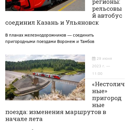
регионы:
рельсовы
й автобус
соединил Казань и Ульяновск
В планах железнодорожников — соединить
пригородными поездами Воронеж и Тамбов
29 июня
2023 г. —
11:00
«Нестолич
ные»
пригород
ные
поезда: изменения маршрутов в
начале лета