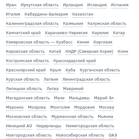
Иран
Иркутская область
Ирландия
Исландия
Испания
Италия
Кабардино-Балкария
Казахстан
Калининградская область
Калмыкия
Калужская область
Камчатский край
Карачаево-Черкесия
Карелия
Катар
Кемеровская область — Кузбасс
Кения
Киргизия
Кировская область
Китай
КНДР (Северная Корея)
Коми
Костромская область
Краснодарский край
Красноярский край
Крым
Куба
Курганская область
Курская область
Латвия
Ленинградская область
Липецкая область
Литва
Маврикий
Магаданская область
Мали
Мальдивы
Марий Эл
Марокко
Молдова
Монголия
Мордовия
Москва
Московская область
Мурманская область
Мьянма
Ненецкий АО
Нидерланды
Нижегородская область
Новгородская область
Новосибирская область
ОАЭ