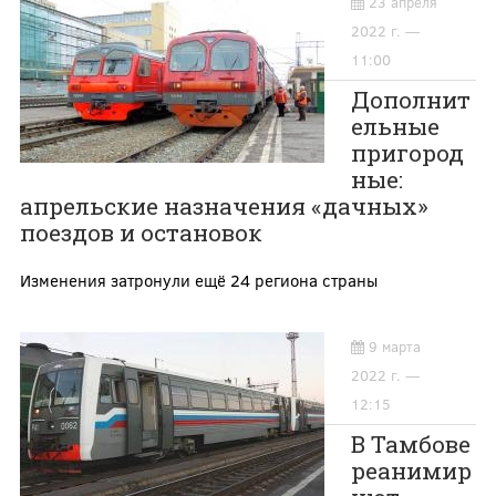
23 апреля
2022 г. —
11:00
Дополнит
ельные
пригород
ные:
апрельские назначения «дачных»
поездов и остановок
Изменения затронули ещё 24 региона страны
9 марта
2022 г. —
12:15
В Тамбове
реанимир