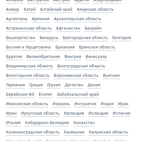
Алжир
Алтай
Алтайский край
Амурская область
Аргентина
Армения
Архангельская область
Астраханская область
Афганистан
Бахрейн
Башкортостан
Беларусь
Белгородская область
Болгария
Босния и Герцеговина
Бразилия
Брянская область
Бурятия
Великобритания
Венгрия
Венесуэла
Владимирская область
Волгоградская область
Вологодская область
Воронежская область
Вьетнам
Германия
Греция
Грузия
Дагестан
Дания
Еврейская АО
Египет
Забайкальский край
Ивановская область
Израиль
Ингушетия
Индия
Ирак
Иран
Иркутская область
Ирландия
Исландия
Испания
Италия
Кабардино-Балкария
Казахстан
Калининградская область
Калмыкия
Калужская область