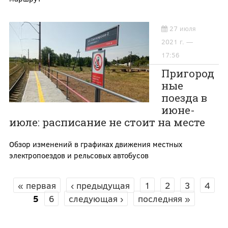
27 июля
2021 г. —
17:56
Пригород
ные
поезда в
июне-
июле: расписание не стоит на месте
Обзор изменений в графиках движения местных
электропоездов и рельсовых автобусов
« первая
‹ предыдущая
1
2
3
4
СТРАНИЦЫ
5
6
следующая ›
последняя »