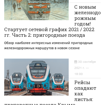
С новым
железнодо
рожным
годом!
Стартует сетевой график 2021 / 2022
гг. Часть 2: пригородные поезда
Обзор наиболее интересных изменений пригородных
железнодорожных маршрутов в новом сезоне
30 сентября
2021 г. —
18:00
Рейсы
опадают
как
листья:
пригородные поезда Крыма,