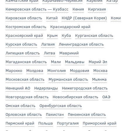
Камчатский край
Карачаево-Черкесия
Карелия
Катар
Кемеровская область — Кузбасс
Кения
Киргизия
Кировская область
Китай
КНДР (Северная Корея)
Коми
Костромская область
Краснодарский край
Красноярский край
Крым
Куба
Курганская область
Курская область
Латвия
Ленинградская область
Липецкая область
Литва
Маврикий
Магаданская область
Мали
Мальдивы
Марий Эл
Марокко
Молдова
Монголия
Мордовия
Москва
Московская область
Мурманская область
Мьянма
Ненецкий АО
Нидерланды
Нижегородская область
Новгородская область
Новосибирская область
ОАЭ
Омская область
Оренбургская область
Орловская область
Пакистан
Пензенская область
Пермский край
Польша
Португалия
Приморский край