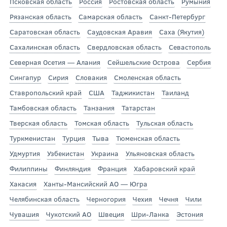
Псковская область
Россия
Ростовская область
Румыния
Рязанская область
Самарская область
Санкт-Петербург
Саратовская область
Саудовская Аравия
Саха (Якутия)
Сахалинская область
Свердловская область
Севастополь
Северная Осетия — Алания
Сейшельские Острова
Сербия
Сингапур
Сирия
Словакия
Смоленская область
Ставропольский край
США
Таджикистан
Таиланд
Тамбовская область
Танзания
Татарстан
Тверская область
Томская область
Тульская область
Туркменистан
Турция
Тыва
Тюменская область
Удмуртия
Узбекистан
Украина
Ульяновская область
Филиппины
Финляндия
Франция
Хабаровский край
Хакасия
Ханты-Мансийский АО — Югра
Челябинская область
Черногория
Чехия
Чечня
Чили
Чувашия
Чукотский АО
Швеция
Шри-Ланка
Эстония