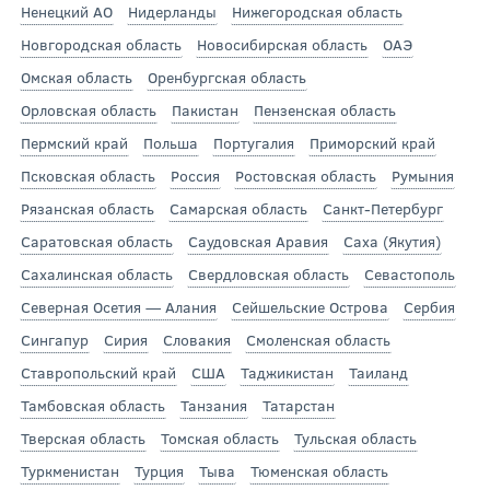
Ненецкий АО
Нидерланды
Нижегородская область
Новгородская область
Новосибирская область
ОАЭ
Омская область
Оренбургская область
Орловская область
Пакистан
Пензенская область
Пермский край
Польша
Португалия
Приморский край
Псковская область
Россия
Ростовская область
Румыния
Рязанская область
Самарская область
Санкт-Петербург
Саратовская область
Саудовская Аравия
Саха (Якутия)
Сахалинская область
Свердловская область
Севастополь
Северная Осетия — Алания
Сейшельские Острова
Сербия
Сингапур
Сирия
Словакия
Смоленская область
Ставропольский край
США
Таджикистан
Таиланд
Тамбовская область
Танзания
Татарстан
Тверская область
Томская область
Тульская область
Туркменистан
Турция
Тыва
Тюменская область