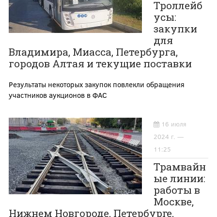
Троллейб
усы:
закупки
для
Владимира, Миасса, Петербурга,
городов Алтая и текущие поставки
Результаты некоторых закупок повлекли обращения
участников аукционов в ФАС
16 июля
2024 г. —
11:25
Трамвайн
ые линии:
работы в
Москве,
Нижнем Новгороде, Петербурге,