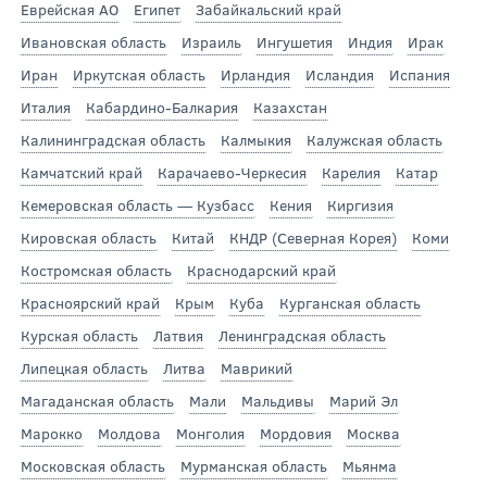
Еврейская АО
Египет
Забайкальский край
Ивановская область
Израиль
Ингушетия
Индия
Ирак
Иран
Иркутская область
Ирландия
Исландия
Испания
Италия
Кабардино-Балкария
Казахстан
Калининградская область
Калмыкия
Калужская область
Камчатский край
Карачаево-Черкесия
Карелия
Катар
Кемеровская область — Кузбасс
Кения
Киргизия
Кировская область
Китай
КНДР (Северная Корея)
Коми
Костромская область
Краснодарский край
Красноярский край
Крым
Куба
Курганская область
Курская область
Латвия
Ленинградская область
Липецкая область
Литва
Маврикий
Магаданская область
Мали
Мальдивы
Марий Эл
Марокко
Молдова
Монголия
Мордовия
Москва
Московская область
Мурманская область
Мьянма