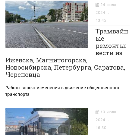
24 июля
2024 г. —
13:45
Трамвайн
ые
ремонты:
вести из
Ижевска, Магнитогорска,
Новосибирска, Петербурга, Саратова,
Череповца
Работы вносят изменения в движение общественного
транспорта
19 июля
2024 г. —
16:30