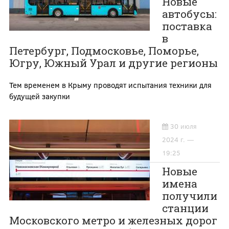
Новые
автобусы:
поставка
в
Петербург, Подмосковье, Поморье,
Югру, Южный Урал и другие регионы
Тем временем в Крыму проводят испытания техники для
будущей закупки
30 июля
2024 г. —
19:25
Новые
имена
получили
станции
Московского метро и железных дорог