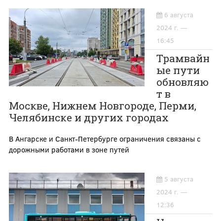
6 августа
2024 г. —
16:45
Трамвайн
ые пути
обновляю
т в
Москве, Нижнем Новгороде, Перми,
Челябинске и других городах
В Ангарске и Санкт-Петербурге ограничения связаны с
дорожными работами в зоне путей
5 августа
2024 г. —
12:36