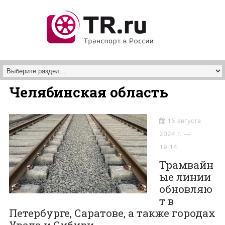
Перейти к основному содержанию
Челябинская область
15 августа
2024 г. —
19:14
Трамвайн
ые линии
обновляю
т в
Петербурге, Саратове, а также городах