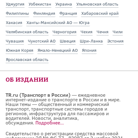
Удмуртия
Узбекистан
Украина
Ульяновская область
Филиппины
Финляндия
Франция
Хабаровский край
Хакасия
Ханты-Мансийский АО — Югра
Челябинская область
Черногория
Чехия
Чечня
Чили
Чувашия
Чукотский АО
Швеция
Шри-Ланка
Эстония
Южная Корея
Ямало-Ненецкий АО
Япония
Ярославская область
ОБ ИЗДАНИИ
TR.ru (Транспорт в России)
— ежедневное
интернет-издание о транспорте в России и в мире.
Наши темы — общественный и коммерческий
транспорт, транспортные системы городов и
регионов, инфраструктура для пассажиров и
водителей. Новости, аналитика,
обсуждения.
Подробнее...
Свидетельство о регистрации средства массовой
информации ЭЛ № ФС 77 - 82087 от 2 ноября 2021