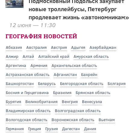
Подмосковный Подольск закупает
новые троллейбусы, Петербург
продлевает жизнь «автономникам»
12 июня — 11:30
ГЕОГРАФИЯ НОВОСТЕЙ
Абхазия
Австралия
Австрия
Адыгея
Азербайджан
Алжир
Алтай
Алтайский край
Амурская область
Аргентина
Армения
Архангельская область
Астраханская область
Афганистан
Бахрейн
Башкортостан
Беларусь
Белгородская область
Болгария
Босния и Герцеговина
Бразилия
Брянская область
Бурятия
Великобритания
Венгрия
Венесуэла
Владимирская область
Волгоградская область
Вологодская область
Воронежская область
Вьетнам
Германия
Греция
Грузия
Дагестан
Дания