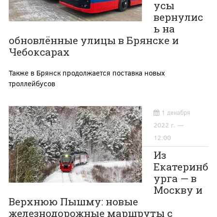
усы
вернулис
ь на
обновлённые улицы в Брянске и
Чебоксарах
Также в Брянск продолжается поставка новых
троллейбусов
1 декабря
2022 г. —
12:00
Из
Екатеринб
урга — в
Москву и
Верхнюю Пышму: новые
железнодорожные маршруты с