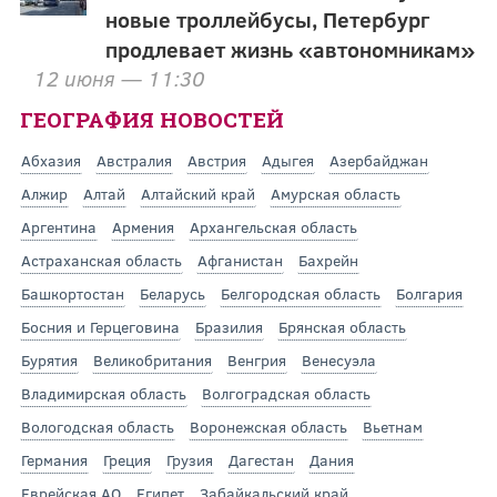
новые троллейбусы, Петербург
продлевает жизнь «автономникам»
12 июня — 11:30
ГЕОГРАФИЯ НОВОСТЕЙ
Абхазия
Австралия
Австрия
Адыгея
Азербайджан
Алжир
Алтай
Алтайский край
Амурская область
Аргентина
Армения
Архангельская область
Астраханская область
Афганистан
Бахрейн
Башкортостан
Беларусь
Белгородская область
Болгария
Босния и Герцеговина
Бразилия
Брянская область
Бурятия
Великобритания
Венгрия
Венесуэла
Владимирская область
Волгоградская область
Вологодская область
Воронежская область
Вьетнам
Германия
Греция
Грузия
Дагестан
Дания
Еврейская АО
Египет
Забайкальский край