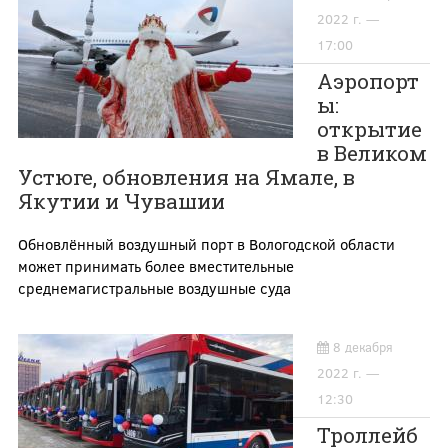
2022 г. —
17:00
Аэропорт
ы:
открытие
в Великом
Устюге, обновления на Ямале, в
Якутии и Чувашии
Обновлённый воздушный порт в Вологодской области
может принимать более вместительные
среднемагистральные воздушные суда
8 декабря
2022 г. —
12:30
Троллейб