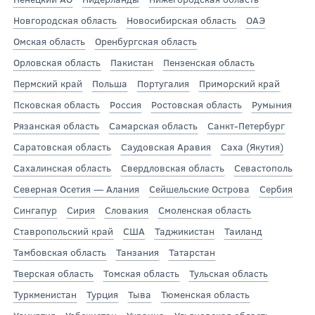
Новгородская область
Новосибирская область
ОАЭ
Омская область
Оренбургская область
Орловская область
Пакистан
Пензенская область
Пермский край
Польша
Португалия
Приморский край
Псковская область
Россия
Ростовская область
Румыния
Рязанская область
Самарская область
Санкт-Петербург
Саратовская область
Саудовская Аравия
Саха (Якутия)
Сахалинская область
Свердловская область
Севастополь
Северная Осетия — Алания
Сейшельские Острова
Сербия
Сингапур
Сирия
Словакия
Смоленская область
Ставропольский край
США
Таджикистан
Таиланд
Тамбовская область
Танзания
Татарстан
Тверская область
Томская область
Тульская область
Туркменистан
Турция
Тыва
Тюменская область