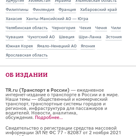
Удмуртия
Узбекистан
Украина
Ульяновская область
Филиппины
Финляндия
Франция
Хабаровский край
Хакасия
Ханты-Мансийский АО — Югра
Челябинская область
Черногория
Чехия
Чечня
Чили
Чувашия
Чукотский АО
Швеция
Шри-Ланка
Эстония
Южная Корея
Ямало-Ненецкий АО
Япония
Ярославская область
ОБ ИЗДАНИИ
TR.ru (Транспорт в России)
— ежедневное
интернет-издание о транспорте в России и в мире.
Наши темы — общественный и коммерческий
транспорт, транспортные системы городов и
регионов, инфраструктура для пассажиров и
водителей. Новости, аналитика,
обсуждения.
Подробнее...
Свидетельство о регистрации средства массовой
информации ЭЛ № ФС 77 - 82087 от 2 ноября 2021