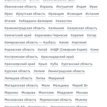
Ивановская область
Израиль
Ингушетия
Индия
Ирак
Иран
Иркутская область
Ирландия
Исландия
Испания
Италия
Кабардино-Балкария
Казахстан
Калининградская область
Калмыкия
Калужская область
Камчатский край
Карачаево-Черкесия
Карелия
Катар
Кемеровская область — Кузбасс
Кения
Киргизия
Кировская область
Китай
КНДР (Северная Корея)
Коми
Костромская область
Краснодарский край
Красноярский край
Крым
Куба
Курганская область
Курская область
Латвия
Ленинградская область
Липецкая область
Литва
Маврикий
Магаданская область
Мали
Мальдивы
Марий Эл
Марокко
Молдова
Монголия
Мордовия
Москва
Московская область
Мурманская область
Мьянма
Ненецкий АО
Нидерланды
Нижегородская область