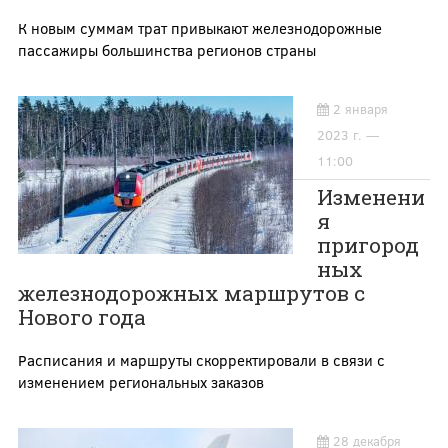
К новым суммам трат привыкают железнодорожные
пассажиры большинства регионов страны
2 января
2023 г. —
11:00
Изменени
я
пригород
ных
железнодорожных маршрутов с
Нового года
Расписания и маршруты скорректировали в связи с
изменением региональных заказов
28 декабря