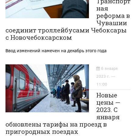
Транспорт
ная
реформа в
Чувашии
соединит троллейбусами Чебоксары
с Новочебоксарском
Ввод изменений намечен на декабрь этого года
6 января
2023 г. —
11:00
Новые
цены —
2023. С
января
обновлены тарифы на проезд в
пригородных поездах