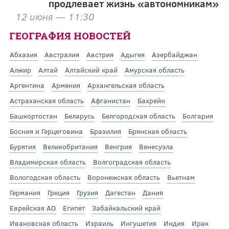
продлевает жизнь «автономникам»
12 июня — 11:30
ГЕОГРАФИЯ НОВОСТЕЙ
Абхазия
Австралия
Австрия
Адыгея
Азербайджан
Алжир
Алтай
Алтайский край
Амурская область
Аргентина
Армения
Архангельская область
Астраханская область
Афганистан
Бахрейн
Башкортостан
Беларусь
Белгородская область
Болгария
Босния и Герцеговина
Бразилия
Брянская область
Бурятия
Великобритания
Венгрия
Венесуэла
Владимирская область
Волгоградская область
Вологодская область
Воронежская область
Вьетнам
Германия
Греция
Грузия
Дагестан
Дания
Еврейская АО
Египет
Забайкальский край
Ивановская область
Израиль
Ингушетия
Индия
Ирак