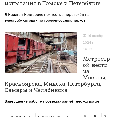
испытания в Томске и Петербурге
В Нижнем Новгороде полностью переведён на
электробусы один из троллейбусных парков
16 октября
2024 г. —
19:17
Метростр
ой: вести
из
Москвы,
Красноярска, Минска, Петербурга,
Самары и Челябинска
Завершение работ на объектах займёт несколько лет
« первая
‹ предыдущая
…
5
6
7