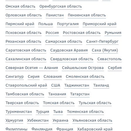
Омская область
Оренбургская область
Орловская область
Пакистан
Пензенская область
Пермский край
Польша
Португалия
Приморский край
Псковская область
Россия
Ростовская область
Румыния
Рязанская область
Самарская область
Санкт-Петербург
Саратовская область
Саудовская Аравия
Саха (Якутия)
Сахалинская область
Свердловская область
Севастополь
Северная Осетия — Алания
Сейшельские Острова
Сербия
Сингапур
Сирия
Словакия
Смоленская область
Ставропольский край
США
Таджикистан
Таиланд
Тамбовская область
Танзания
Татарстан
Тверская область
Томская область
Тульская область
Туркменистан
Турция
Тыва
Тюменская область
Удмуртия
Узбекистан
Украина
Ульяновская область
Филиппины
Финляндия
Франция
Хабаровский край