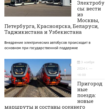
Электробу
сы: вести
из
Москвы,
Петербурга, Красноярска, Беларуси,
Таджикистана и Узбекистана
Внедрение электрических автобусов происходит в
основном при государственной поддержке
3 ноября
2024 г. —
16:00
Пригород
ные
поезда:
новые
маршруты и составы осеннего