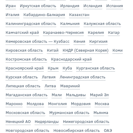
Иран
Иркутская область
Ирландия
Исландия
Испания
Италия
Кабардино-Балкария
Казахстан
Калининградская область
Калмыкия
Калужская область
Камчатский край
Карачаево-Черкесия
Карелия
Катар
Кемеровская область — Кузбасс
Кения
Киргизия
Кировская область
Китай
КНДР (Северная Корея)
Коми
Костромская область
Краснодарский край
Красноярский край
Крым
Куба
Курганская область
Курская область
Латвия
Ленинградская область
Липецкая область
Литва
Маврикий
Магаданская область
Мали
Мальдивы
Марий Эл
Марокко
Молдова
Монголия
Мордовия
Москва
Московская область
Мурманская область
Мьянма
Ненецкий АО
Нидерланды
Нижегородская область
Новгородская область
Новосибирская область
ОАЭ