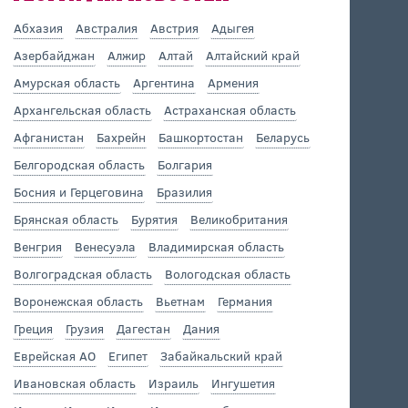
Абхазия
Австралия
Австрия
Адыгея
Азербайджан
Алжир
Алтай
Алтайский край
Амурская область
Аргентина
Армения
Архангельская область
Астраханская область
Афганистан
Бахрейн
Башкортостан
Беларусь
Белгородская область
Болгария
Босния и Герцеговина
Бразилия
Брянская область
Бурятия
Великобритания
Венгрия
Венесуэла
Владимирская область
Волгоградская область
Вологодская область
Воронежская область
Вьетнам
Германия
Греция
Грузия
Дагестан
Дания
Еврейская АО
Египет
Забайкальский край
Ивановская область
Израиль
Ингушетия