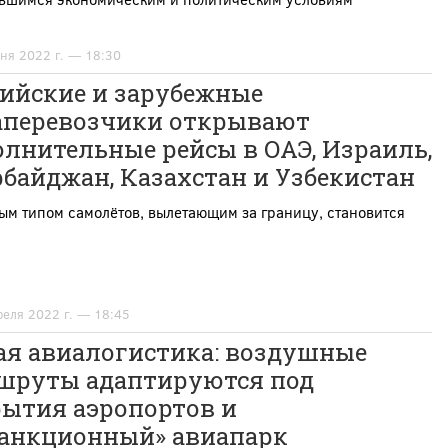
ня 2022 г. — 18:30
сийские и зарубежные
аперевозчики открывают
лнительные рейсы в ОАЭ, Израиль,
байджан, Казахстан и Узбекистан
м типом самолётов, вылетающим за границу, становится
реля 2022 г. — 18:45
ая авиалогистика: воздушные
шруты адаптируются под
рытия аэропортов и
санкционный» авиапарк