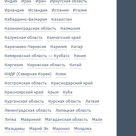
Индия
Ирак
Иран
Иркутская область
Ирландия
Исландия
Испания
Италия
Кабардино-Балкария
Казахстан
Калининградская область
Калмыкия
Калужская область
Камчатский край
Карачаево-Черкесия
Карелия
Катар
Кемеровская область — Кузбасс
Кения
Киргизия
Кировская область
Китай
КНДР (Северная Корея)
Коми
Костромская область
Краснодарский край
Красноярский край
Крым
Куба
Курганская область
Курская область
Латвия
Ленинградская область
Липецкая область
Литва
Маврикий
Магаданская область
Мали
Мальдивы
Марий Эл
Марокко
Молдова