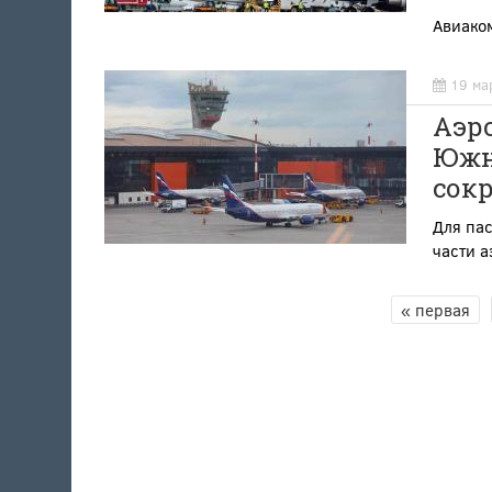
Авиако
19 ма
Аэр
Южн
сок
Для пас
части 
« первая
СТРАНИЦЫ