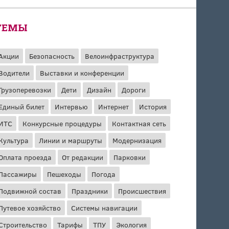
ТЕМЫ
Акции
Безопасность
Велоинфраструктура
Водители
Выставки и конференции
Грузоперевозки
Дети
Дизайн
Дороги
Единый билет
Интервью
Интернет
История
ИТС
Конкурсные процедуры
Контактная сеть
Культура
Линии и маршруты
Модернизация
Оплата проезда
От редакции
Парковки
Пассажиры
Пешеходы
Погода
Подвижной состав
Праздники
Происшествия
Путевое хозяйство
Системы навигации
Строительство
Тарифы
ТПУ
Экология