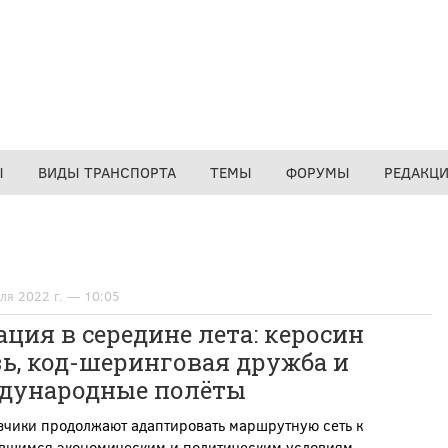
Ы
ВИДЫ ТРАНСПОРТА
ТЕМЫ
ФОРУМЫ
РЕДАКЦ
ля 2022 г. — 10:05
ция в середине лета: керосин
ь, код-шеринговая дружба и
дународные полёты
зчики продолжают адаптировать маршрутную сеть к
вшимся экономическим и политическим условиям