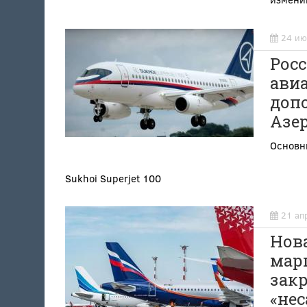
24 ию
Рос
ави
допо
Азер
Основны
Sukhoi Superjet 100
21 ап
Нов
мар
зак
«не