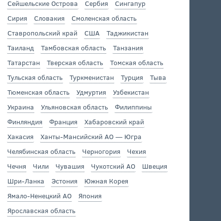
Сейшельские Острова
Сербия
Сингапур
Сирия
Словакия
Смоленская область
Ставропольский край
США
Таджикистан
Таиланд
Тамбовская область
Танзания
Татарстан
Тверская область
Томская область
Тульская область
Туркменистан
Турция
Тыва
Тюменская область
Удмуртия
Узбекистан
Украина
Ульяновская область
Филиппины
Финляндия
Франция
Хабаровский край
Хакасия
Ханты-Мансийский АО — Югра
Челябинская область
Черногория
Чехия
Чечня
Чили
Чувашия
Чукотский АО
Швеция
Шри-Ланка
Эстония
Южная Корея
Ямало-Ненецкий АО
Япония
Ярославская область