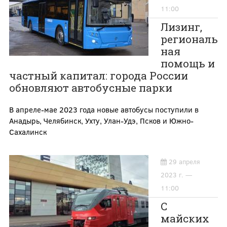
11:00
Лизинг,
региональ
ная
помощь и
частный капитал: города России
обновляют автобусные парки
В апреле-мае 2023 года новые автобусы поступили в
Анадырь, Челябинск, Ухту, Улан-Удэ, Псков и Южно-
Сахалинск
29 апреля
2023 г. —
11:00
С
майских