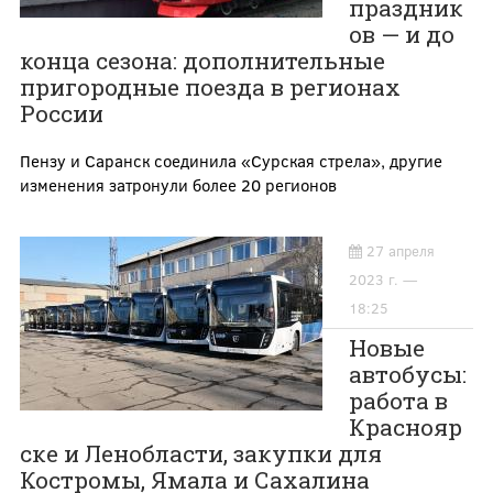
праздник
ов — и до
конца сезона: дополнительные
пригородные поезда в регионах
России
Пензу и Саранск соединила «Сурская стрела», другие
изменения затронули более 20 регионов
27 апреля
2023 г. —
18:25
Новые
автобусы:
работа в
Краснояр
ске и Ленобласти, закупки для
Костромы, Ямала и Сахалина