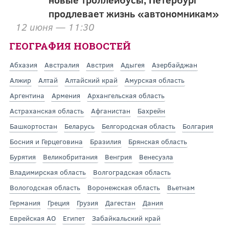
продлевает жизнь «автономникам»
12 июня — 11:30
ГЕОГРАФИЯ НОВОСТЕЙ
Абхазия
Австралия
Австрия
Адыгея
Азербайджан
Алжир
Алтай
Алтайский край
Амурская область
Аргентина
Армения
Архангельская область
Астраханская область
Афганистан
Бахрейн
Башкортостан
Беларусь
Белгородская область
Болгария
Босния и Герцеговина
Бразилия
Брянская область
Бурятия
Великобритания
Венгрия
Венесуэла
Владимирская область
Волгоградская область
Вологодская область
Воронежская область
Вьетнам
Германия
Греция
Грузия
Дагестан
Дания
Еврейская АО
Египет
Забайкальский край