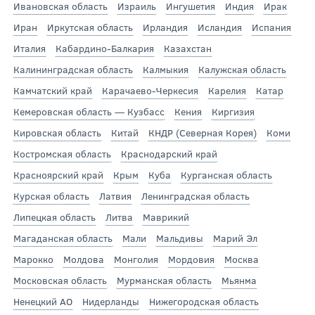
Ивановская область
Израиль
Ингушетия
Индия
Ирак
Иран
Иркутская область
Ирландия
Исландия
Испания
Италия
Кабардино-Балкария
Казахстан
Калининградская область
Калмыкия
Калужская область
Камчатский край
Карачаево-Черкесия
Карелия
Катар
Кемеровская область — Кузбасс
Кения
Киргизия
Кировская область
Китай
КНДР (Северная Корея)
Коми
Костромская область
Краснодарский край
Красноярский край
Крым
Куба
Курганская область
Курская область
Латвия
Ленинградская область
Липецкая область
Литва
Маврикий
Магаданская область
Мали
Мальдивы
Марий Эл
Марокко
Молдова
Монголия
Мордовия
Москва
Московская область
Мурманская область
Мьянма
Ненецкий АО
Нидерланды
Нижегородская область