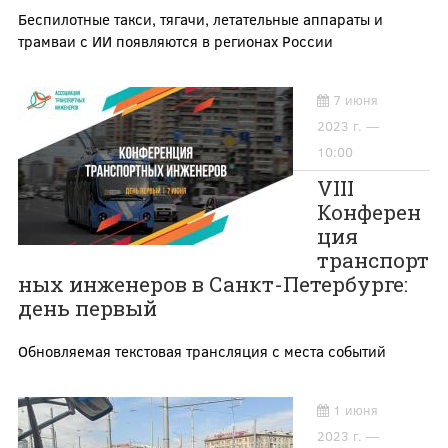
Беспилотные такси, тягачи, летательные аппараты и
трамваи с ИИ появляются в регионах России
7 июня
2023 г. —
10:00
VIII
Конферен
ция
транспорт
ных инженеров в Санкт-Петербурге:
день первый
Обновляемая текстовая трансляция с места событий
1 июня
2023 г. —