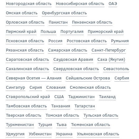
Новгородская область
Новосибирская область
ОАЭ
Омская область
Оренбургская область
Орловская область
Пакистан
Пензенская область
Пермский край
Польша
Португалия
Приморский край
Псковская область
Россия
Ростовская область
Румыния
Рязанская область
Самарская область
Санкт-Петербург
Саратовская область
Саудовская Аравия
Саха (Якутия)
Сахалинская область
Свердловская область
Севастополь
Северная Осетия — Алания
Сейшельские Острова
Сербия
Сингапур
Сирия
Словакия
Смоленская область
Ставропольский край
США
Таджикистан
Таиланд
Тамбовская область
Танзания
Татарстан
Тверская область
Томская область
Тульская область
Туркменистан
Турция
Тыва
Тюменская область
Удмуртия
Узбекистан
Украина
Ульяновская область