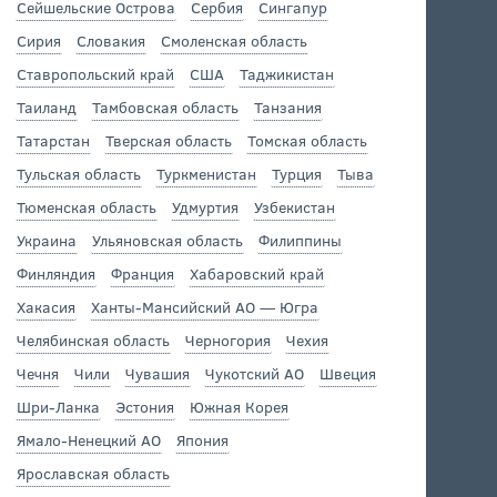
Сейшельские Острова
Сербия
Сингапур
Сирия
Словакия
Смоленская область
Ставропольский край
США
Таджикистан
Таиланд
Тамбовская область
Танзания
Татарстан
Тверская область
Томская область
Тульская область
Туркменистан
Турция
Тыва
Тюменская область
Удмуртия
Узбекистан
Украина
Ульяновская область
Филиппины
Финляндия
Франция
Хабаровский край
Хакасия
Ханты-Мансийский АО — Югра
Челябинская область
Черногория
Чехия
Чечня
Чили
Чувашия
Чукотский АО
Швеция
Шри-Ланка
Эстония
Южная Корея
Ямало-Ненецкий АО
Япония
Ярославская область