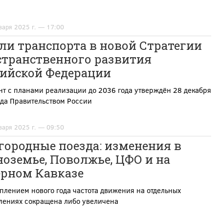
варя 2025 г. — 17:00
ли транспорта в новой Стратегии
странственного развития
сийской Федерации
т с планами реализации до 2036 года утверждён 28 декабря
ода Правительством России
варя 2025 г. — 09:50
городные поезда: изменения в
оземье, Поволжье, ЦФО и на
ерном Кавказе
плением нового года частота движения на отдельных
лениях сокращена либо увеличена