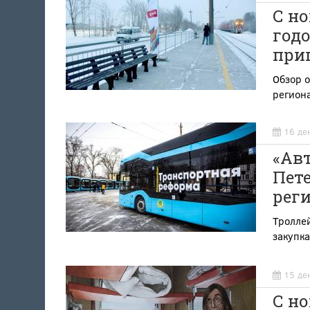
С н
годо
при
Обзор 
регион
16 де
«Авт
Пете
рег
Тролле
закупка
15 де
С н