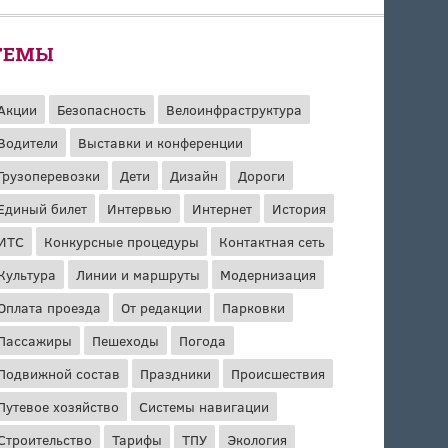
ТЕМЫ
Акции
Безопасность
Велоинфраструктура
Водители
Выставки и конференции
Грузоперевозки
Дети
Дизайн
Дороги
Единый билет
Интервью
Интернет
История
ИТС
Конкурсные процедуры
Контактная сеть
Культура
Линии и маршруты
Модернизация
Оплата проезда
От редакции
Парковки
Пассажиры
Пешеходы
Погода
Подвижной состав
Праздники
Происшествия
Путевое хозяйство
Системы навигации
Строительство
Тарифы
ТПУ
Экология