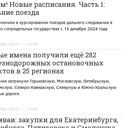
м! Новые расписания. Часть 1:
ьние поезда
нениях в курсировании поездов дальнего следования в
и сопредельных государствах с 15 декабря 2024 года
ября 2024 г. — 14:00
ые имена получили ещё 282
езнодорожных остановочных
тов в 25 регионах
ия затронули Горьковскую, Московскую, Октябрьскую,
жскую, Северо-Кавказскую, Северную и Южно-Уральскую
ые дороги.
ября 2024 г. — 13:00
ваи: закупки для Екатеринбурга,
рбурга, Пятигорска и Смоленска