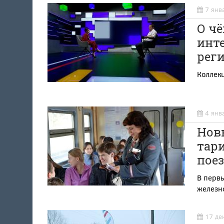
7 янв
О чё
инт
рег
Коллек
4 янв
Новы
тар
пое
В перв
железн
17 де