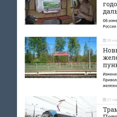
годо
дал
Об изме
России 
28 но
Нов
жел
пунк
Изменен
Привол
железн
27 но
Трам
Пете