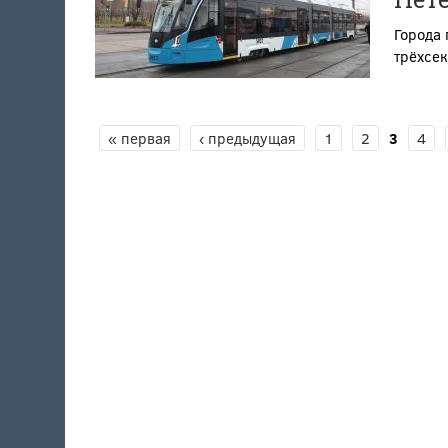
Города
трёхсе
СТРАНИЦЫ
« первая
‹ предыдущая
1
2
3
4