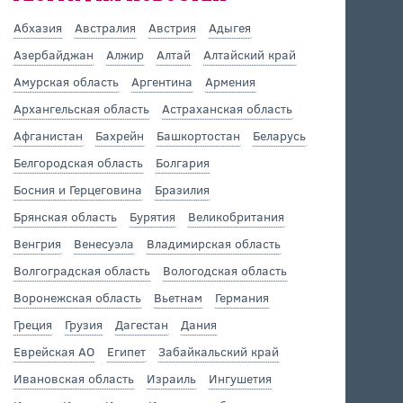
Абхазия
Австралия
Австрия
Адыгея
Азербайджан
Алжир
Алтай
Алтайский край
Амурская область
Аргентина
Армения
Архангельская область
Астраханская область
Афганистан
Бахрейн
Башкортостан
Беларусь
Белгородская область
Болгария
Босния и Герцеговина
Бразилия
Брянская область
Бурятия
Великобритания
Венгрия
Венесуэла
Владимирская область
Волгоградская область
Вологодская область
Воронежская область
Вьетнам
Германия
Греция
Грузия
Дагестан
Дания
Еврейская АО
Египет
Забайкальский край
Ивановская область
Израиль
Ингушетия