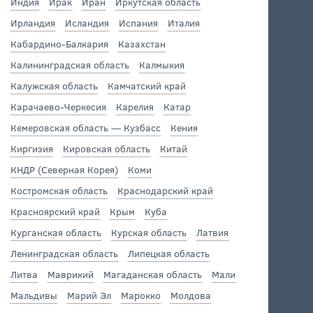
Индия
Ирак
Иран
Иркутская область
Ирландия
Исландия
Испания
Италия
Кабардино-Балкария
Казахстан
Калининградская область
Калмыкия
Калужская область
Камчатский край
Карачаево-Черкесия
Карелия
Катар
Кемеровская область — Кузбасс
Кения
Киргизия
Кировская область
Китай
КНДР (Северная Корея)
Коми
Костромская область
Краснодарский край
Красноярский край
Крым
Куба
Курганская область
Курская область
Латвия
Ленинградская область
Липецкая область
Литва
Маврикий
Магаданская область
Мали
Мальдивы
Марий Эл
Марокко
Молдова