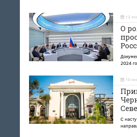
12 ян
О ро
про
Рос
Докумен
2024 г
10 ян
При
Черн
Сев
С насту
направ