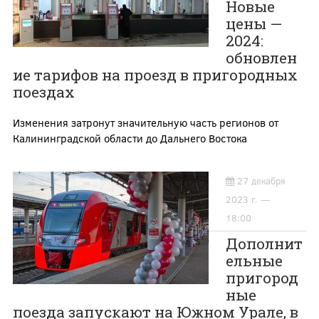
Новые
цены —
2024:
обновлен
ие тарифов на проезд в пригородных
поездах
Изменения затронут значительную часть регионов от
Калининградской области до Дальнего Востока
27 декабря
2023 г. —
18:00
Дополнит
ельные
пригород
ные
поезда запускают на Южном Урале, в