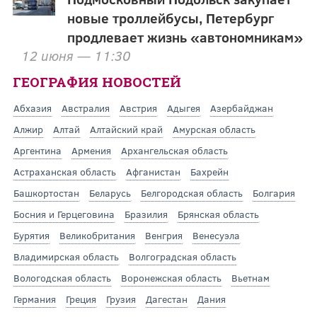
новые троллейбусы, Петербург
продлевает жизнь «автономникам»
12 июня — 11:30
ГЕОГРАФИЯ НОВОСТЕЙ
Абхазия
Австралия
Австрия
Адыгея
Азербайджан
Алжир
Алтай
Алтайский край
Амурская область
Аргентина
Армения
Архангельская область
Астраханская область
Афганистан
Бахрейн
Башкортостан
Беларусь
Белгородская область
Болгария
Босния и Герцеговина
Бразилия
Брянская область
Бурятия
Великобритания
Венгрия
Венесуэла
Владимирская область
Волгоградская область
Вологодская область
Воронежская область
Вьетнам
Германия
Греция
Грузия
Дагестан
Дания