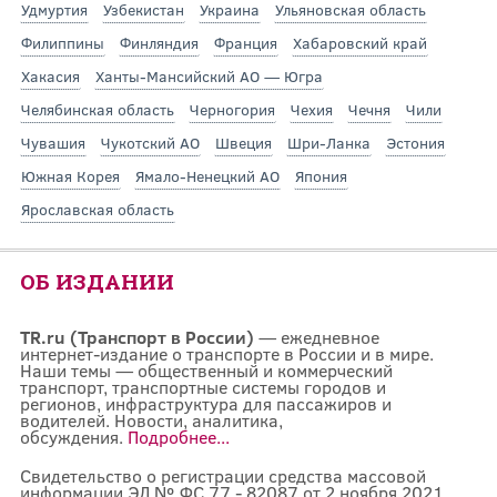
Удмуртия
Узбекистан
Украина
Ульяновская область
Филиппины
Финляндия
Франция
Хабаровский край
Хакасия
Ханты-Мансийский АО — Югра
Челябинская область
Черногория
Чехия
Чечня
Чили
Чувашия
Чукотский АО
Швеция
Шри-Ланка
Эстония
Южная Корея
Ямало-Ненецкий АО
Япония
Ярославская область
ОБ ИЗДАНИИ
TR.ru (Транспорт в России)
— ежедневное
интернет-издание о транспорте в России и в мире.
Наши темы — общественный и коммерческий
транспорт, транспортные системы городов и
регионов, инфраструктура для пассажиров и
водителей. Новости, аналитика,
обсуждения.
Подробнее...
Свидетельство о регистрации средства массовой
информации ЭЛ № ФС 77 - 82087 от 2 ноября 2021