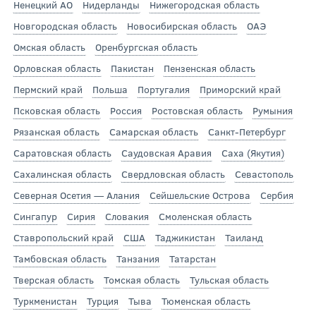
Ненецкий АО
Нидерланды
Нижегородская область
Новгородская область
Новосибирская область
ОАЭ
Омская область
Оренбургская область
Орловская область
Пакистан
Пензенская область
Пермский край
Польша
Португалия
Приморский край
Псковская область
Россия
Ростовская область
Румыния
Рязанская область
Самарская область
Санкт-Петербург
Саратовская область
Саудовская Аравия
Саха (Якутия)
Сахалинская область
Свердловская область
Севастополь
Северная Осетия — Алания
Сейшельские Острова
Сербия
Сингапур
Сирия
Словакия
Смоленская область
Ставропольский край
США
Таджикистан
Таиланд
Тамбовская область
Танзания
Татарстан
Тверская область
Томская область
Тульская область
Туркменистан
Турция
Тыва
Тюменская область