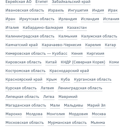
Еврейская АО
Египет
Забайкальский край
Ивановская область
Израиль
Ингушетия
Индия
Ирак
Иран
Иркутская область
Ирландия
Исландия
Испания
Италия
Кабардино-Балкария
Казахстан
Калининградская область
Калмыкия
Калужская область
Камчатский край
Карачаево-Черкесия
Карелия
Катар
Кемеровская область — Кузбасс
Кения
Киргизия
Кировская область
Китай
КНДР (Северная Корея)
Коми
Костромская область
Краснодарский край
Красноярский край
Крым
Куба
Курганская область
Курская область
Латвия
Ленинградская область
Липецкая область
Литва
Маврикий
Магаданская область
Мали
Мальдивы
Марий Эл
Марокко
Молдова
Монголия
Мордовия
Москва
Московская область
Мурманская область
Мьянма