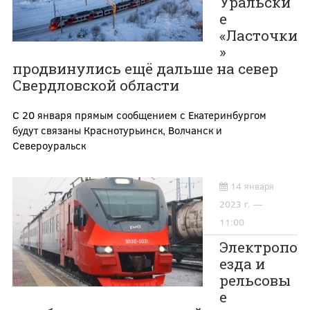
Уральски
е
«Ласточки
»
продвинулись ещё дальше на север
Свердловской области
С 20 января прямым сообщением с Екатеринбургом
будут связаны Краснотурьинск, Волчанск и
Североуральск
14 января
2023 г. —
11:00
Электропо
езда и
рельсовы
е