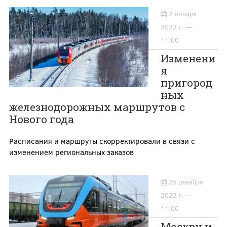
2 января
2023 г. —
11:00
Изменени
я
пригород
ных
железнодорожных маршрутов с
Нового года
Расписания и маршруты скорректировали в связи с
изменением региональных заказов
25 декабря
2022 г. —
11:00
Москву и