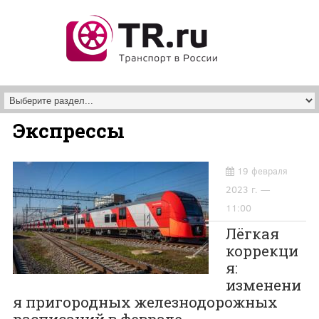
Перейти к основному содержанию
Экспрессы
19 февраля
2023 г. —
11:00
Лёгкая
коррекци
я:
изменени
я пригородных железнодорожных