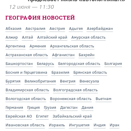
12 июня — 11:30
ГЕОГРАФИЯ НОВОСТЕЙ
Абхазия
Австралия
Австрия
Адыгея
Азербайджан
Алжир
Алтай
Алтайский край
Амурская область
Аргентина
Армения
Архангельская область
Астраханская область
Афганистан
Бахрейн
Башкортостан
Беларусь
Белгородская область
Болгария
Босния и Герцеговина
Бразилия
Брянская область
Бурятия
Великобритания
Венгрия
Венесуэла
Владимирская область
Волгоградская область
Вологодская область
Воронежская область
Вьетнам
Германия
Греция
Грузия
Дагестан
Дания
Еврейская АО
Египет
Забайкальский край
Ивановская область
Израиль
Ингушетия
Индия
Ирак