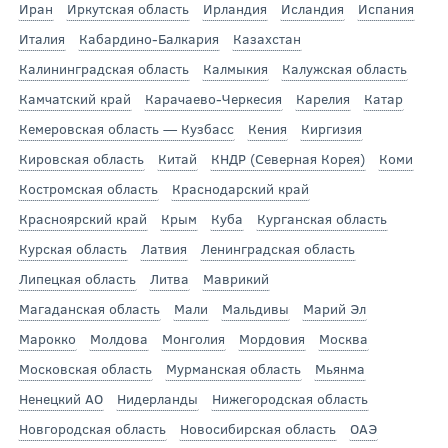
Иран
Иркутская область
Ирландия
Исландия
Испания
Италия
Кабардино-Балкария
Казахстан
Калининградская область
Калмыкия
Калужская область
Камчатский край
Карачаево-Черкесия
Карелия
Катар
Кемеровская область — Кузбасс
Кения
Киргизия
Кировская область
Китай
КНДР (Северная Корея)
Коми
Костромская область
Краснодарский край
Красноярский край
Крым
Куба
Курганская область
Курская область
Латвия
Ленинградская область
Липецкая область
Литва
Маврикий
Магаданская область
Мали
Мальдивы
Марий Эл
Марокко
Молдова
Монголия
Мордовия
Москва
Московская область
Мурманская область
Мьянма
Ненецкий АО
Нидерланды
Нижегородская область
Новгородская область
Новосибирская область
ОАЭ