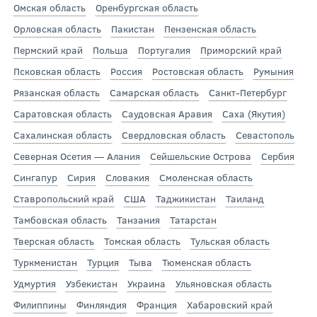
Омская область
Оренбургская область
Орловская область
Пакистан
Пензенская область
Пермский край
Польша
Португалия
Приморский край
Псковская область
Россия
Ростовская область
Румыния
Рязанская область
Самарская область
Санкт-Петербург
Саратовская область
Саудовская Аравия
Саха (Якутия)
Сахалинская область
Свердловская область
Севастополь
Северная Осетия — Алания
Сейшельские Острова
Сербия
Сингапур
Сирия
Словакия
Смоленская область
Ставропольский край
США
Таджикистан
Таиланд
Тамбовская область
Танзания
Татарстан
Тверская область
Томская область
Тульская область
Туркменистан
Турция
Тыва
Тюменская область
Удмуртия
Узбекистан
Украина
Ульяновская область
Филиппины
Финляндия
Франция
Хабаровский край