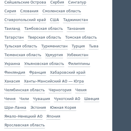
Сейшельские Острова
Сербия
Сингапур
Сирия
Словакия
Смоленская область
Ставропольский край
США
Таджикистан
Таиланд
Тамбовская область
Танзания
Татарстан
Тверская область
Томская область
Тульская область
Туркменистан
Турция
Тыва
Тюменская область
Удмуртия
Узбекистан
Украина
Ульяновская область
Филиппины
Финляндия
Франция
Хабаровский край
Хакасия
Ханты-Мансийский АО — Югра
Челябинская область
Черногория
Чехия
Чечня
Чили
Чувашия
Чукотский АО
Швеция
Шри-Ланка
Эстония
Южная Корея
Ямало-Ненецкий АО
Япония
Ярославская область