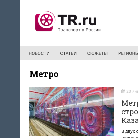
Перейти к основному содержанию
НОВОСТИ
СТАТЬИ
СЮЖЕТЫ
РЕГИОН
Метро
23 ян
Метр
стро
Каза
В двух 
новых 