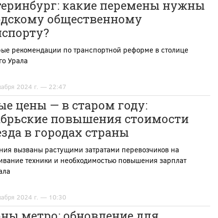
теринбург: какие перемены нужны
одскому общественному
нспорту?
рые рекомендации по транспортной реформе в столице
го Урала
кабря 2024 г. — 22:47
е цены — в старом году:
абрьские повышения стоимости
зда в городах страны
ния вызваны растущими затратами перевозчиков на
ивание техники и необходимостью повышения зарплат
ала
кабря 2024 г. — 10:30
ны метро: обновление для