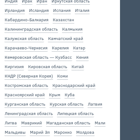
Индия
Ирак
Иран
Иркутская область
Ирландия
Исландия
Испания
Италия
Кабардино-Балкария
Казахстан
Калининградская область
Калмыкия
Калужская область
Камчатский край
Карачаево-Черкесия
Карелия
Катар
Кемеровская область — Кузбасс
Кения
Киргизия
Кировская область
Китай
КНДР (Северная Корея)
Коми
Костромская область
Краснодарский край
Красноярский край
Крым
Куба
Курганская область
Курская область
Латвия
Ленинградская область
Липецкая область
Литва
Маврикий
Магаданская область
Мали
Мальдивы
Марий Эл
Марокко
Молдова