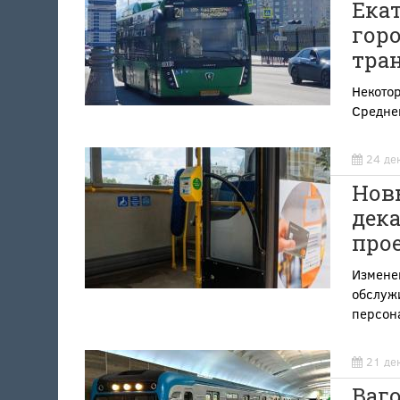
Ека
гор
тра
Некото
Средне
24 де
Новы
дек
прое
Измене
обслуж
персон
21 де
Ваго