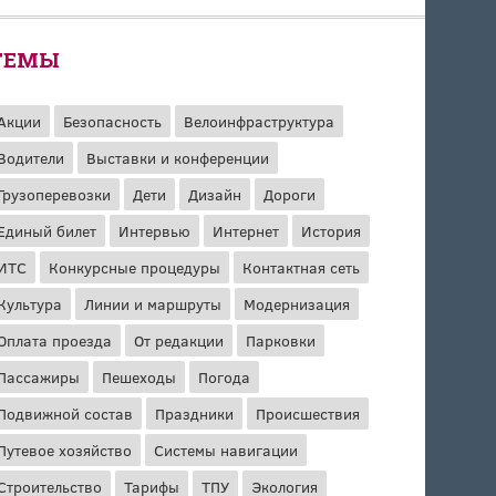
ТЕМЫ
Акции
Безопасность
Велоинфраструктура
Водители
Выставки и конференции
Грузоперевозки
Дети
Дизайн
Дороги
Единый билет
Интервью
Интернет
История
ИТС
Конкурсные процедуры
Контактная сеть
Культура
Линии и маршруты
Модернизация
Оплата проезда
От редакции
Парковки
Пассажиры
Пешеходы
Погода
Подвижной состав
Праздники
Происшествия
Путевое хозяйство
Системы навигации
Строительство
Тарифы
ТПУ
Экология