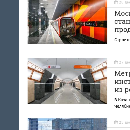
28 де
Мос
стан
про
Строите
27 де
Метр
инст
из 
В Казан
Челябин
25 де