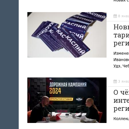
8 янв
Новы
тари
рег
Изменен
Иваново
Удэ, Че
3 янв
О чё
инт
рег
Коллек