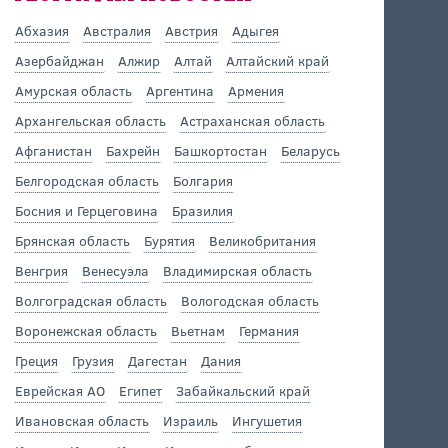
Абхазия
Австралия
Австрия
Адыгея
Азербайджан
Алжир
Алтай
Алтайский край
Амурская область
Аргентина
Армения
Архангельская область
Астраханская область
Афганистан
Бахрейн
Башкортостан
Беларусь
Белгородская область
Болгария
Босния и Герцеговина
Бразилия
Брянская область
Бурятия
Великобритания
Венгрия
Венесуэла
Владимирская область
Волгоградская область
Вологодская область
Воронежская область
Вьетнам
Германия
Греция
Грузия
Дагестан
Дания
Еврейская АО
Египет
Забайкальский край
Ивановская область
Израиль
Ингушетия