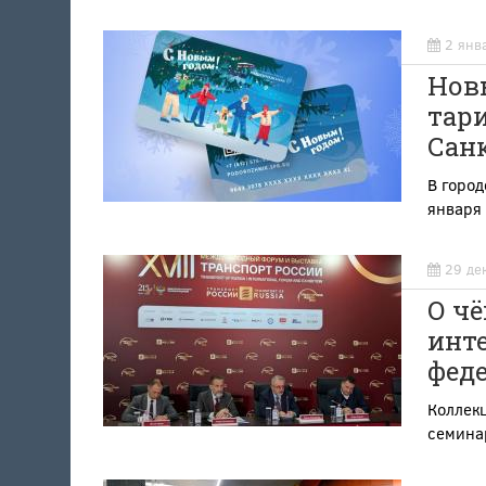
2 янв
Новы
тар
Сан
В город
января
29 де
О чё
инт
фед
Коллекц
семина