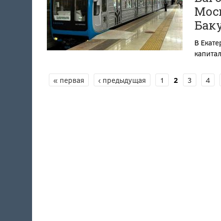
Моск
Баку
В Екате
капитал
« первая
‹ предыдущая
1
2
3
4
СТРАНИЦЫ