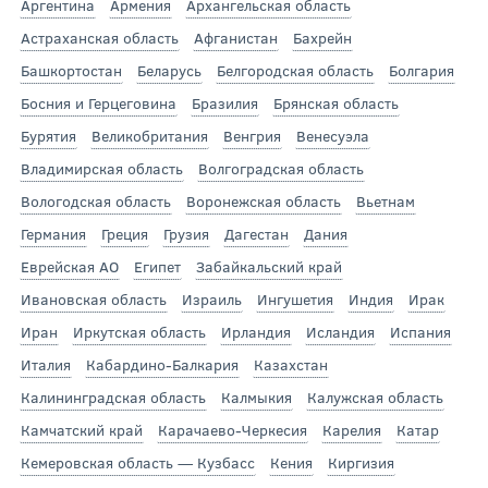
Аргентина
Армения
Архангельская область
Астраханская область
Афганистан
Бахрейн
Башкортостан
Беларусь
Белгородская область
Болгария
Босния и Герцеговина
Бразилия
Брянская область
Бурятия
Великобритания
Венгрия
Венесуэла
Владимирская область
Волгоградская область
Вологодская область
Воронежская область
Вьетнам
Германия
Греция
Грузия
Дагестан
Дания
Еврейская АО
Египет
Забайкальский край
Ивановская область
Израиль
Ингушетия
Индия
Ирак
Иран
Иркутская область
Ирландия
Исландия
Испания
Италия
Кабардино-Балкария
Казахстан
Калининградская область
Калмыкия
Калужская область
Камчатский край
Карачаево-Черкесия
Карелия
Катар
Кемеровская область — Кузбасс
Кения
Киргизия