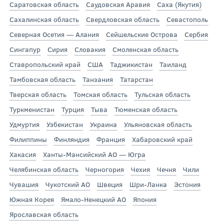
Саратовская область
Саудовская Аравия
Саха (Якутия)
Сахалинская область
Свердловская область
Севастополь
Северная Осетия — Алания
Сейшельские Острова
Сербия
Сингапур
Сирия
Словакия
Смоленская область
Ставропольский край
США
Таджикистан
Таиланд
Тамбовская область
Танзания
Татарстан
Тверская область
Томская область
Тульская область
Туркменистан
Турция
Тыва
Тюменская область
Удмуртия
Узбекистан
Украина
Ульяновская область
Филиппины
Финляндия
Франция
Хабаровский край
Хакасия
Ханты-Мансийский АО — Югра
Челябинская область
Черногория
Чехия
Чечня
Чили
Чувашия
Чукотский АО
Швеция
Шри-Ланка
Эстония
Южная Корея
Ямало-Ненецкий АО
Япония
Ярославская область