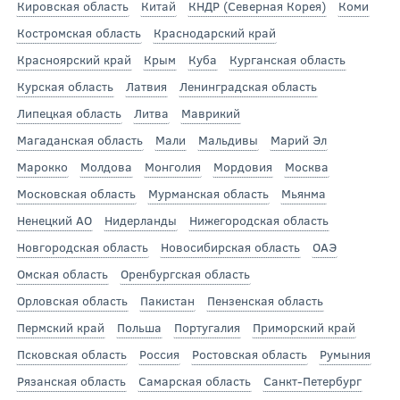
Кировская область
Китай
КНДР (Северная Корея)
Коми
Костромская область
Краснодарский край
Красноярский край
Крым
Куба
Курганская область
Курская область
Латвия
Ленинградская область
Липецкая область
Литва
Маврикий
Магаданская область
Мали
Мальдивы
Марий Эл
Марокко
Молдова
Монголия
Мордовия
Москва
Московская область
Мурманская область
Мьянма
Ненецкий АО
Нидерланды
Нижегородская область
Новгородская область
Новосибирская область
ОАЭ
Омская область
Оренбургская область
Орловская область
Пакистан
Пензенская область
Пермский край
Польша
Португалия
Приморский край
Псковская область
Россия
Ростовская область
Румыния
Рязанская область
Самарская область
Санкт-Петербург