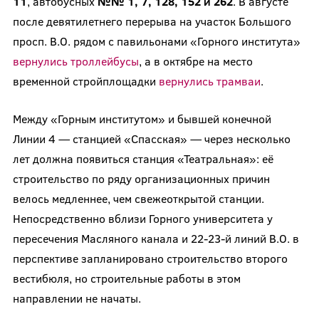
11
, автобусных
№№ 1, 7, 128, 152 и 262
. В августе
после девятилетнего перерыва на участок Большого
просп. В.О. рядом с павильонами «Горного института»
вернулись троллейбусы
, а в октябре на место
временной стройплощадки
вернулись трамваи
.
Между «Горным институтом» и бывшей конечной
Линии 4 — станцией «Спасская» — через несколько
лет должна появиться станция «Театральная»: её
строительство по ряду организационных причин
велось медленнее, чем свежеоткрытой станции.
Непосредственно вблизи Горного университета у
пересечения Масляного канала и 22-23-й линий В.О. в
перспективе запланировано строительство второго
вестибюля, но строительные работы в этом
направлении не начаты.