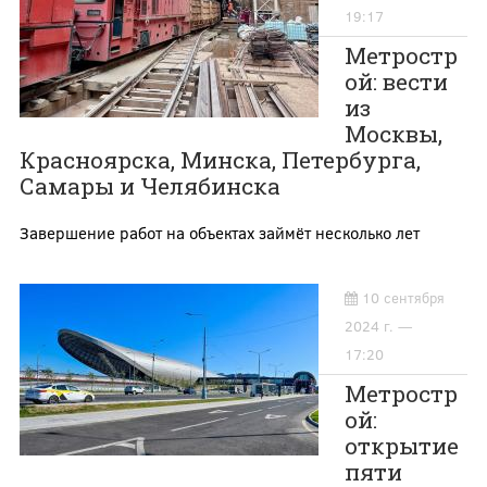
19:17
Метростр
ой: вести
из
Москвы,
Красноярска, Минска, Петербурга,
Самары и Челябинска
Завершение работ на объектах займёт несколько лет
10 сентября
2024 г. —
17:20
Метростр
ой:
открытие
пяти