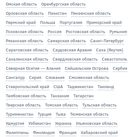
Омская область
Оренбургская область
Орловская область
Пакистан
Пензенская область
Пермский край
Польша
Португалия
Приморский край
Псковская область
Россия
Ростовская область
Румыния
Рязанская область
Самарская область
Санкт-Петербург
Саратовская область
Саудовская Аравия
Саха (Якутия)
Сахалинская область
Свердловская область
Севастополь
Северная Осетия — Алания
Сейшельские Острова
Сербия
Сингапур
Сирия
Словакия
Смоленская область
Ставропольский край
США
Таджикистан
Таиланд
Тамбовская область
Танзания
Татарстан
Тверская область
Томская область
Тульская область
Туркменистан
Турция
Тыва
Тюменская область
Удмуртия
Узбекистан
Украина
Ульяновская область
Филиппины
Финляндия
Франция
Хабаровский край