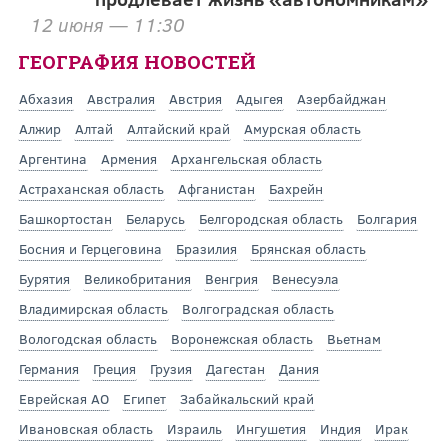
12 июня — 11:30
ГЕОГРАФИЯ НОВОСТЕЙ
Абхазия
Австралия
Австрия
Адыгея
Азербайджан
Алжир
Алтай
Алтайский край
Амурская область
Аргентина
Армения
Архангельская область
Астраханская область
Афганистан
Бахрейн
Башкортостан
Беларусь
Белгородская область
Болгария
Босния и Герцеговина
Бразилия
Брянская область
Бурятия
Великобритания
Венгрия
Венесуэла
Владимирская область
Волгоградская область
Вологодская область
Воронежская область
Вьетнам
Германия
Греция
Грузия
Дагестан
Дания
Еврейская АО
Египет
Забайкальский край
Ивановская область
Израиль
Ингушетия
Индия
Ирак