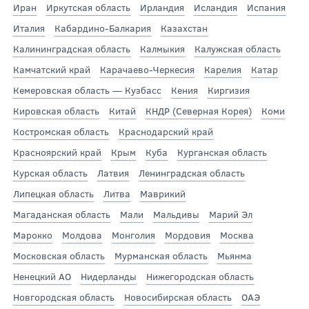
Иран
Иркутская область
Ирландия
Исландия
Испания
Италия
Кабардино-Балкария
Казахстан
Калининградская область
Калмыкия
Калужская область
Камчатский край
Карачаево-Черкесия
Карелия
Катар
Кемеровская область — Кузбасс
Кения
Киргизия
Кировская область
Китай
КНДР (Северная Корея)
Коми
Костромская область
Краснодарский край
Красноярский край
Крым
Куба
Курганская область
Курская область
Латвия
Ленинградская область
Липецкая область
Литва
Маврикий
Магаданская область
Мали
Мальдивы
Марий Эл
Марокко
Молдова
Монголия
Мордовия
Москва
Московская область
Мурманская область
Мьянма
Ненецкий АО
Нидерланды
Нижегородская область
Новгородская область
Новосибирская область
ОАЭ