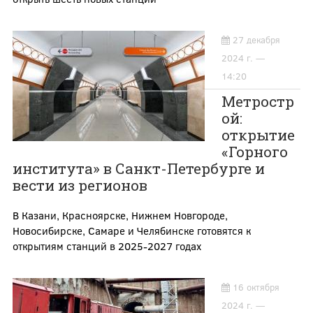
27 декабря
2024 г. —
14:20
Метростр
ой:
открытие
«Горного
института» в Санкт-Петербурге и
вести из регионов
В Казани, Красноярске, Нижнем Новгороде,
Новосибирске, Самаре и Челябинске готовятся к
открытиям станций в 2025-2027 годах
16 октября
2024 г. —