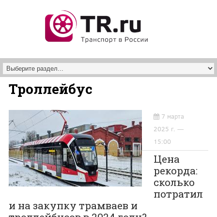
Перейти к основному содержанию
Троллейбус
7 марта
2025 г. —
15:00
Цена
рекорда:
сколько
потратил
и на закупку трамваев и