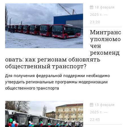
18 февраля
2025 г. —
23:20
Минтранс
уполномо
чен
рекоменд
овать: как регионам обновлять
общественный транспорт?
Для получения федеральной поддержки необходимо
утвердить региональные программы модернизации
общественного транспорта
13 февраля
2025 г. —
22:45