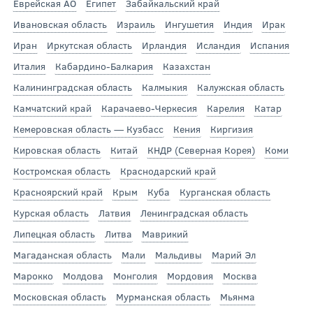
Еврейская АО
Египет
Забайкальский край
Ивановская область
Израиль
Ингушетия
Индия
Ирак
Иран
Иркутская область
Ирландия
Исландия
Испания
Италия
Кабардино-Балкария
Казахстан
Калининградская область
Калмыкия
Калужская область
Камчатский край
Карачаево-Черкесия
Карелия
Катар
Кемеровская область — Кузбасс
Кения
Киргизия
Кировская область
Китай
КНДР (Северная Корея)
Коми
Костромская область
Краснодарский край
Красноярский край
Крым
Куба
Курганская область
Курская область
Латвия
Ленинградская область
Липецкая область
Литва
Маврикий
Магаданская область
Мали
Мальдивы
Марий Эл
Марокко
Молдова
Монголия
Мордовия
Москва
Московская область
Мурманская область
Мьянма