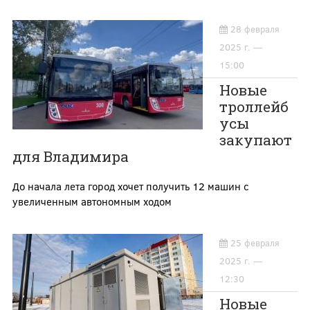
28 февраля
2025 г. —
15:00
Новые
троллейб
усы
закупают
для Владимира
До начала лета город хочет получить 12 машин с
увеличенным автономным ходом
25 февраля
2025 г. —
12:30
Новые