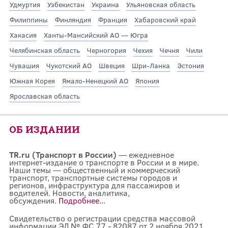
Удмуртия
Узбекистан
Украина
Ульяновская область
Филиппины
Финляндия
Франция
Хабаровский край
Хакасия
Ханты-Мансийский АО — Югра
Челябинская область
Черногория
Чехия
Чечня
Чили
Чувашия
Чукотский АО
Швеция
Шри-Ланка
Эстония
Южная Корея
Ямало-Ненецкий АО
Япония
Ярославская область
ОБ ИЗДАНИИ
TR.ru (Транспорт в России)
— ежедневное
интернет-издание о транспорте в России и в мире.
Наши темы — общественный и коммерческий
транспорт, транспортные системы городов и
регионов, инфраструктура для пассажиров и
водителей. Новости, аналитика,
обсуждения.
Подробнее...
Свидетельство о регистрации средства массовой
информации ЭЛ № ФС 77 - 82087 от 2 ноября 2021