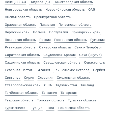
Ненецкий АО
Нидерланды
Нижегородская область
Новгородская область
Новосибирская область
ОАЭ
Омская область
Оренбургская область
Орловская область
Пакистан
Пензенская область
Пермский край
Польша
Португалия
Приморский край
Псковская область
Россия
Ростовская область
Румыния
Рязанская область
Самарская область
Санкт-Петербург
Саратовская область
Саудовская Аравия
Саха (Якутия)
Сахалинская область
Свердловская область
Севастополь
Северная Осетия — Алания
Сейшельские Острова
Сербия
Сингапур
Сирия
Словакия
Смоленская область
Ставропольский край
США
Таджикистан
Таиланд
Тамбовская область
Танзания
Татарстан
Тверская область
Томская область
Тульская область
Туркменистан
Турция
Тыва
Тюменская область