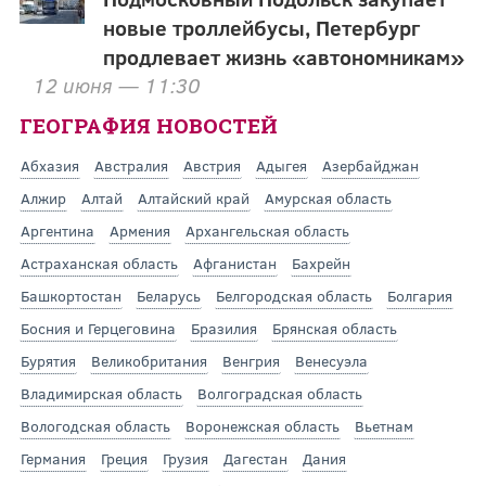
новые троллейбусы, Петербург
продлевает жизнь «автономникам»
12 июня — 11:30
ГЕОГРАФИЯ НОВОСТЕЙ
Абхазия
Австралия
Австрия
Адыгея
Азербайджан
Алжир
Алтай
Алтайский край
Амурская область
Аргентина
Армения
Архангельская область
Астраханская область
Афганистан
Бахрейн
Башкортостан
Беларусь
Белгородская область
Болгария
Босния и Герцеговина
Бразилия
Брянская область
Бурятия
Великобритания
Венгрия
Венесуэла
Владимирская область
Волгоградская область
Вологодская область
Воронежская область
Вьетнам
Германия
Греция
Грузия
Дагестан
Дания