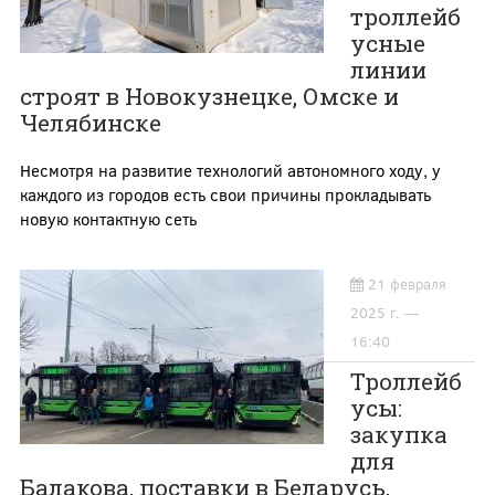
троллейб
усные
линии
строят в Новокузнецке, Омске и
Челябинске
Несмотря на развитие технологий автономного ходу, у
каждого из городов есть свои причины прокладывать
новую контактную сеть
21 февраля
2025 г. —
16:40
Троллейб
усы:
закупка
для
Балакова, поставки в Беларусь,