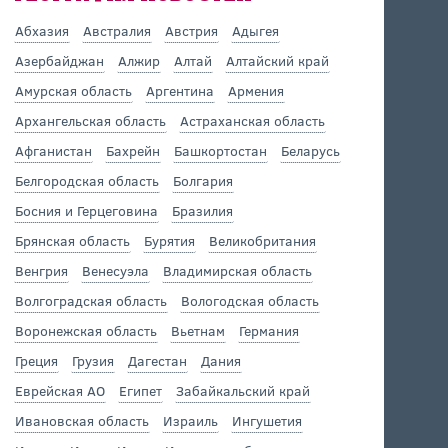
Абхазия
Австралия
Австрия
Адыгея
Азербайджан
Алжир
Алтай
Алтайский край
Амурская область
Аргентина
Армения
Архангельская область
Астраханская область
Афганистан
Бахрейн
Башкортостан
Беларусь
Белгородская область
Болгария
Босния и Герцеговина
Бразилия
Брянская область
Бурятия
Великобритания
Венгрия
Венесуэла
Владимирская область
Волгоградская область
Вологодская область
Воронежская область
Вьетнам
Германия
Греция
Грузия
Дагестан
Дания
Еврейская АО
Египет
Забайкальский край
Ивановская область
Израиль
Ингушетия