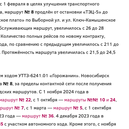
 с 1 февраля в целях улучшения транспортного
а, маршрут
№ 8
продлён от остановки «ТЭЦ-5» до
кое плато» по Выборной ул. и ул. Ключ-Камышенское
обслуживающих маршрут, увеличилось с 26 до 28
. Количество полных рейсов по новому контракту,
ода, по сравнению с предыдущим увеличилось с 211 до
. Протяжённость маршрута увеличилась с 21,5 до 24,5
ым ходом УТТЗ-6241.01 «Горожанин». Новосибирск
та
№ 8
, за пределы контактной сети после получения
дских маршрутов. С 1 ноября 2024 года в
 маршрут
№ 22
, с 1 октября —
маршруты
№№ 10
и
24
,
аршрут
№ 7
, с 1 марта —
маршрут
№ 5
, с 1 сентября
023 года —
маршрут
№ 36
. 4 декабря 2023 года в
35
с участком автономного хода. Кроме этого, с ноября