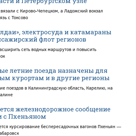
асти и Петербургском узле
связали с Кирово-Чепецком, а Ладожский вокзал
язь с Токсово
алдаи», электросуда и катамараны
сажирский флот регионов
расширить сеть водных маршрутов и повысить
зок
е летние поезда назначены для
ым курортам и в другие регионы
ие поездов в Калининградскую область, Карелию, на
халине
ется железнодорожное сообщение
и с Пхеньяном
ется курсирование беспересадочных вагонов Пхеньян —
абаровск