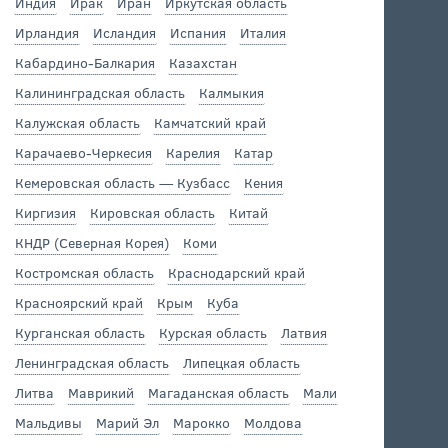
Индия
Ирак
Иран
Иркутская область
Ирландия
Исландия
Испания
Италия
Кабардино-Балкария
Казахстан
Калининградская область
Калмыкия
Калужская область
Камчатский край
Карачаево-Черкесия
Карелия
Катар
Кемеровская область — Кузбасс
Кения
Киргизия
Кировская область
Китай
КНДР (Северная Корея)
Коми
Костромская область
Краснодарский край
Красноярский край
Крым
Куба
Курганская область
Курская область
Латвия
Ленинградская область
Липецкая область
Литва
Маврикий
Магаданская область
Мали
Мальдивы
Марий Эл
Марокко
Молдова