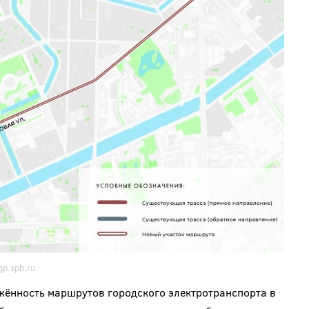
gp.spb.ru
жённость маршрутов городского электротранспорта в