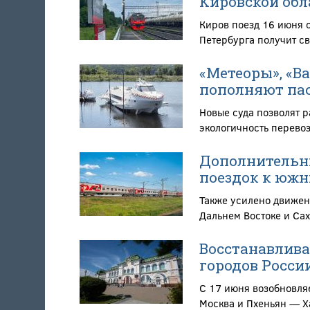
Кировской обл
Киров поезд 16 июня 
Петербурга получит св
«Метеоры», «В
пополняют пас
Новые суда позволят 
экологичность перево
Дополнительны
поездок к южн
Также усилено движен
Дальнем Востоке и Са
Восстанавлива
городов Росси
С 17 июня возобновля
Москва и Пхеньян — Х