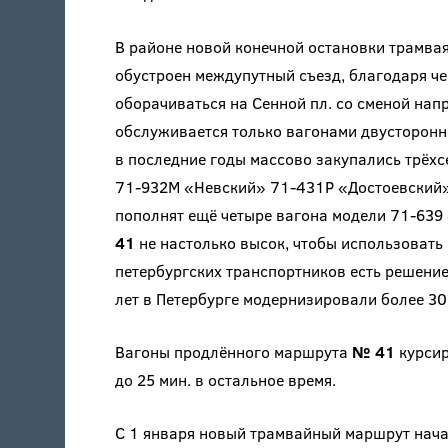
В районе новой конечной остановки трамвая
обустроен междупутный съезд, благодаря ч
оборачиваться на Сенной пл. со сменой нап
обслуживается только вагонами двусторонн
в последние годы массово закупались трёх
71-932М «Невский» 71-431Р «Доcтоевский» 
пополнят ещё четыре вагона модели 71-63
41
не настолько высок, чтобы использовать 
петербургских транспортников есть решени
лет в Петербурге модернизировали более 30
Вагоны продлённого маршрута
№ 41
курсир
до 25 мин. в остальное время.
С 1 января новый трамвайный маршрут нач