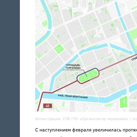
Иллюстрация:
СПб ГКУ «Организатор перевозок» /
or
С наступлением февраля увеличилась протя