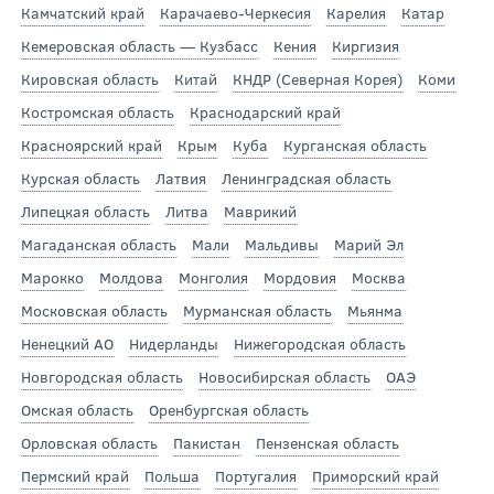
Камчатский край
Карачаево-Черкесия
Карелия
Катар
Кемеровская область — Кузбасс
Кения
Киргизия
Кировская область
Китай
КНДР (Северная Корея)
Коми
Костромская область
Краснодарский край
Красноярский край
Крым
Куба
Курганская область
Курская область
Латвия
Ленинградская область
Липецкая область
Литва
Маврикий
Магаданская область
Мали
Мальдивы
Марий Эл
Марокко
Молдова
Монголия
Мордовия
Москва
Московская область
Мурманская область
Мьянма
Ненецкий АО
Нидерланды
Нижегородская область
Новгородская область
Новосибирская область
ОАЭ
Омская область
Оренбургская область
Орловская область
Пакистан
Пензенская область
Пермский край
Польша
Португалия
Приморский край