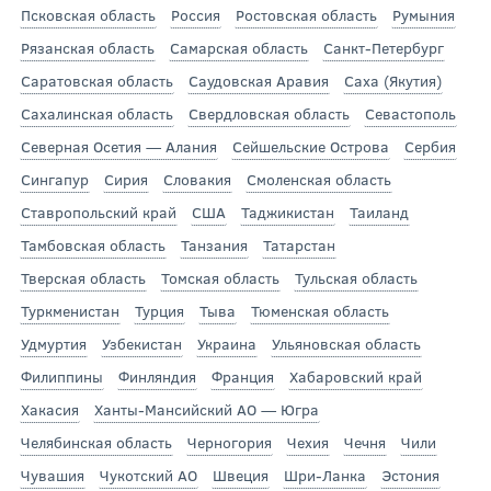
Псковская область
Россия
Ростовская область
Румыния
Рязанская область
Самарская область
Санкт-Петербург
Саратовская область
Саудовская Аравия
Саха (Якутия)
Сахалинская область
Свердловская область
Севастополь
Северная Осетия — Алания
Сейшельские Острова
Сербия
Сингапур
Сирия
Словакия
Смоленская область
Ставропольский край
США
Таджикистан
Таиланд
Тамбовская область
Танзания
Татарстан
Тверская область
Томская область
Тульская область
Туркменистан
Турция
Тыва
Тюменская область
Удмуртия
Узбекистан
Украина
Ульяновская область
Филиппины
Финляндия
Франция
Хабаровский край
Хакасия
Ханты-Мансийский АО — Югра
Челябинская область
Черногория
Чехия
Чечня
Чили
Чувашия
Чукотский АО
Швеция
Шри-Ланка
Эстония