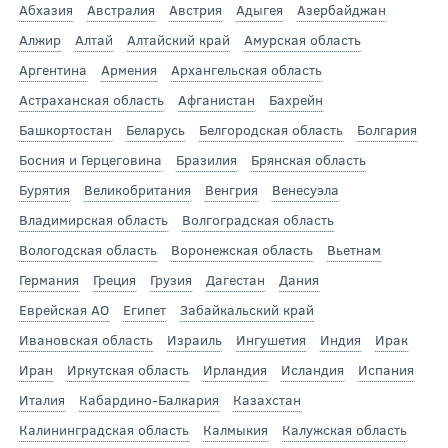
Абхазия
Австралия
Австрия
Адыгея
Азербайджан
Алжир
Алтай
Алтайский край
Амурская область
Аргентина
Армения
Архангельская область
Астраханская область
Афганистан
Бахрейн
Башкортостан
Беларусь
Белгородская область
Болгария
Босния и Герцеговина
Бразилия
Брянская область
Бурятия
Великобритания
Венгрия
Венесуэла
Владимирская область
Волгоградская область
Вологодская область
Воронежская область
Вьетнам
Германия
Греция
Грузия
Дагестан
Дания
Еврейская АО
Египет
Забайкальский край
Ивановская область
Израиль
Ингушетия
Индия
Ирак
Иран
Иркутская область
Ирландия
Исландия
Испания
Италия
Кабардино-Балкария
Казахстан
Калининградская область
Калмыкия
Калужская область