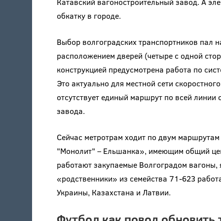
Катавский вагоностроительный завод. А эл
обкатку в городе.
Выбор волгоградских транспортников пал н
расположением дверей (четыре с одной стор
конструкцией предусмотрена работа по сист
Это актуально для местной сети скоростного
отсутствует единый маршрут по всей линии
завода.
Сейчас метротрам ходит по двум маршрута
"Монолит" – Ельшанка», имеющим общий цен
работают закупаемые Волгоградом вагоны, я
«родственники» из семейства 71-623 работа
Украины, Казахстана и Латвии.
Футбол как повод обновить