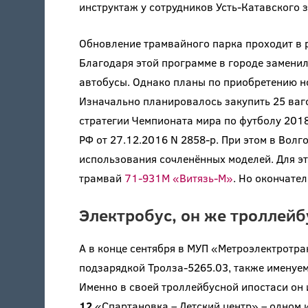
инструктаж у сотрудников Усть-Катавского 
Обновление трамвайного парка проходит в 
Благодаря этой программе в городе замени
автобусы. Однако планы по приобретению н
Изначально планировалось закупить 25 ваго
стратегии Чемпионата мира по футболу 201
РФ от 27.12.2016 N 2858-р. При этом в Вол
использования сочленённых моделей. Для э
трамвай
71-931М «Витязь-М»
. Но окончате
Электробус, он же троллейб
А в конце сентября в МУП «Метроэлектротра
подзарядкой Тролза-5265.03, также именуе
Именно в своей троллейбусной ипостаси он
12
«Спартановка – Детский центр» – одном 