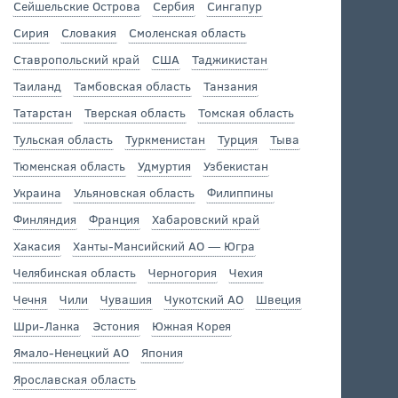
Сейшельские Острова
Сербия
Сингапур
Сирия
Словакия
Смоленская область
Ставропольский край
США
Таджикистан
Таиланд
Тамбовская область
Танзания
Татарстан
Тверская область
Томская область
Тульская область
Туркменистан
Турция
Тыва
Тюменская область
Удмуртия
Узбекистан
Украина
Ульяновская область
Филиппины
Финляндия
Франция
Хабаровский край
Хакасия
Ханты-Мансийский АО — Югра
Челябинская область
Черногория
Чехия
Чечня
Чили
Чувашия
Чукотский АО
Швеция
Шри-Ланка
Эстония
Южная Корея
Ямало-Ненецкий АО
Япония
Ярославская область