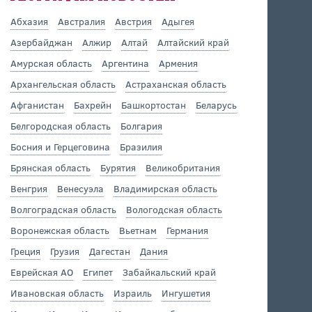
Абхазия
Австралия
Австрия
Адыгея
Азербайджан
Алжир
Алтай
Алтайский край
Амурская область
Аргентина
Армения
Архангельская область
Астраханская область
Афганистан
Бахрейн
Башкортостан
Беларусь
Белгородская область
Болгария
Босния и Герцеговина
Бразилия
Брянская область
Бурятия
Великобритания
Венгрия
Венесуэла
Владимирская область
Волгоградская область
Вологодская область
Воронежская область
Вьетнам
Германия
Греция
Грузия
Дагестан
Дания
Еврейская АО
Египет
Забайкальский край
Ивановская область
Израиль
Ингушетия