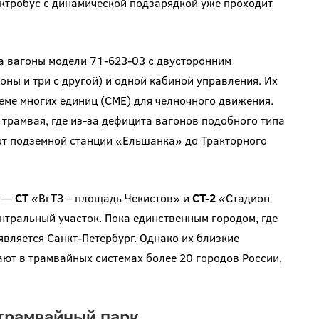
ектробус с динамической подзарядкой уже проходит
а вагоны модели 71-623-03 с двусторонним
оны и три с другой) и одной кабиной управления. Их
еме многих единиц (СМЕ) для челночного движения.
 трамвая, где из-за дефицита вагонов подобного типа
 от подземной станции «Ельшанка» до Тракторного
м —
СТ
«ВгТЗ – площадь Чекистов» и
СТ-2
«Стадион
тральный участок. Пока единственным городом, где
вляется Санкт-Петербург. Однако их близкие
ют в трамвайных системах более 20 городов России,
 трамвайный парк