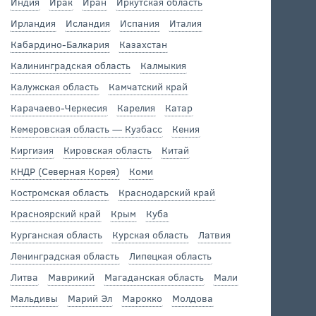
Индия
Ирак
Иран
Иркутская область
Ирландия
Исландия
Испания
Италия
Кабардино-Балкария
Казахстан
Калининградская область
Калмыкия
Калужская область
Камчатский край
Карачаево-Черкесия
Карелия
Катар
Кемеровская область — Кузбасс
Кения
Киргизия
Кировская область
Китай
КНДР (Северная Корея)
Коми
Костромская область
Краснодарский край
Красноярский край
Крым
Куба
Курганская область
Курская область
Латвия
Ленинградская область
Липецкая область
Литва
Маврикий
Магаданская область
Мали
Мальдивы
Марий Эл
Марокко
Молдова