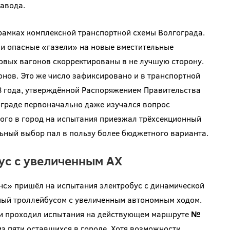
завода.
рамках комплексной транспортной схемы Волгограда.
ли опасные «газели» на новые вместительные
овых вагонов скорректированы в не лучшую сторону.
нов. Это же число зафиксировано и в транспортной
8 года, утверждённой Распоряжением Правительства
гограде первоначально даже изучался вопрос
того в город на испытания приезжал трёхсекционный
льный выбор пал в пользу более бюджетного варианта.
ус с увеличенным АХ
нс» пришёл на испытания электробус с динамической
мый троллейбусом с увеличенным автономным ходом.
 и проходил испытания на действующем маршруте
№
из пяти оставшихся в городе. Хотя возможности