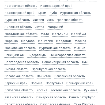
Костромская область
Краснодарский край
Красноярский край
Крым
Куба
Курганская область
Курская область
Латвия
Ленинградская область
Липецкая область
Литва
Маврикий
Магаданская область
Мали
Мальдивы
Марий Эл
Марокко
Молдова
Монголия
Мордовия
Москва
Московская область
Мурманская область
Мьянма
Ненецкий АО
Нидерланды
Нижегородская область
Новгородская область
Новосибирская область
ОАЭ
Омская область
Оренбургская область
Орловская область
Пакистан
Пензенская область
Пермский край
Польша
Португалия
Приморский край
Псковская область
Россия
Ростовская область
Румыния
Рязанская область
Самарская область
Санкт-Петербург
Саратовская область
Саудовская Аравия
Саха (Якутия)