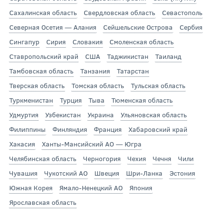
Сахалинская область
Свердловская область
Севастополь
Северная Осетия — Алания
Сейшельские Острова
Сербия
Сингапур
Сирия
Словакия
Смоленская область
Ставропольский край
США
Таджикистан
Таиланд
Тамбовская область
Танзания
Татарстан
Тверская область
Томская область
Тульская область
Туркменистан
Турция
Тыва
Тюменская область
Удмуртия
Узбекистан
Украина
Ульяновская область
Филиппины
Финляндия
Франция
Хабаровский край
Хакасия
Ханты-Мансийский АО — Югра
Челябинская область
Черногория
Чехия
Чечня
Чили
Чувашия
Чукотский АО
Швеция
Шри-Ланка
Эстония
Южная Корея
Ямало-Ненецкий АО
Япония
Ярославская область