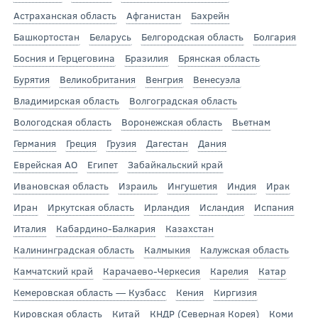
Астраханская область
Афганистан
Бахрейн
Башкортостан
Беларусь
Белгородская область
Болгария
Босния и Герцеговина
Бразилия
Брянская область
Бурятия
Великобритания
Венгрия
Венесуэла
Владимирская область
Волгоградская область
Вологодская область
Воронежская область
Вьетнам
Германия
Греция
Грузия
Дагестан
Дания
Еврейская АО
Египет
Забайкальский край
Ивановская область
Израиль
Ингушетия
Индия
Ирак
Иран
Иркутская область
Ирландия
Исландия
Испания
Италия
Кабардино-Балкария
Казахстан
Калининградская область
Калмыкия
Калужская область
Камчатский край
Карачаево-Черкесия
Карелия
Катар
Кемеровская область — Кузбасс
Кения
Киргизия
Кировская область
Китай
КНДР (Северная Корея)
Коми