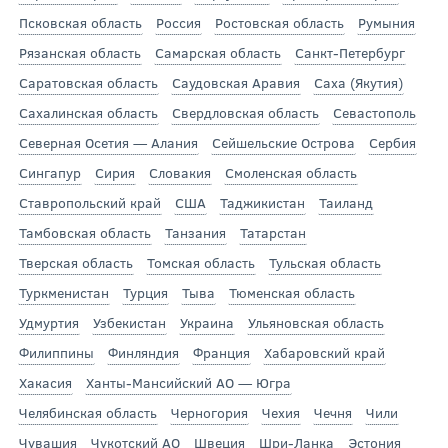
Псковская область
Россия
Ростовская область
Румыния
Рязанская область
Самарская область
Санкт-Петербург
Саратовская область
Саудовская Аравия
Саха (Якутия)
Сахалинская область
Свердловская область
Севастополь
Северная Осетия — Алания
Сейшельские Острова
Сербия
Сингапур
Сирия
Словакия
Смоленская область
Ставропольский край
США
Таджикистан
Таиланд
Тамбовская область
Танзания
Татарстан
Тверская область
Томская область
Тульская область
Туркменистан
Турция
Тыва
Тюменская область
Удмуртия
Узбекистан
Украина
Ульяновская область
Филиппины
Финляндия
Франция
Хабаровский край
Хакасия
Ханты-Мансийский АО — Югра
Челябинская область
Черногория
Чехия
Чечня
Чили
Чувашия
Чукотский АО
Швеция
Шри-Ланка
Эстония