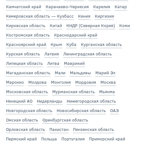
Камчатский край
Карачаево-Черкесия
Карелия
Катар
Кемеровская область — Кузбасс
Кения
Киргизия
Кировская область
Китай
КНДР (Северная Корея)
Коми
Костромская область
Краснодарский край
Красноярский край
Крым
Куба
Курганская область
Курская область
Латвия
Ленинградская область
Липецкая область
Литва
Маврикий
Магаданская область
Мали
Мальдивы
Марий Эл
Марокко
Молдова
Монголия
Мордовия
Москва
Московская область
Мурманская область
Мьянма
Ненецкий АО
Нидерланды
Нижегородская область
Новгородская область
Новосибирская область
ОАЭ
Омская область
Оренбургская область
Орловская область
Пакистан
Пензенская область
Пермский край
Польша
Португалия
Приморский край