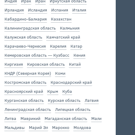
Индия
Ирак
Иран
Иркутская область
Ирландия
Исландия
Испания
Италия
Кабардино-Балкария
Казахстан
Калининградская область
Калмыкия
Калужская область
Камчатский край
Карачаево-Черкесия
Карелия
Катар
Кемеровская область — Кузбасс
Кения
Киргизия
Кировская область
Китай
КНДР (Северная Корея)
Коми
Костромская область
Краснодарский край
Красноярский край
Крым
Куба
Курганская область
Курская область
Латвия
Ленинградская область
Липецкая область
Литва
Маврикий
Магаданская область
Мали
Мальдивы
Марий Эл
Марокко
Молдова