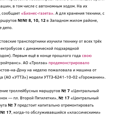
ашин, в том числе с автономным ходом. На их
, сообщает
«Бизнес-газета»
. А для хранения техники, с
маршрутов
№№ 8, 10, 12
в Западном жилом районе,
 депо.
товские транспортники изучили технику от всех трёх
ектробусов с динамической подзарядкой
одом). Первым ещё в конце прошлого года
свою
тройтранс». АО «Тролза»
продемонстрировало
 Ростов-на-Дону на неделю пожаловала и машина от
да (АО «УТТЗ») модели УТТЗ-6241-10-02 «Горожанин».
ление троллейбусных маршрутов
№ 7
«Центральный
ок — пл. Второй Пятилетки»,
№ 17
«Центральный
рута
№ 7
предстоит капитально отремонтировать
т
№ 17
, когда-то обслуживавшийся «классическими»