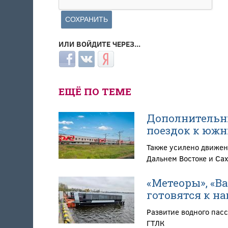
ИЛИ ВОЙДИТЕ ЧЕРЕЗ...
Login with Facebook
Login with ВКонтакте
Login with Яндекс
ЕЩЁ ПО ТЕМЕ
Дополнительны
поездок к южн
Также усилено движен
Дальнем Востоке и Са
«Метеоры», «Ва
готовятся к на
Развитие водного пас
ГТЛК