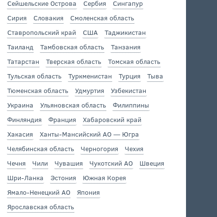
Сейшельские Острова
Сербия
Сингапур
Сирия
Словакия
Смоленская область
Ставропольский край
США
Таджикистан
Таиланд
Тамбовская область
Танзания
Татарстан
Тверская область
Томская область
Тульская область
Туркменистан
Турция
Тыва
Тюменская область
Удмуртия
Узбекистан
Украина
Ульяновская область
Филиппины
Финляндия
Франция
Хабаровский край
Хакасия
Ханты-Мансийский АО — Югра
Челябинская область
Черногория
Чехия
Чечня
Чили
Чувашия
Чукотский АО
Швеция
Шри-Ланка
Эстония
Южная Корея
Ямало-Ненецкий АО
Япония
Ярославская область