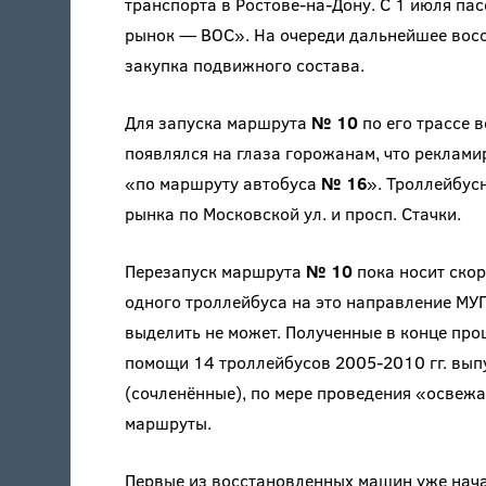
транспорта в Ростове-на-Дону. С 1 июля п
рынок — ВОС». На очереди дальнейшее вос
закупка подвижного состава.
Для запуска маршрута
№ 10
по его трассе 
появлялся на глаза горожанам, что реклами
«по маршруту автобуса
№ 16
». Троллейбус
рынка по Московской ул. и просп. Стачки.
Перезапуск маршрута
№ 10
пока носит скор
одного троллейбуса на это направление МУ
выделить не может. Полученные в конце про
помощи 14 троллейбусов 2005-2010 гг. выпу
(сочленённые), по мере проведения «освежа
маршруты.
Первые из восстановленных машин уже нача