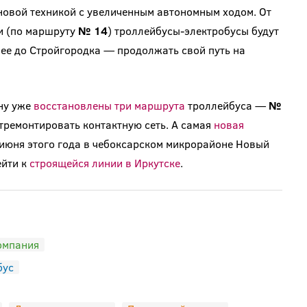
новой техникой с увеличенным автономным ходом. От
и (по маршруту
№ 14
) троллейбусы-электробусы будут
алее до Стройгородка — продолжать свой путь на
ну уже
восстановлены три маршрута
троллейбуса —
№
отремонтировать контактную сеть. А самая
новая
 июня этого года в чебоксарском микрорайоне Новый
ейти к
строящейся линии в Иркутске
.
омпания
бус