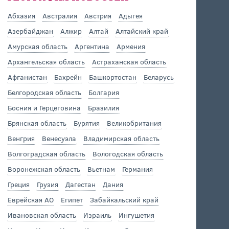
Абхазия
Австралия
Австрия
Адыгея
Азербайджан
Алжир
Алтай
Алтайский край
Амурская область
Аргентина
Армения
Архангельская область
Астраханская область
Афганистан
Бахрейн
Башкортостан
Беларусь
Белгородская область
Болгария
Босния и Герцеговина
Бразилия
Брянская область
Бурятия
Великобритания
Венгрия
Венесуэла
Владимирская область
Волгоградская область
Вологодская область
Воронежская область
Вьетнам
Германия
Греция
Грузия
Дагестан
Дания
Еврейская АО
Египет
Забайкальский край
Ивановская область
Израиль
Ингушетия