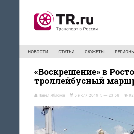
Перейти к основному содержанию
НОВОСТИ
СТАТЬИ
СЮЖЕТЫ
РЕГИОН
«Воскрешение» в Росто
троллейбусный маршр
Павел Яблоков
5 июля 2019 г. — 23:58
92