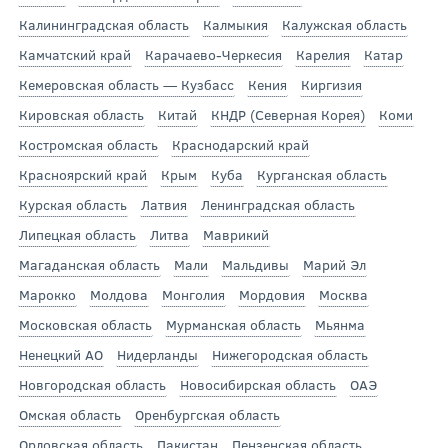
Калининградская область
Калмыкия
Калужская область
Камчатский край
Карачаево-Черкесия
Карелия
Катар
Кемеровская область — Кузбасс
Кения
Киргизия
Кировская область
Китай
КНДР (Северная Корея)
Коми
Костромская область
Краснодарский край
Красноярский край
Крым
Куба
Курганская область
Курская область
Латвия
Ленинградская область
Липецкая область
Литва
Маврикий
Магаданская область
Мали
Мальдивы
Марий Эл
Марокко
Молдова
Монголия
Мордовия
Москва
Московская область
Мурманская область
Мьянма
Ненецкий АО
Нидерланды
Нижегородская область
Новгородская область
Новосибирская область
ОАЭ
Омская область
Оренбургская область
Орловская область
Пакистан
Пензенская область