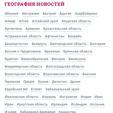
ГЕОГРАФИЯ НОВОСТЕЙ
Абхазия
Австралия
Австрия
Адыгея
Азербайджан
Алжир
Алтай
Алтайский край
Амурская область
Аргентина
Армения
Архангельская область
Астраханская область
Афганистан
Бахрейн
Башкортостан
Беларусь
Белгородская область
Болгария
Босния и Герцеговина
Бразилия
Брянская область
Бурятия
Великобритания
Венгрия
Венесуэла
Владимирская область
Волгоградская область
Вологодская область
Воронежская область
Вьетнам
Германия
Греция
Грузия
Дагестан
Дания
Еврейская АО
Египет
Забайкальский край
Ивановская область
Израиль
Ингушетия
Индия
Ирак
Иран
Иркутская область
Ирландия
Исландия
Испания
Италия
Кабардино-Балкария
Казахстан