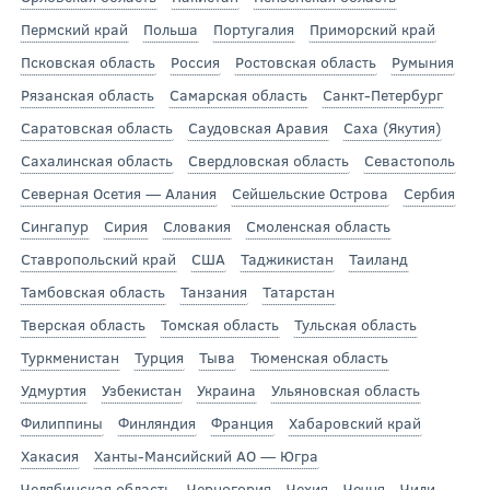
Пермский край
Польша
Португалия
Приморский край
Псковская область
Россия
Ростовская область
Румыния
Рязанская область
Самарская область
Санкт-Петербург
Саратовская область
Саудовская Аравия
Саха (Якутия)
Сахалинская область
Свердловская область
Севастополь
Северная Осетия — Алания
Сейшельские Острова
Сербия
Сингапур
Сирия
Словакия
Смоленская область
Ставропольский край
США
Таджикистан
Таиланд
Тамбовская область
Танзания
Татарстан
Тверская область
Томская область
Тульская область
Туркменистан
Турция
Тыва
Тюменская область
Удмуртия
Узбекистан
Украина
Ульяновская область
Филиппины
Финляндия
Франция
Хабаровский край
Хакасия
Ханты-Мансийский АО — Югра
Челябинская область
Черногория
Чехия
Чечня
Чили