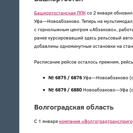
Башкортостанская ППК
со 2 января обновил
Уфа—Новоабзаково. Теперь на мультимодал
с горнолыжным центром «Абзаково», работа
ранее курсировавший здесь рельсовый авто
добавлены одноминутные остановки на ста
Расписание рейсов осталось прежним, рейс
№ 6875 / 6876
Уфа—Новоабзаково (отп
№ 6879 / 6880
Новоабзаково—Уфа (отп
Волгоградская область
С 1 января
компания «Волгоградтрансприг