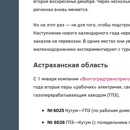
второе воскресенье декабря. Через несколь
регионах вновь меняется.
Но на этот раз — не для того, чтобы подстр
Наступление нового календарного года нер
заказов на перевозки. В одних местах они у
железнодорожники экспериментируют с тур
Астраханская область
С 1 января компания
«Волгоградтрансприг
года вторые пары «рабочих» электричек, с
газоперерабатывающим заводом (ГПЗ),
№ 6025
Кутум—ГПЗ (по рабочим дням; о
№ 6026
ГПЗ—Кутум (с понедельника по