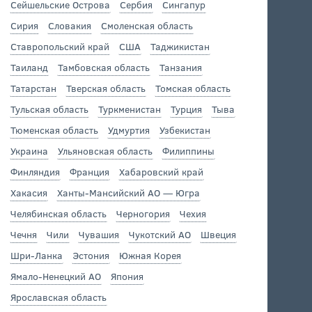
Сейшельские Острова
Сербия
Сингапур
Сирия
Словакия
Смоленская область
Ставропольский край
США
Таджикистан
Таиланд
Тамбовская область
Танзания
Татарстан
Тверская область
Томская область
Тульская область
Туркменистан
Турция
Тыва
Тюменская область
Удмуртия
Узбекистан
Украина
Ульяновская область
Филиппины
Финляндия
Франция
Хабаровский край
Хакасия
Ханты-Мансийский АО — Югра
Челябинская область
Черногория
Чехия
Чечня
Чили
Чувашия
Чукотский АО
Швеция
Шри-Ланка
Эстония
Южная Корея
Ямало-Ненецкий АО
Япония
Ярославская область