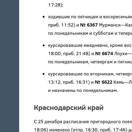
17:28);
ходившие по пятницам и воскресенья
приб. 11:52) и
№ 6367
Мурманск—Канда
по понедельникам и субботам и тепер
курсировавшие ежедневно, кроме вос
18:00, приб. 21:48) и
№ 6674
Лоухи—К
по понедельникам, четвергам и пятни
курсировавшие по вторникам, четвер
13:12, приб. 16:31) и
№ 6622
Кемь—Лоу
и назначены по понедельникам.
Краснодарский край
С 25 декабря расписание пригородного пое
18:06) изменено (отпр. 16:30, приб. 17:46)