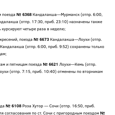
м поезда
№ 6368
Кандалакша—Мурманск (отпр. 6:00,
лакша (отпр. 17:30, приб. 23:10) назначены также
ь курсируют четыре раза в неделю;
кресений, поезда
№ 6673
Кандалакша—Лоухи (отпр.
андалакша (отпр. 6:00, приб. 9:52) сохранены только
цам;
гам и пятницам поезда
№ 6621
Лоухи—Кемь (отпр.
хи (отпр. 7:15, приб. 10:40) отменены по вторникам
зда
№ 6108
Роза Хутор — Сочи (отпр. 16:50, приб.
 для согласования по ст. Сочи с пригородным поездом
№