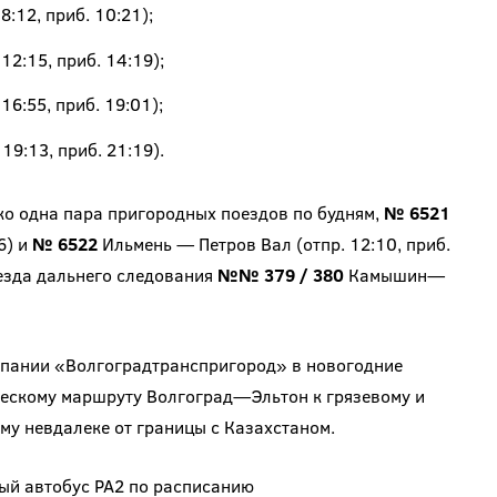
:12, приб. 10:21);
12:15, приб. 14:19);
16:55, приб. 19:01);
9:13, приб. 21:19).
ко одна пара пригородных поездов по будням,
№ 6521
6) и
№ 6522
Ильмень — Петров Вал (отпр. 12:10, приб.
оезда дальнего следования
№№ 379 / 380
Камышин—
мпании «Волгоградтранспригород» в новогодние
ческому маршруту Волгоград—Эльтон к грязевому и
му невдалеке от границы с Казахстаном.
ый автобус РА2 по расписанию