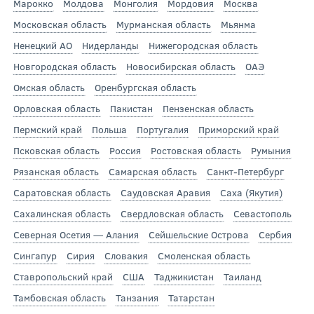
Марокко
Молдова
Монголия
Мордовия
Москва
Московская область
Мурманская область
Мьянма
Ненецкий АО
Нидерланды
Нижегородская область
Новгородская область
Новосибирская область
ОАЭ
Омская область
Оренбургская область
Орловская область
Пакистан
Пензенская область
Пермский край
Польша
Португалия
Приморский край
Псковская область
Россия
Ростовская область
Румыния
Рязанская область
Самарская область
Санкт-Петербург
Саратовская область
Саудовская Аравия
Саха (Якутия)
Сахалинская область
Свердловская область
Севастополь
Северная Осетия — Алания
Сейшельские Острова
Сербия
Сингапур
Сирия
Словакия
Смоленская область
Ставропольский край
США
Таджикистан
Таиланд
Тамбовская область
Танзания
Татарстан