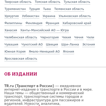
Тверская область
Томская область
Тульская область
Туркменистан
Турция
Тыва
Тюменская область
Удмуртия
Узбекистан
Украина
Ульяновская область
Филиппины
Финляндия
Франция
Хабаровский край
Хакасия
Ханты-Мансийский АО — Югра
Челябинская область
Черногория
Чехия
Чечня
Чили
Чувашия
Чукотский АО
Швеция
Шри-Ланка
Эстония
Южная Корея
Ямало-Ненецкий АО
Япония
Ярославская область
ОБ ИЗДАНИИ
TR.ru (Транспорт в России)
— ежедневное
интернет-издание о транспорте в России и в мире.
Наши темы — общественный и коммерческий
транспорт, транспортные системы городов и
регионов, инфраструктура для пассажиров и
водителей. Новости, аналитика,