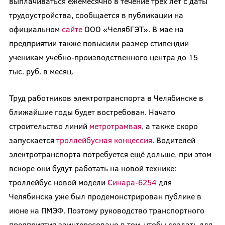
выплачиваться ежемесячно в течение трёх лет с даты
трудоустройства, сообщается в публикации на
официальном
сайте
ООО «ЧелябГЭТ». В мае на
предприятии также повысили размер стипендии
ученикам учебно-производственного центра до 15
тыс. руб. в месяц.
Труд работников электротранспорта в Челябинске в
ближайшие годы будет востребован. Начато
строительство линий
метротрамвая
, а также скоро
запускается
троллейбусная концессия
. Водителей
электротранспорта потребуется ещё дольше, при этом
вскоре они будут работать на новой технике:
троллейбус новой модели
Синара-6254
для
Челябинска уже был продемонстрирован публике в
июне на ПМЭФ. Поэтому руководство транспортного
предприятия заинтересовано в том, чтобы создать для