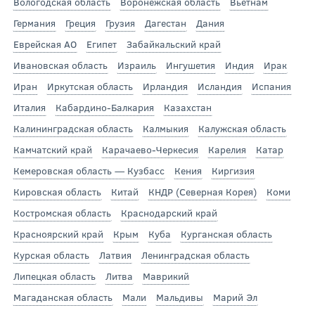
Вологодская область
Воронежская область
Вьетнам
Германия
Греция
Грузия
Дагестан
Дания
Еврейская АО
Египет
Забайкальский край
Ивановская область
Израиль
Ингушетия
Индия
Ирак
Иран
Иркутская область
Ирландия
Исландия
Испания
Италия
Кабардино-Балкария
Казахстан
Калининградская область
Калмыкия
Калужская область
Камчатский край
Карачаево-Черкесия
Карелия
Катар
Кемеровская область — Кузбасс
Кения
Киргизия
Кировская область
Китай
КНДР (Северная Корея)
Коми
Костромская область
Краснодарский край
Красноярский край
Крым
Куба
Курганская область
Курская область
Латвия
Ленинградская область
Липецкая область
Литва
Маврикий
Магаданская область
Мали
Мальдивы
Марий Эл