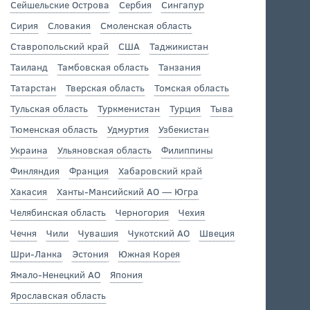
Сейшельские Острова
Сербия
Сингапур
Сирия
Словакия
Смоленская область
Ставропольский край
США
Таджикистан
Таиланд
Тамбовская область
Танзания
Татарстан
Тверская область
Томская область
Тульская область
Туркменистан
Турция
Тыва
Тюменская область
Удмуртия
Узбекистан
Украина
Ульяновская область
Филиппины
Финляндия
Франция
Хабаровский край
Хакасия
Ханты-Мансийский АО — Югра
Челябинская область
Черногория
Чехия
Чечня
Чили
Чувашия
Чукотский АО
Швеция
Шри-Ланка
Эстония
Южная Корея
Ямало-Ненецкий АО
Япония
Ярославская область