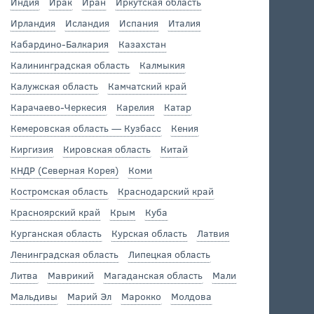
Индия
Ирак
Иран
Иркутская область
Ирландия
Исландия
Испания
Италия
Кабардино-Балкария
Казахстан
Калининградская область
Калмыкия
Калужская область
Камчатский край
Карачаево-Черкесия
Карелия
Катар
Кемеровская область — Кузбасс
Кения
Киргизия
Кировская область
Китай
КНДР (Северная Корея)
Коми
Костромская область
Краснодарский край
Красноярский край
Крым
Куба
Курганская область
Курская область
Латвия
Ленинградская область
Липецкая область
Литва
Маврикий
Магаданская область
Мали
Мальдивы
Марий Эл
Марокко
Молдова