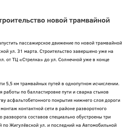
троительство новой трамвайной
запустить пассажирское движение по новой трамвайной
кой ул. 31 марта. Строительство завершено уже на
л. от ТЦ «Стрелка» до ул. Солнечной уже в конце
чти 5,5 км трамвайных путей в однопутном исчислении.
я работы по балластировке пути и сварка стыков
ству асфальтобетонного покрытия нижнего слоя дороги
 монтаж контактной сети в районе разворотного
о разворота составов специально обустроены три
ой по Жигулёвской ул. и последний на Автомобильной