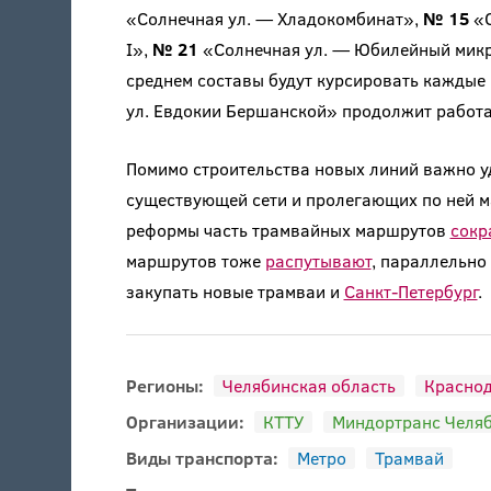
«Солнечная ул. — Хладокомбинат»,
№ 15
«С
I»,
№ 21
«Солнечная ул. — Юбилейный мик
среднем составы будут курсировать каждые 
ул. Евдокии Бершанской» продолжит работа
Помимо строительства новых линий важно у
существующей сети и пролегающих по ней м
реформы часть трамвайных маршрутов
сокр
маршрутов тоже
распутывают
, параллельно
закупать новые трамваи и
Санкт-Петербург
.
Регионы:
Челябинская область
Краснод
Организации:
КТТУ
Миндортранс Челяб
Виды транспорта:
Метро
Трамвай