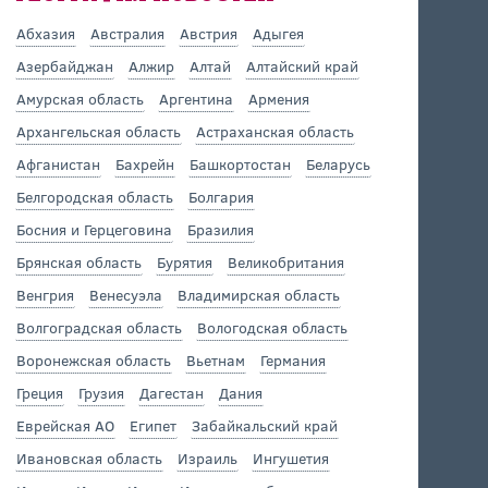
Абхазия
Австралия
Австрия
Адыгея
Азербайджан
Алжир
Алтай
Алтайский край
Амурская область
Аргентина
Армения
Архангельская область
Астраханская область
Афганистан
Бахрейн
Башкортостан
Беларусь
Белгородская область
Болгария
Босния и Герцеговина
Бразилия
Брянская область
Бурятия
Великобритания
Венгрия
Венесуэла
Владимирская область
Волгоградская область
Вологодская область
Воронежская область
Вьетнам
Германия
Греция
Грузия
Дагестан
Дания
Еврейская АО
Египет
Забайкальский край
Ивановская область
Израиль
Ингушетия