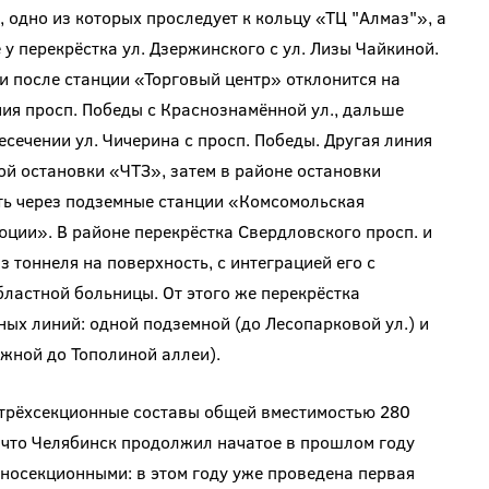
 одно из которых проследует к кольцу «ТЦ "Алмаз"», а
 у перекрёстка ул. Дзержинского с ул. Лизы Чайкиной.
и после станции «Торговый центр» отклонится на
ния просп. Победы с Краснознамённой ул., дальше
есечении ул. Чичерина с просп. Победы. Другая линия
й остановки «ЧТЗ», затем в районе остановки
ть через подземные станции «Комсомольская
ии». В районе перекрёстка Свердловского просп. и
з тоннеля на поверхность, с интеграцией его с
ластной больницы. От этого же перекрёстка
ных линий: одной подземной (до Лесопарковой ул.) и
жной до Тополиной аллеи).
 трёхсекционные составы общей вместимостью 280
а что Челябинск продолжил начатое в прошлом году
носекционными: в этом году уже проведена первая