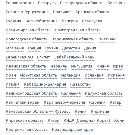
Башкортостан
Беларусь
Белгородская область
Болгария
Босния и Герцеговина
Бразилия
Брянская область
Бурятия
Великобритания
Венгрия
Венесуэла
Владимирская область
Волгоградская область
Вологодская область
Воронежская область
Вьетнам
Германия
Греция
Грузия
Дагестан
Дания
Еврейская АО
Египет
Забайкальский край
Ивановская область
Израиль
Ингушетия
Индия
Ирак
Иран
Иркутская область
Ирландия
Исландия
Испания
Италия
Кабардино-Балкария
Казахстан
Калининградская область
Калмыкия
Калужская область
Камчатский край
Карачаево-Черкесия
Карелия
Катар
Кемеровская область — Кузбасс
Кения
Киргизия
Кировская область
Китай
КНДР (Северная Корея)
Коми
Костромская область
Краснодарский край