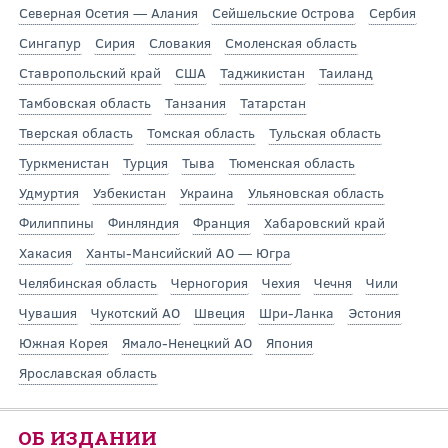
Северная Осетия — Алания
Сейшельские Острова
Сербия
Сингапур
Сирия
Словакия
Смоленская область
Ставропольский край
США
Таджикистан
Таиланд
Тамбовская область
Танзания
Татарстан
Тверская область
Томская область
Тульская область
Туркменистан
Турция
Тыва
Тюменская область
Удмуртия
Узбекистан
Украина
Ульяновская область
Филиппины
Финляндия
Франция
Хабаровский край
Хакасия
Ханты-Мансийский АО — Югра
Челябинская область
Черногория
Чехия
Чечня
Чили
Чувашия
Чукотский АО
Швеция
Шри-Ланка
Эстония
Южная Корея
Ямало-Ненецкий АО
Япония
Ярославская область
ОБ ИЗДАНИИ