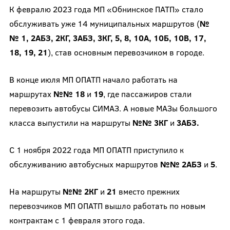
К февралю 2023 года МП «Обнинское ПАТП» стало
обслуживать уже 14 муниципальных маршрутов (
№
№ 1, 2АБЗ, 2КГ, 3АБЗ, 3КГ, 5, 8, 10А, 10Б, 10В, 17,
18, 19, 21
), став основным перевозчиком в городе.
В конце июля МП ОПАТП начало работать на
маршрутах
№№ 18
и
19
, где пассажиров стали
перевозить автобусы СИМАЗ. А новые МАЗы большого
класса выпустили на маршруты
№№ 3КГ
и
3АБЗ.
С 1 ноября 2022 года МП ОПАТП приступило к
обслуживанию автобусных маршрутов
№№ 2АБЗ
и
5
.
На маршруты
№№ 2КГ
и
21
вместо прежних
перевозчиков МП ОПАТП вышло работать по новым
контрактам с 1 февраля этого года.