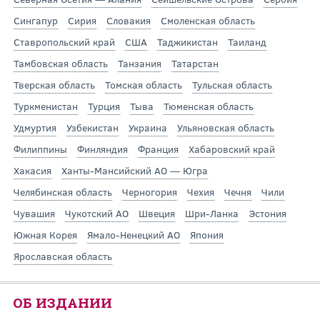
Сингапур
Сирия
Словакия
Смоленская область
Ставропольский край
США
Таджикистан
Таиланд
Тамбовская область
Танзания
Татарстан
Тверская область
Томская область
Тульская область
Туркменистан
Турция
Тыва
Тюменская область
Удмуртия
Узбекистан
Украина
Ульяновская область
Филиппины
Финляндия
Франция
Хабаровский край
Хакасия
Ханты-Мансийский АО — Югра
Челябинская область
Черногория
Чехия
Чечня
Чили
Чувашия
Чукотский АО
Швеция
Шри-Ланка
Эстония
Южная Корея
Ямало-Ненецкий АО
Япония
Ярославская область
ОБ ИЗДАНИИ