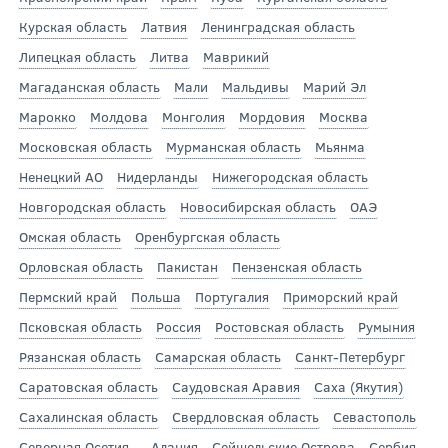
Курская область
Латвия
Ленинградская область
Липецкая область
Литва
Маврикий
Магаданская область
Мали
Мальдивы
Марий Эл
Марокко
Молдова
Монголия
Мордовия
Москва
Московская область
Мурманская область
Мьянма
Ненецкий АО
Нидерланды
Нижегородская область
Новгородская область
Новосибирская область
ОАЭ
Омская область
Оренбургская область
Орловская область
Пакистан
Пензенская область
Пермский край
Польша
Португалия
Приморский край
Псковская область
Россия
Ростовская область
Румыния
Рязанская область
Самарская область
Санкт-Петербург
Саратовская область
Саудовская Аравия
Саха (Якутия)
Сахалинская область
Свердловская область
Севастополь
Северная Осетия — Алания
Сейшельские Острова
Сербия