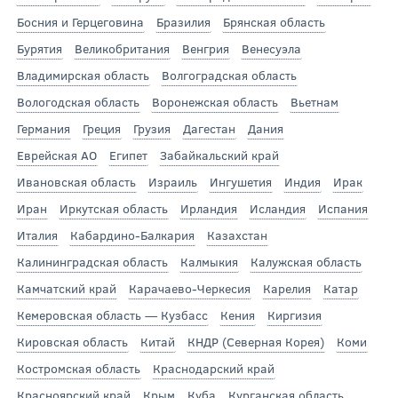
Босния и Герцеговина
Бразилия
Брянская область
Бурятия
Великобритания
Венгрия
Венесуэла
Владимирская область
Волгоградская область
Вологодская область
Воронежская область
Вьетнам
Германия
Греция
Грузия
Дагестан
Дания
Еврейская АО
Египет
Забайкальский край
Ивановская область
Израиль
Ингушетия
Индия
Ирак
Иран
Иркутская область
Ирландия
Исландия
Испания
Италия
Кабардино-Балкария
Казахстан
Калининградская область
Калмыкия
Калужская область
Камчатский край
Карачаево-Черкесия
Карелия
Катар
Кемеровская область — Кузбасс
Кения
Киргизия
Кировская область
Китай
КНДР (Северная Корея)
Коми
Костромская область
Краснодарский край
Красноярский край
Крым
Куба
Курганская область