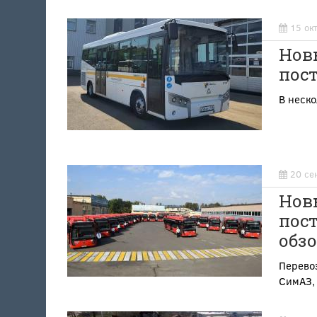
15 ок
Новы
пос
В неско
20 се
Нов
пост
обзо
Перевоз
СимАЗ, 