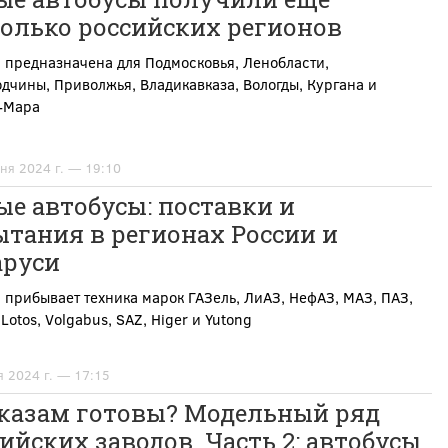
колько российских регионов
 предназначена для Подмосковья, Ленобласти,
дчины, Приволжья, Владикавказа, Вологды, Кургана и
-Мара
ня 2024 г. — 19:10
е автобусы: поставки и
тания в регионах России и
аруси
 прибывает техника марок ГАЗель, ЛиАЗ, НефАЗ, МАЗ, ПАЗ,
Lotos, Volgabus, SAZ, Higer и Yutong
я 2024 г. — 17:15
аказам готовы? Модельный ряд
ийских заводов. Часть 2: автобусы