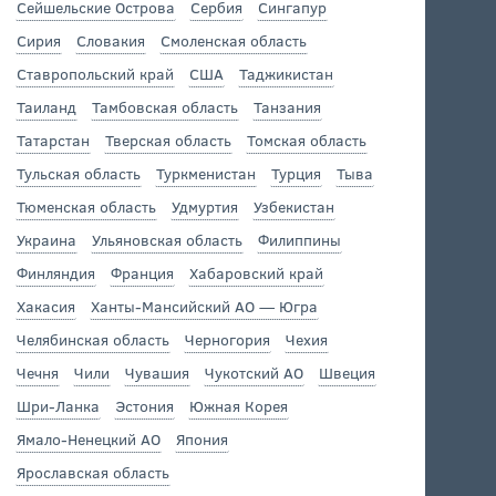
Сейшельские Острова
Сербия
Сингапур
Сирия
Словакия
Смоленская область
Ставропольский край
США
Таджикистан
Таиланд
Тамбовская область
Танзания
Татарстан
Тверская область
Томская область
Тульская область
Туркменистан
Турция
Тыва
Тюменская область
Удмуртия
Узбекистан
Украина
Ульяновская область
Филиппины
Финляндия
Франция
Хабаровский край
Хакасия
Ханты-Мансийский АО — Югра
Челябинская область
Черногория
Чехия
Чечня
Чили
Чувашия
Чукотский АО
Швеция
Шри-Ланка
Эстония
Южная Корея
Ямало-Ненецкий АО
Япония
Ярославская область