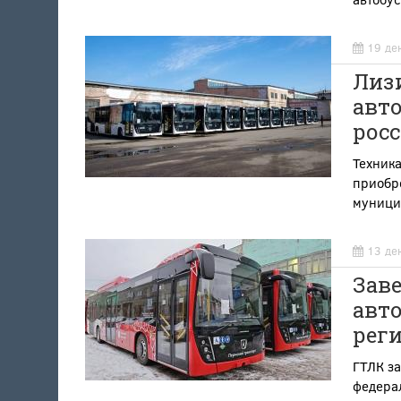
19 де
Лизи
авт
рос
Техника
приобре
муници
13 де
Заве
авт
рег
ГТЛК за
федера