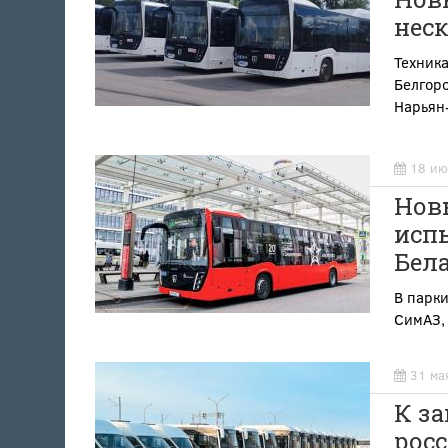
нес
Техника
Белгоро
Нарьян
18 ию
Новы
испы
Бел
В парки
СимАЗ, 
31 ма
К з
росс