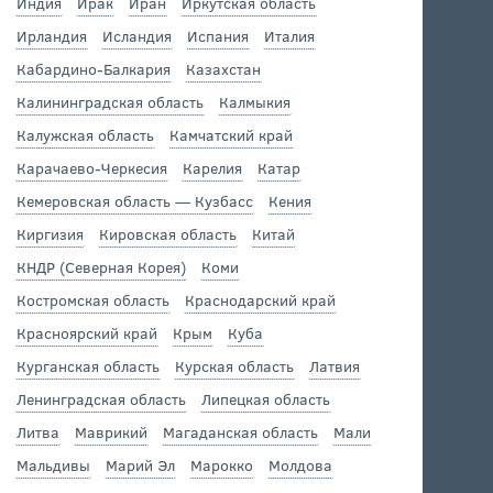
Индия
Ирак
Иран
Иркутская область
Ирландия
Исландия
Испания
Италия
Кабардино-Балкария
Казахстан
Калининградская область
Калмыкия
Калужская область
Камчатский край
Карачаево-Черкесия
Карелия
Катар
Кемеровская область — Кузбасс
Кения
Киргизия
Кировская область
Китай
КНДР (Северная Корея)
Коми
Костромская область
Краснодарский край
Красноярский край
Крым
Куба
Курганская область
Курская область
Латвия
Ленинградская область
Липецкая область
Литва
Маврикий
Магаданская область
Мали
Мальдивы
Марий Эл
Марокко
Молдова