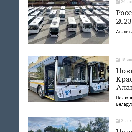
24 ав
Рос
2023
Аналити
18 ию
Нов
Крас
Ала
Нехватк
Белару
2 июл
Нов