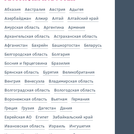
Абхазия
Австралия
Австрия
Адыгея
Азербайджан
Алжир
Алтай
Алтайский край
Амурская область
Аргентина
Армения
Архангельская область
Астраханская область
Афганистан
Бахрейн
Башкортостан
Беларусь
Белгородская область
Болгария
Босния и Герцеговина
Бразилия
Брянская область
Бурятия
Великобритания
Венгрия
Венесуэла
Владимирская область
Волгоградская область
Вологодская область
Воронежская область
Вьетнам
Германия
Греция
Грузия
Дагестан
Дания
Еврейская АО
Египет
Забайкальский край
Ивановская область
Израиль
Ингушетия