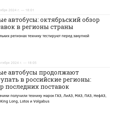
тября 2024 г. — 18:01
е автобусы: октябрьский обзор
тавок в регионы страны
льких регионах технику тестируют перед закупкой
нтября 2024 г. — 18:05
ые автобусы продолжают
упать в российские регионы:
р последних поставок
чики получили технику марок ГАЗ, ЛиАЗ, МАЗ, ПАЗ, НефАЗ,
King Long, Lotos и Volgabus