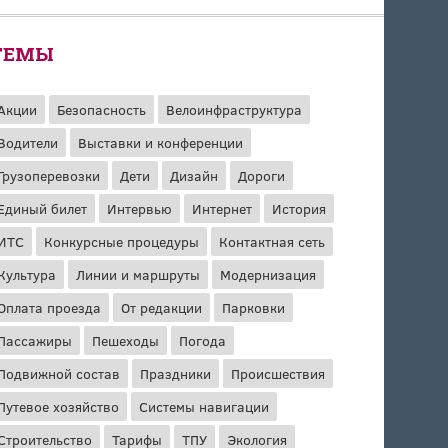
ТЕМЫ
Акции
Безопасность
Велоинфраструктура
Водители
Выставки и конференции
Грузоперевозки
Дети
Дизайн
Дороги
Единый билет
Интервью
Интернет
История
ИТС
Конкурсные процедуры
Контактная сеть
Культура
Линии и маршруты
Модернизация
Оплата проезда
От редакции
Парковки
Пассажиры
Пешеходы
Погода
Подвижной состав
Праздники
Происшествия
Путевое хозяйство
Системы навигации
Строительство
Тарифы
ТПУ
Экология