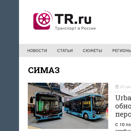
Перейти к основному содержанию
НОВОСТИ
СТАТЬИ
СЮЖЕТЫ
РЕГИОН
СИМАЗ
20 де
Urba
обн
пер
С 10 по
автобус