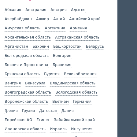
Абхазия
Австралия
Австрия
Адыгея
Азербайджан
Алжир
Алтай
Алтайский край
Амурская область
Аргентина
Армения
Архангельская область
Астраханская область
Афганистан
Бахрейн
Башкортостан
Беларусь
Белгородская область
Болгария
Босния и Герцеговина
Бразилия
Брянская область
Бурятия
Великобритания
Венгрия
Венесуэла
Владимирская область
Волгоградская область
Вологодская область
Воронежская область
Вьетнам
Германия
Греция
Грузия
Дагестан
Дания
Еврейская АО
Египет
Забайкальский край
Ивановская область
Израиль
Ингушетия