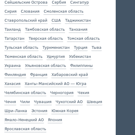
Сейшельские Острова
Сербия
Сингапур
Сирия
Словакия
Смоленская область
Ставропольский край
США
Таджикистан
Таиланд
Тамбовская область
Танзания
Татарстан
Тверская область
Томская область
Тульская область
Туркменистан
Турция
Тыва
Тюменская область
Удмуртия
Узбекистан
Украина
Ульяновская область
Филиппины
Финляндия
Франция
Хабаровский край
Хакасия
Ханты-Мансийский АО — Югра
Челябинская область
Черногория
Чехия
Чечня
Чили
Чувашия
Чукотский АО
Швеция
Шри-Ланка
Эстония
Южная Корея
Ямало-Ненецкий АО
Япония
Ярославская область