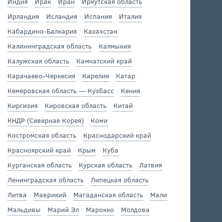
Индия
Ирак
Иран
Иркутская область
Ирландия
Исландия
Испания
Италия
Кабардино-Балкария
Казахстан
Калининградская область
Калмыкия
Калужская область
Камчатский край
Карачаево-Черкесия
Карелия
Катар
Кемеровская область — Кузбасс
Кения
Киргизия
Кировская область
Китай
КНДР (Северная Корея)
Коми
Костромская область
Краснодарский край
Красноярский край
Крым
Куба
Курганская область
Курская область
Латвия
Ленинградская область
Липецкая область
Литва
Маврикий
Магаданская область
Мали
Мальдивы
Марий Эл
Марокко
Молдова