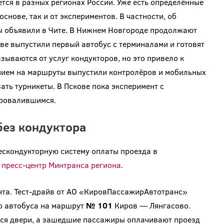
ся в разных регионах России. Уже есть определённые
снове, так и от экспериментов. В частности, об
ты объявили в Чите. В Нижнем Новгороде продолжают
ве выпустили первый автобус с терминалами и готовят
азываются от услуг кондукторов, но это привело к
ением на маршруты выпустили контролёров и мобильных
ть турникеты. В Пскове пока эксперимент с
провалившимся.
без кондуктора
ескондукторную систему оплаты проезда в
пресс-центр Минтранса региона
.
нта. Тест-драйв от АО «КировПассажирАвтотранс»
о автобуса на маршрут
№ 101
Киров — Лянгасово.
тся двери, а зашедшие пассажиры оплачивают проезд