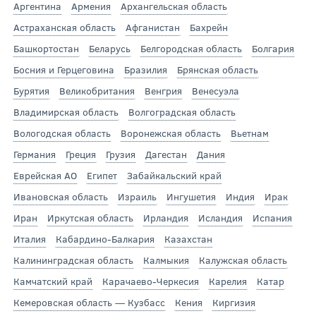
Аргентина
Армения
Архангельская область
Астраханская область
Афганистан
Бахрейн
Башкортостан
Беларусь
Белгородская область
Болгария
Босния и Герцеговина
Бразилия
Брянская область
Бурятия
Великобритания
Венгрия
Венесуэла
Владимирская область
Волгоградская область
Вологодская область
Воронежская область
Вьетнам
Германия
Греция
Грузия
Дагестан
Дания
Еврейская АО
Египет
Забайкальский край
Ивановская область
Израиль
Ингушетия
Индия
Ирак
Иран
Иркутская область
Ирландия
Исландия
Испания
Италия
Кабардино-Балкария
Казахстан
Калининградская область
Калмыкия
Калужская область
Камчатский край
Карачаево-Черкесия
Карелия
Катар
Кемеровская область — Кузбасс
Кения
Киргизия