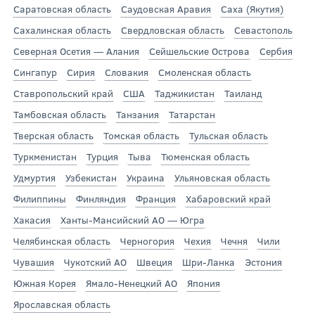
Саратовская область
Саудовская Аравия
Саха (Якутия)
Сахалинская область
Свердловская область
Севастополь
Северная Осетия — Алания
Сейшельские Острова
Сербия
Сингапур
Сирия
Словакия
Смоленская область
Ставропольский край
США
Таджикистан
Таиланд
Тамбовская область
Танзания
Татарстан
Тверская область
Томская область
Тульская область
Туркменистан
Турция
Тыва
Тюменская область
Удмуртия
Узбекистан
Украина
Ульяновская область
Филиппины
Финляндия
Франция
Хабаровский край
Хакасия
Ханты-Мансийский АО — Югра
Челябинская область
Черногория
Чехия
Чечня
Чили
Чувашия
Чукотский АО
Швеция
Шри-Ланка
Эстония
Южная Корея
Ямало-Ненецкий АО
Япония
Ярославская область