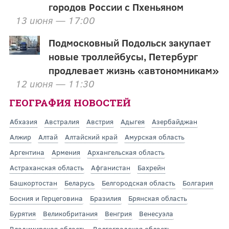
городов России с Пхеньяном
13 июня — 17:00
Подмосковный Подольск закупает
новые троллейбусы, Петербург
продлевает жизнь «автономникам»
12 июня — 11:30
ГЕОГРАФИЯ НОВОСТЕЙ
Абхазия
Австралия
Австрия
Адыгея
Азербайджан
Алжир
Алтай
Алтайский край
Амурская область
Аргентина
Армения
Архангельская область
Астраханская область
Афганистан
Бахрейн
Башкортостан
Беларусь
Белгородская область
Болгария
Босния и Герцеговина
Бразилия
Брянская область
Бурятия
Великобритания
Венгрия
Венесуэла
Владимирская область
Волгоградская область