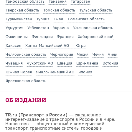
Тамбовская область
Танзания
Татарстан
Тверская область
Томская область
Тульская область
Туркменистан
Турция
Тыва
Тюменская область
Удмуртия
Узбекистан
Украина
Ульяновская область
Филиппины
Финляндия
Франция
Хабаровский край
Хакасия
Ханты-Мансийский АО — Югра
Челябинская область
Черногория
Чехия
Чечня
Чили
Чувашия
Чукотский АО
Швеция
Шри-Ланка
Эстония
Южная Корея
Ямало-Ненецкий АО
Япония
Ярославская область
ОБ ИЗДАНИИ
TR.ru (Транспорт в России)
— ежедневное
интернет-издание о транспорте в России и в мире.
Наши темы — общественный и коммерческий
транспорт, транспортные системы городов и