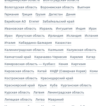
Вологодская область
Воронежская область
Вьетнам
Германия
Греция
Грузия
Дагестан
Дания
Еврейская АО
Египет
Забайкальский край
Ивановская область
Израиль
Ингушетия
Индия
Ирак
Иран
Иркутская область
Ирландия
Исландия
Испания
Италия
Кабардино-Балкария
Казахстан
Калининградская область
Калмыкия
Калужская область
Камчатский край
Карачаево-Черкесия
Карелия
Катар
Кемеровская область — Кузбасс
Кения
Киргизия
Кировская область
Китай
КНДР (Северная Корея)
Коми
Костромская область
Краснодарский край
Красноярский край
Крым
Куба
Курганская область
Курская область
Латвия
Ленинградская область
Липецкая область
Литва
Маврикий