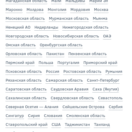
Магаданская область
Мали
Мальдивы
Марий Эл
Марокко
Молдова
Монголия
Мордовия
Москва
Московская область
Мурманская область
Мьянма
Ненецкий АО
Нидерланды
Нижегородская область
Новгородская область
Новосибирская область
ОАЭ
Омская область
Оренбургская область
Орловская область
Пакистан
Пензенская область
Пермский край
Польша
Португалия
Приморский край
Псковская область
Россия
Ростовская область
Румыния
Рязанская область
Самарская область
Санкт-Петербург
Саратовская область
Саудовская Аравия
Саха (Якутия)
Сахалинская область
Свердловская область
Севастополь
Северная Осетия — Алания
Сейшельские Острова
Сербия
Сингапур
Сирия
Словакия
Смоленская область
Ставропольский край
США
Таджикистан
Таиланд