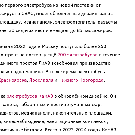
 первого электробуса из новой поставки от
сирует в СВАО, имеет обновлённый дизайн, запас
площадку, медиапанели, электроотопитель, разъёмы
е, 30 сидячих мест и вмещает до 85 пассажиров.
начала 2022 года в Москву поступило более 250
контракт на поставку ещё
200 электробусов
в течение
-годичного простоя ЛиАЗ возобновил производство
только одна машина. В то же время электробусы
Красноярска
,
Ярославля
и
Нижнего Новгорода
.
вка
электробусов КамАЗ
в обновлённом дизайне. Он
 капота, габаритных и противотуманных фар.
аджетов, медиапанели, накопительные площадки,
я, видеонаблюдение, навигационные комплексы,
рметичные батареи. Всего в 2023-2024 годах КамАЗ