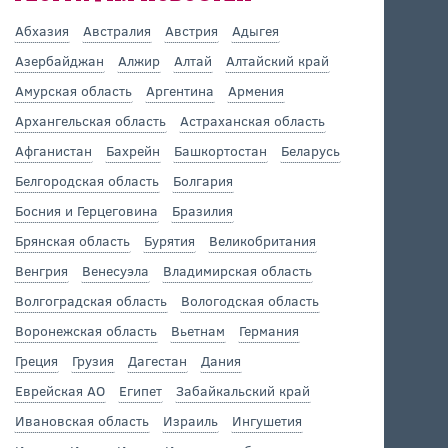
Абхазия
Австралия
Австрия
Адыгея
Азербайджан
Алжир
Алтай
Алтайский край
Амурская область
Аргентина
Армения
Архангельская область
Астраханская область
Афганистан
Бахрейн
Башкортостан
Беларусь
Белгородская область
Болгария
Босния и Герцеговина
Бразилия
Брянская область
Бурятия
Великобритания
Венгрия
Венесуэла
Владимирская область
Волгоградская область
Вологодская область
Воронежская область
Вьетнам
Германия
Греция
Грузия
Дагестан
Дания
Еврейская АО
Египет
Забайкальский край
Ивановская область
Израиль
Ингушетия