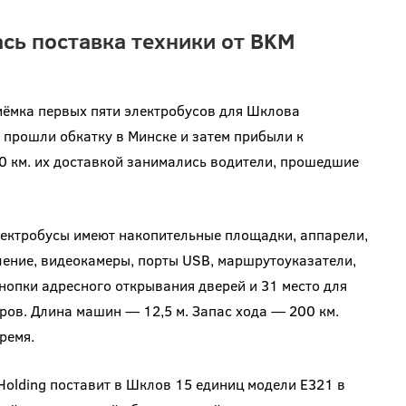
сь поставка техники от BKM
иёмка первых пяти электробусов для Шклова
и прошли обкатку в Минске и затем прибыли к
0 км. их доставкой занимались водители, прошедшие
лектробусы имеют накопительные площадки, аппарели,
ление, видеокамеры, порты USB, маршрутоуказатели,
нопки адресного открывания дверей и 31 место для
ов. Длина машин — 12,5 м. Запас хода — 200 км.
ремя.
 Holding поставит в Шклов 15 единиц модели Е321 в