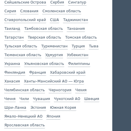
Сейшельские Острова
Сербия
Сингапур
Сирия
Словакия
Смоленская область
Ставропольский край
США
Таджикистан
Таиланд
Тамбовская область
Танзания
Татарстан
Тверская область
Томская область
Тульская область
Туркменистан
Турция
Тыва
Тюменская область
Удмуртия
Узбекистан
Украина
Ульяновская область
Филиппины
Финляндия
Франция
Хабаровский край
Хакасия
Ханты-Мансийский АО — Югра
Челябинская область
Черногория
Чехия
Чечня
Чили
Чувашия
Чукотский АО
Швеция
Шри-Ланка
Эстония
Южная Корея
Ямало-Ненецкий АО
Япония
Ярославская область