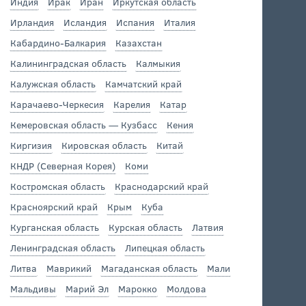
Индия
Ирак
Иран
Иркутская область
Ирландия
Исландия
Испания
Италия
Кабардино-Балкария
Казахстан
Калининградская область
Калмыкия
Калужская область
Камчатский край
Карачаево-Черкесия
Карелия
Катар
Кемеровская область — Кузбасс
Кения
Киргизия
Кировская область
Китай
КНДР (Северная Корея)
Коми
Костромская область
Краснодарский край
Красноярский край
Крым
Куба
Курганская область
Курская область
Латвия
Ленинградская область
Липецкая область
Литва
Маврикий
Магаданская область
Мали
Мальдивы
Марий Эл
Марокко
Молдова