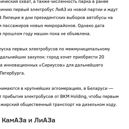
ческий охват, а также численность парка в ранее
линию первый электробус ЛиАЗ из новой партии и ждут
В Липецке в дни президентских выборов автобусы на
и пассажиров новых микрорайонов. Однако дата
в прошлом году машин пока не объявлена.
апуска первых электробусов по межмуниципальному
дальнейших закупок: город хочет приобрести 20
рка инновационных «Сириусов» для дальнейшего
Петербурга.
анимаются в крупнейших агломерациях, в Беларуси —
 прибытия электробусов от BKM Holding, чтобы первым
ажирский общественный транспорт на дизельном ходу.
т КамАЗа и ЛиАЗа