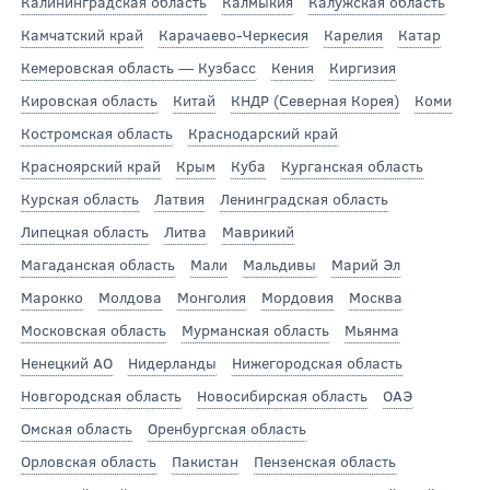
Калининградская область
Калмыкия
Калужская область
Камчатский край
Карачаево-Черкесия
Карелия
Катар
Кемеровская область — Кузбасс
Кения
Киргизия
Кировская область
Китай
КНДР (Северная Корея)
Коми
Костромская область
Краснодарский край
Красноярский край
Крым
Куба
Курганская область
Курская область
Латвия
Ленинградская область
Липецкая область
Литва
Маврикий
Магаданская область
Мали
Мальдивы
Марий Эл
Марокко
Молдова
Монголия
Мордовия
Москва
Московская область
Мурманская область
Мьянма
Ненецкий АО
Нидерланды
Нижегородская область
Новгородская область
Новосибирская область
ОАЭ
Омская область
Оренбургская область
Орловская область
Пакистан
Пензенская область