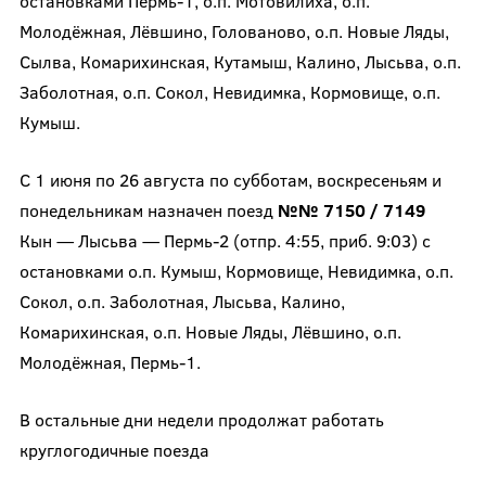
остановками Пермь-1, о.п. Мотовилиха, о.п.
Молодёжная, Лёвшино, Голованово, о.п. Новые Ляды,
Сылва, Комарихинская, Кутамыш, Калино, Лысьва, о.п.
Заболотная, о.п. Сокол, Невидимка, Кормовище, о.п.
Кумыш.
С 1 июня по 26 августа по субботам, воскресеньям и
понедельникам назначен поезд
№№ 7150 / 7149
Кын — Лысьва — Пермь-2 (отпр. 4:55, приб. 9:03) с
остановками о.п. Кумыш, Кормовище, Невидимка, о.п.
Сокол, о.п. Заболотная, Лысьва, Калино,
Комарихинская, о.п. Новые Ляды, Лёвшино, о.п.
Молодёжная, Пермь-1.
В остальные дни недели продолжат работать
круглогодичные поезда