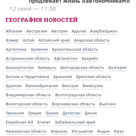
продлевает жизнь «автономникам»
12 июня — 11:30
ГЕОГРАФИЯ НОВОСТЕЙ
Абхазия
Австралия
Австрия
Адыгея
Азербайджан
Алжир
Алтай
Алтайский край
Амурская область
Аргентина
Армения
Архангельская область
Астраханская область
Афганистан
Бахрейн
Башкортостан
Беларусь
Белгородская область
Болгария
Босния и Герцеговина
Бразилия
Брянская область
Бурятия
Великобритания
Венгрия
Венесуэла
Владимирская область
Волгоградская область
Вологодская область
Воронежская область
Вьетнам
Германия
Греция
Грузия
Дагестан
Дания
Еврейская АО
Египет
Забайкальский край
Ивановская область
Израиль
Ингушетия
Индия
Ирак