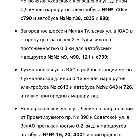
метро «Кожуховская» к Угрешской ул. длиной
0,5 км для маршрутов электробуса
№№ 736
и
с790
и автобуса
№№ т38, с835
и
888
;
Загородное шоссе и Малая Тульская ул. в ЮАО в
сторону центра перед 2-м Тульским пер.
протяжённостью 0,3 км для автобусных
маршрутов
№№ м9, м90, 121
и
с799
;
Лухмановская ул. в ВАО в районе станции метро
Лухмановская длиной 0,12 км для маршрутов
электробуса
№ с613
и автобуса
№№ 643
и
726
,
а также пригородных маршрутов;
Новокрюковская ул. и ул. Ленина в направлении
от Проектируемого пр. № 898 к Советской ул. в
ЗелАО протяжённостью 0,2 км для маршрутов
автобуса
№№ 16, 20, 400Т
и пригородных