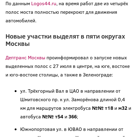
По данным
Logos44.ru
, на время работ две из четырёх
полос моста полностью перекроют для движения
автомобилей.
Новые участки выделят в пяти округах
Москвы
Дептранс Москвы
проинформировал о запуске новых
выделенных полос с 27 июля в центре, на юге, востоке
и юго-востоке столицы, а также в Зеленограде:
ул. Трёхгорный Вал в ЦАО в направлении от
Шмитовского пр. к ул. Заморёнова длиной 0,4
км для маршрутов электробуса
№№ т18
и
м32
и
автобуса
№№ т54
и
366
;
Южнопортовая ул. в ЮВАО в направлении от