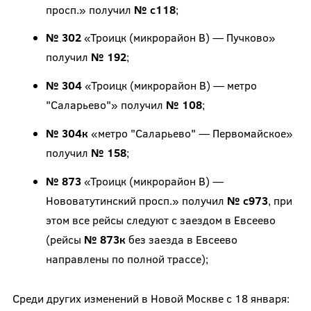
просп.» получил
№ с118
;
№ 302
«Троицк (микрорайон В) — Пучково»
получил
№ 192
;
№ 304
«Троицк (микрорайон В) — метро
"Саларьево"» получил
№ 108
;
№ 304к
«метро "Саларьево" — Первомайское»
получил
№ 158
;
№ 873
«Троицк (микрорайон В) —
Нововатутинский просп.» получил
№ с973
, при
этом все рейсы следуют с заездом в Евсеево
(рейсы
№ 873к
без заезда в Евсеево
направлены по полной трассе);
Среди других изменений в Новой Москве с 18 января: