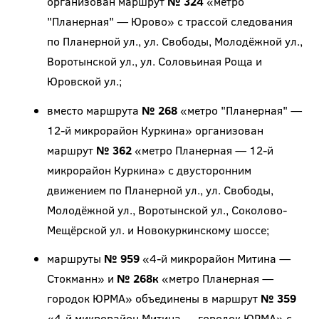
организован маршрут
№ 324
«метро
"Планерная" — Юрово» с трассой следования
по Планерной ул., ул. Свободы, Молодёжной ул.,
Воротынской ул., ул. Соловьиная Роща и
Юровской ул.;
вместо маршрута
№ 268
«метро "Планерная" —
12-й микрорайон Куркина» организован
маршрут
№ 362
«метро Планерная — 12-й
микрорайон Куркина» с двусторонним
движением по Планерной ул., ул. Свободы,
Молодёжной ул., Воротынской ул., Соколово-
Мещёрской ул. и Новокуркинскому шоссе;
маршруты
№ 959
«4-й микрорайон Митина —
Стокманн» и
№ 268к
«метро Планерная —
городок ЮРМА» объединены в маршрут
№ 359
«4-й микрорайон Митина — городок ЮРМА» с