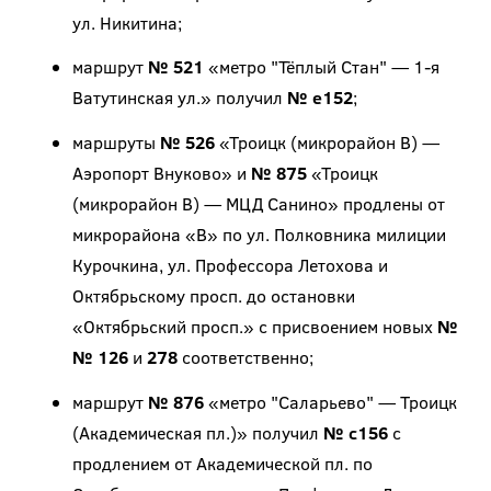
ул. Никитина;
маршрут
№ 521
«метро "Тёплый Стан" — 1-я
Ватутинская ул.» получил
№ е152
;
маршруты
№ 526
«Троицк (микрорайон В) —
Аэропорт Внуково» и
№ 875
«Троицк
(микрорайон В) — МЦД Санино» продлены от
микрорайона «В» по ул. Полковника милиции
Курочкина, ул. Профессора Летохова и
Октябрьскому просп. до остановки
«Октябрьский просп.» с присвоением новых
№
№ 126
и
278
соответственно;
маршрут
№ 876
«метро "Саларьево" — Троицк
(Академическая пл.)» получил
№ с156
с
продлением от Академической пл. по