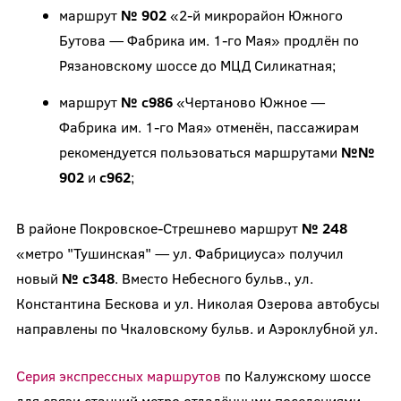
маршрут
№ 902
«2-й микрорайон Южного
Бутова — Фабрика им. 1-го Мая» продлён по
Рязановскому шоссе до МЦД Силикатная;
маршрут
№ с986
«Чертаново Южное —
Фабрика им. 1-го Мая» отменён, пассажирам
рекомендуется пользоваться маршрутами
№№
902
и
с962
;
В районе Покровское-Стрешнево маршрут
№ 248
«метро "Тушинская" — ул. Фабрициуса» получил
новый
№ с348
. Вместо Небесного бульв., ул.
Константина Бескова и ул. Николая Озерова автобусы
направлены по Чкаловскому бульв. и Аэроклубной ул.
Серия экспрессных маршрутов
по Калужскому шоссе
для связи станций метро отдалёнными поселениями