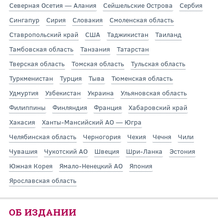
Северная Осетия — Алания
Сейшельские Острова
Сербия
Сингапур
Сирия
Словакия
Смоленская область
Ставропольский край
США
Таджикистан
Таиланд
Тамбовская область
Танзания
Татарстан
Тверская область
Томская область
Тульская область
Туркменистан
Турция
Тыва
Тюменская область
Удмуртия
Узбекистан
Украина
Ульяновская область
Филиппины
Финляндия
Франция
Хабаровский край
Хакасия
Ханты-Мансийский АО — Югра
Челябинская область
Черногория
Чехия
Чечня
Чили
Чувашия
Чукотский АО
Швеция
Шри-Ланка
Эстония
Южная Корея
Ямало-Ненецкий АО
Япония
Ярославская область
ОБ ИЗДАНИИ