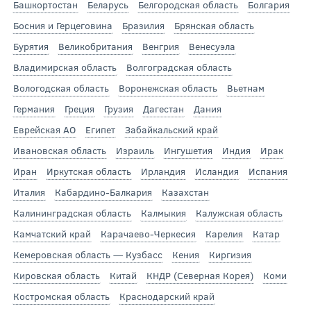
Башкортостан
Беларусь
Белгородская область
Болгария
Босния и Герцеговина
Бразилия
Брянская область
Бурятия
Великобритания
Венгрия
Венесуэла
Владимирская область
Волгоградская область
Вологодская область
Воронежская область
Вьетнам
Германия
Греция
Грузия
Дагестан
Дания
Еврейская АО
Египет
Забайкальский край
Ивановская область
Израиль
Ингушетия
Индия
Ирак
Иран
Иркутская область
Ирландия
Исландия
Испания
Италия
Кабардино-Балкария
Казахстан
Калининградская область
Калмыкия
Калужская область
Камчатский край
Карачаево-Черкесия
Карелия
Катар
Кемеровская область — Кузбасс
Кения
Киргизия
Кировская область
Китай
КНДР (Северная Корея)
Коми
Костромская область
Краснодарский край