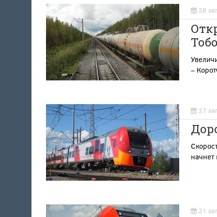
28 ав
Отк
Тоб
Увеличи
– Корот
27 ав
Доро
Скорос
начнет 
21 ав