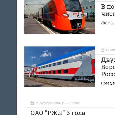
В по
чис
Это св
17 ав
Дву
Вор
Рос
Поезд 
31 октября 2006 г. — 12:00
ОАО "РЖД" 3 года