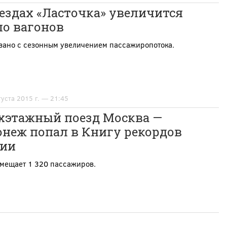
ездах «Ласточка» увеличится
ло вагонов
язано с сезонным увеличением пассажиропотока.
густа 2015 г. — 21:45
хэтажный поезд Москва —
онеж попал в Книгу рекордов
сии
вмещает 1 320 пассажиров.