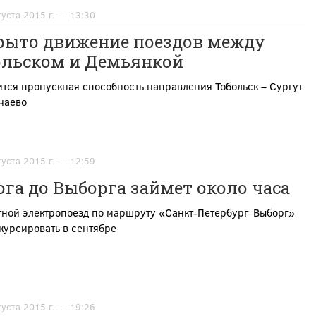
густа 2015 г. — 13:30
рыто движение поездов между
ольском и Демьянкой
тся пропускная способность направления Тобольск – Сургут
чаево
густа 2015 г. — 12:59
га до Выборга займет около часа
тной электропоезд по маршруту «Санкт-Петербург–Выборг»
курсировать в сентябре
густа 2015 г. — 19:26