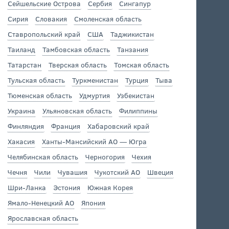
Сейшельские Острова
Сербия
Сингапур
Сирия
Словакия
Смоленская область
Ставропольский край
США
Таджикистан
Таиланд
Тамбовская область
Танзания
Татарстан
Тверская область
Томская область
Тульская область
Туркменистан
Турция
Тыва
Тюменская область
Удмуртия
Узбекистан
Украина
Ульяновская область
Филиппины
Финляндия
Франция
Хабаровский край
Хакасия
Ханты-Мансийский АО — Югра
Челябинская область
Черногория
Чехия
Чечня
Чили
Чувашия
Чукотский АО
Швеция
Шри-Ланка
Эстония
Южная Корея
Ямало-Ненецкий АО
Япония
Ярославская область