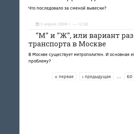
Что последовало за сменой вывески?
5 апреля 2006 г. — 12:00
"М" и "Ж", или вариант ра
транспорта в Москве
В Москве существует метрополитен. И основная ег
проблему?
« первая
‹ предыдущая
…
60
СТРАНИЦЫ