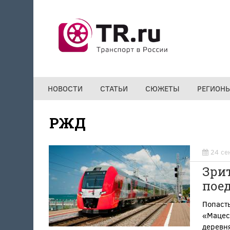
Перейти к основному содержанию
НОВОСТИ
СТАТЬИ
СЮЖЕТЫ
РЕГИОН
РЖД
24 се
Зрит
поед
Попасть
«Мацес
деревня