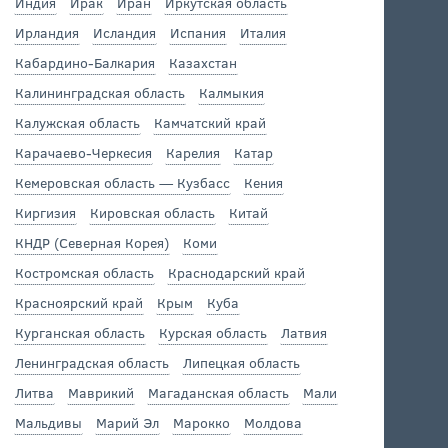
Индия
Ирак
Иран
Иркутская область
Ирландия
Исландия
Испания
Италия
Кабардино-Балкария
Казахстан
Калининградская область
Калмыкия
Калужская область
Камчатский край
Карачаево-Черкесия
Карелия
Катар
Кемеровская область — Кузбасс
Кения
Киргизия
Кировская область
Китай
КНДР (Северная Корея)
Коми
Костромская область
Краснодарский край
Красноярский край
Крым
Куба
Курганская область
Курская область
Латвия
Ленинградская область
Липецкая область
Литва
Маврикий
Магаданская область
Мали
Мальдивы
Марий Эл
Марокко
Молдова