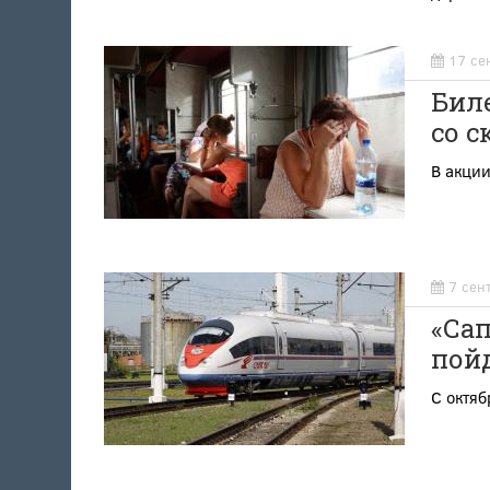
17 се
Бил
со с
В акции
7 сен
«Сап
пой
С октяб