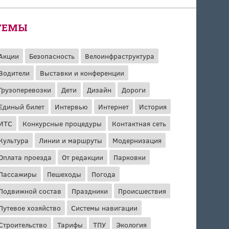
ТЕМЫ
Акции
Безопасность
Велоинфраструктура
Водители
Выставки и конференции
Грузоперевозки
Дети
Дизайн
Дороги
Единый билет
Интервью
Интернет
История
ИТС
Конкурсные процедуры
Контактная сеть
Культура
Линии и маршруты
Модернизация
Оплата проезда
От редакции
Парковки
Пассажиры
Пешеходы
Погода
Подвижной состав
Праздники
Происшествия
Путевое хозяйство
Системы навигации
Строительство
Тарифы
ТПУ
Экология