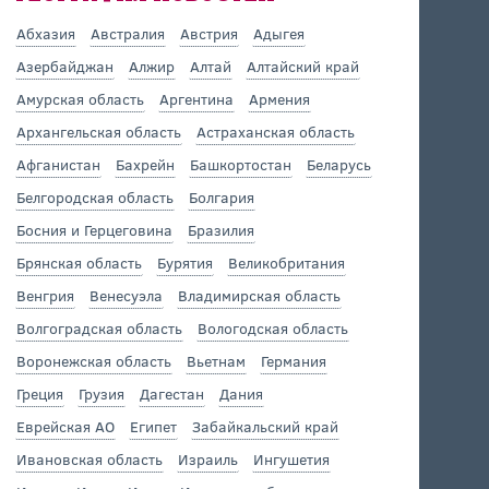
Абхазия
Австралия
Австрия
Адыгея
Азербайджан
Алжир
Алтай
Алтайский край
Амурская область
Аргентина
Армения
Архангельская область
Астраханская область
Афганистан
Бахрейн
Башкортостан
Беларусь
Белгородская область
Болгария
Босния и Герцеговина
Бразилия
Брянская область
Бурятия
Великобритания
Венгрия
Венесуэла
Владимирская область
Волгоградская область
Вологодская область
Воронежская область
Вьетнам
Германия
Греция
Грузия
Дагестан
Дания
Еврейская АО
Египет
Забайкальский край
Ивановская область
Израиль
Ингушетия