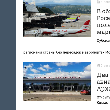
1 дек
В об
Рос
пол
мар
Субсид
регионами страны без пересадок в аэропортах Мо
6 авг
Два
ави
Арх
Открыт
Котлас