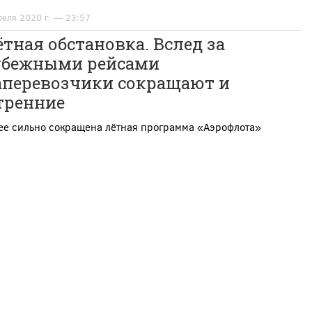
реля 2020 г. — 23:57
тная обстановка. Вслед за
убежными рейсами
аперевозчики сокращают и
тренние
ее сильно сокращена лётная программа «Аэрофлота»