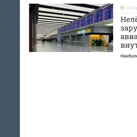
12 ап
Нелё
зар
ави
вну
Наибол