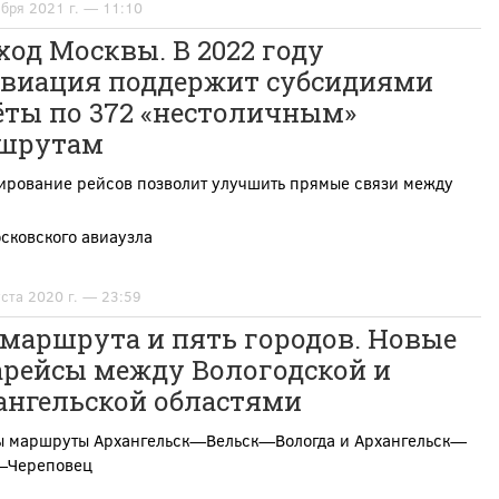
абря 2021 г. — 11:10
ход Москвы. В 2022 году
авиация поддержит субсидиями
ёты по 372 «нестоличным»
шрутам
ирование рейсов позволит улучшить прямые связи между
сковского авиаузла
уста 2020 г. — 23:59
 маршрута и пять городов. Новые
арейсы между Вологодской и
ангельской областями
ы маршруты Архангельск—Вельск—Вологда и Архангельск—
—Череповец