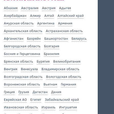
Абхазия
Австралия
Австрия
Адыгея
Азербайджан
Алжир
Алтай
Алтайский край
Амурская область
Аргентина
Армения
Архангельская область
Астраханская область
Афганистан
Бахрейн
Башкортостан
Беларусь
Белгородская область
Болгария
Босния и Герцеговина
Бразилия
Брянская область
Бурятия
Великобритания
Венгрия
Венесуэла
Владимирская область
Волгоградская область
Вологодская область
Воронежская область
Вьетнам
Германия
Греция
Грузия
Дагестан
Дания
Еврейская АО
Египет
Забайкальский край
Ивановская область
Израиль
Ингушетия