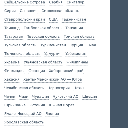
Сейшельские Острова
Сербия
Сингапур
Сирия
Словакия
Смоленская область
Ставропольский край
США
Таджикистан
Таиланд
Тамбовская область
Танзания
Татарстан
Тверская область
Томская область
Тульская область
Туркменистан
Турция
Тыва
Тюменская область
Удмуртия
Узбекистан
Украина
Ульяновская область
Филиппины
Финляндия
Франция
Хабаровский край
Хакасия
Ханты-Мансийский АО — Югра
Челябинская область
Черногория
Чехия
Чечня
Чили
Чувашия
Чукотский АО
Швеция
Шри-Ланка
Эстония
Южная Корея
Ямало-Ненецкий АО
Япония
Ярославская область