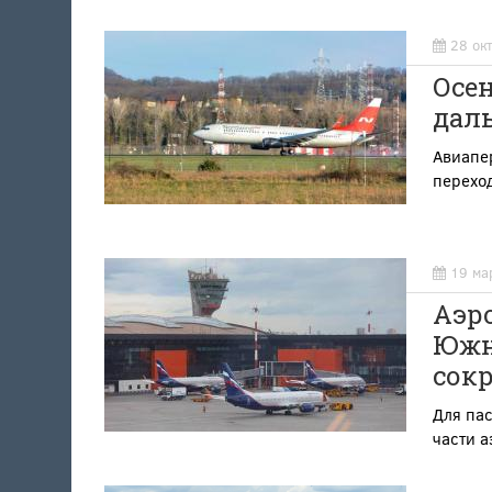
28 ок
Осен
даль
Авиапе
перехо
19 ма
Аэр
Южн
сок
Для пас
части 