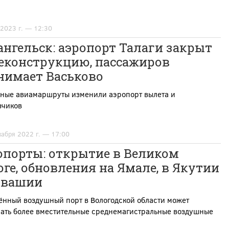
 2023 г. — 12:30
нгельск: аэропорт Талаги закрыт
реконструкцию, пассажиров
нимает Васьково
ные авиамаршруты изменили аэропорт вылета и
зчиков
кабря 2022 г. — 17:00
опорты: открытие в Великом
ге, обновления на Ямале, в Якутии
увашии
ённый воздушный порт в Вологодской области может
ать более вместительные среднемагистральные воздушные