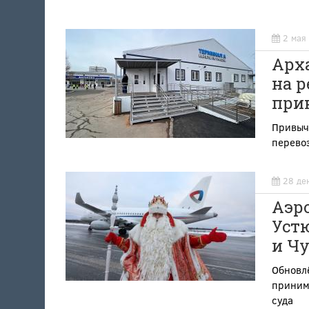
2 мая
Арха
на 
при
Привыч
перево
28 де
Аэр
Устю
и Ч
Обновл
приним
суда