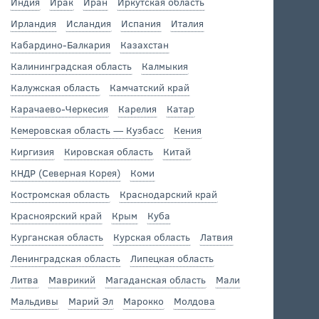
Индия
Ирак
Иран
Иркутская область
Ирландия
Исландия
Испания
Италия
Кабардино-Балкария
Казахстан
Калининградская область
Калмыкия
Калужская область
Камчатский край
Карачаево-Черкесия
Карелия
Катар
Кемеровская область — Кузбасс
Кения
Киргизия
Кировская область
Китай
КНДР (Северная Корея)
Коми
Костромская область
Краснодарский край
Красноярский край
Крым
Куба
Курганская область
Курская область
Латвия
Ленинградская область
Липецкая область
Литва
Маврикий
Магаданская область
Мали
Мальдивы
Марий Эл
Марокко
Молдова