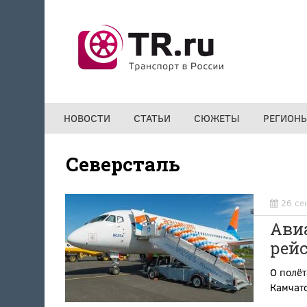
Перейти к основному содержанию
НОВОСТИ
СТАТЬИ
СЮЖЕТЫ
РЕГИОН
Северсталь
26 се
Ави
рейс
О полёт
Камчатс