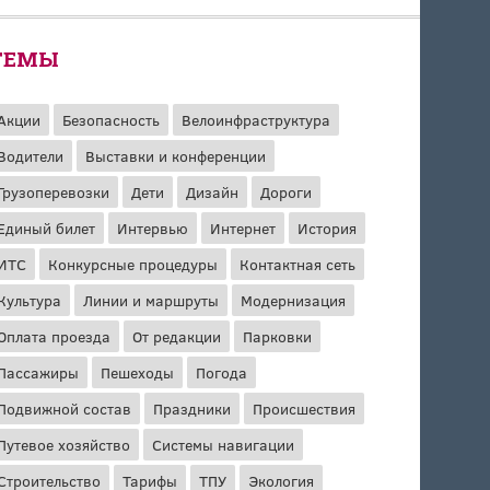
ТЕМЫ
Акции
Безопасность
Велоинфраструктура
Водители
Выставки и конференции
Грузоперевозки
Дети
Дизайн
Дороги
Единый билет
Интервью
Интернет
История
ИТС
Конкурсные процедуры
Контактная сеть
Культура
Линии и маршруты
Модернизация
Оплата проезда
От редакции
Парковки
Пассажиры
Пешеходы
Погода
Подвижной состав
Праздники
Происшествия
Путевое хозяйство
Системы навигации
Строительство
Тарифы
ТПУ
Экология