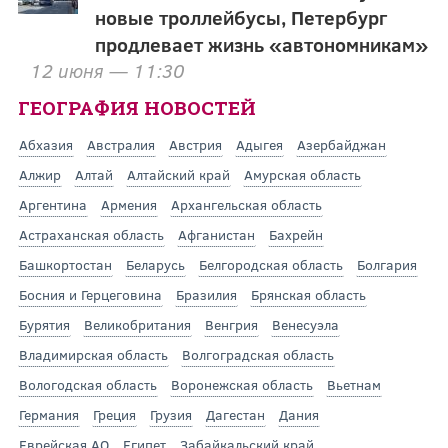
новые троллейбусы, Петербург
продлевает жизнь «автономникам»
12 июня — 11:30
ГЕОГРАФИЯ НОВОСТЕЙ
Абхазия
Австралия
Австрия
Адыгея
Азербайджан
Алжир
Алтай
Алтайский край
Амурская область
Аргентина
Армения
Архангельская область
Астраханская область
Афганистан
Бахрейн
Башкортостан
Беларусь
Белгородская область
Болгария
Босния и Герцеговина
Бразилия
Брянская область
Бурятия
Великобритания
Венгрия
Венесуэла
Владимирская область
Волгоградская область
Вологодская область
Воронежская область
Вьетнам
Германия
Греция
Грузия
Дагестан
Дания
Еврейская АО
Египет
Забайкальский край