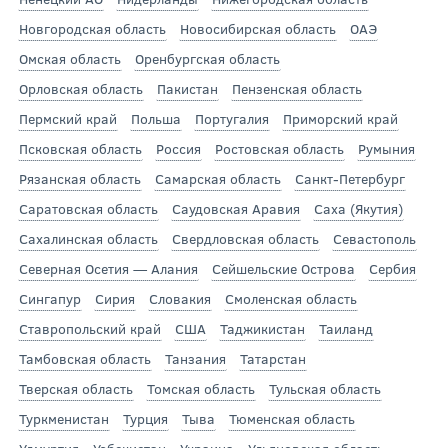
Новгородская область
Новосибирская область
ОАЭ
Омская область
Оренбургская область
Орловская область
Пакистан
Пензенская область
Пермский край
Польша
Португалия
Приморский край
Псковская область
Россия
Ростовская область
Румыния
Рязанская область
Самарская область
Санкт-Петербург
Саратовская область
Саудовская Аравия
Саха (Якутия)
Сахалинская область
Свердловская область
Севастополь
Северная Осетия — Алания
Сейшельские Острова
Сербия
Сингапур
Сирия
Словакия
Смоленская область
Ставропольский край
США
Таджикистан
Таиланд
Тамбовская область
Танзания
Татарстан
Тверская область
Томская область
Тульская область
Туркменистан
Турция
Тыва
Тюменская область