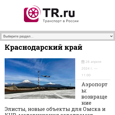
Перейти к основному содержанию
Краснодарский край
28 апреля
2024 г. —
11:00
Аэропорт
ы:
возвраще
ние
Элисты, новые объекты для Омска и