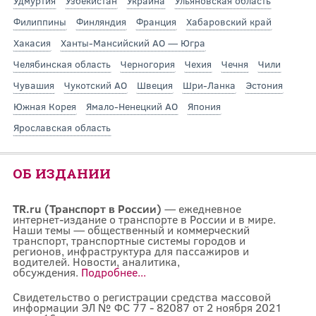
Удмуртия
Узбекистан
Украина
Ульяновская область
Филиппины
Финляндия
Франция
Хабаровский край
Хакасия
Ханты-Мансийский АО — Югра
Челябинская область
Черногория
Чехия
Чечня
Чили
Чувашия
Чукотский АО
Швеция
Шри-Ланка
Эстония
Южная Корея
Ямало-Ненецкий АО
Япония
Ярославская область
ОБ ИЗДАНИИ
TR.ru (Транспорт в России)
— ежедневное
интернет-издание о транспорте в России и в мире.
Наши темы — общественный и коммерческий
транспорт, транспортные системы городов и
регионов, инфраструктура для пассажиров и
водителей. Новости, аналитика,
обсуждения.
Подробнее...
Свидетельство о регистрации средства массовой
информации ЭЛ № ФС 77 - 82087 от 2 ноября 2021