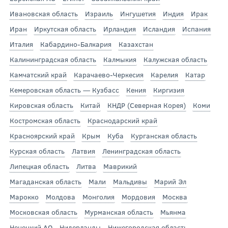
Ивановская область
Израиль
Ингушетия
Индия
Ирак
Иран
Иркутская область
Ирландия
Исландия
Испания
Италия
Кабардино-Балкария
Казахстан
Калининградская область
Калмыкия
Калужская область
Камчатский край
Карачаево-Черкесия
Карелия
Катар
Кемеровская область — Кузбасс
Кения
Киргизия
Кировская область
Китай
КНДР (Северная Корея)
Коми
Костромская область
Краснодарский край
Красноярский край
Крым
Куба
Курганская область
Курская область
Латвия
Ленинградская область
Липецкая область
Литва
Маврикий
Магаданская область
Мали
Мальдивы
Марий Эл
Марокко
Молдова
Монголия
Мордовия
Москва
Московская область
Мурманская область
Мьянма
Ненецкий АО
Нидерланды
Нижегородская область