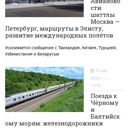
Авианово
сти:
шаттлы
Москва —
Петербург, маршруты в Элисту,
развитие международных полётов
Усиливается сообщение с Таиландом, Китаем, Турцией,
Узбекистаном и Беларусью
13 мая
2024 г. —
13:35
Поезда к
Чёрному
и
Балтийск
ому морям: железнодорожники