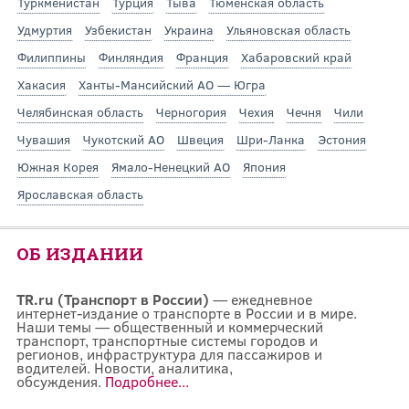
Туркменистан
Турция
Тыва
Тюменская область
Удмуртия
Узбекистан
Украина
Ульяновская область
Филиппины
Финляндия
Франция
Хабаровский край
Хакасия
Ханты-Мансийский АО — Югра
Челябинская область
Черногория
Чехия
Чечня
Чили
Чувашия
Чукотский АО
Швеция
Шри-Ланка
Эстония
Южная Корея
Ямало-Ненецкий АО
Япония
Ярославская область
ОБ ИЗДАНИИ
TR.ru (Транспорт в России)
— ежедневное
интернет-издание о транспорте в России и в мире.
Наши темы — общественный и коммерческий
транспорт, транспортные системы городов и
регионов, инфраструктура для пассажиров и
водителей. Новости, аналитика,
обсуждения.
Подробнее...