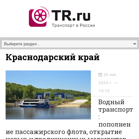
Перейти к основному содержанию
Краснодарский край
30 мая
2024 г. —
14:10
Водный
транспорт
:
пополнен
ие пассажирского флота, открытие