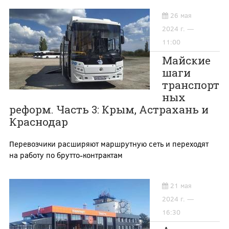
26 мая
2024 г. —
11:00
Майские
шаги
транспорт
ных
реформ. Часть 3: Крым, Астрахань и
Краснодар
Перевозчики расширяют маршрутную сеть и переходят
на работу по брутто-контрактам
21 мая
2024 г. —
16:30