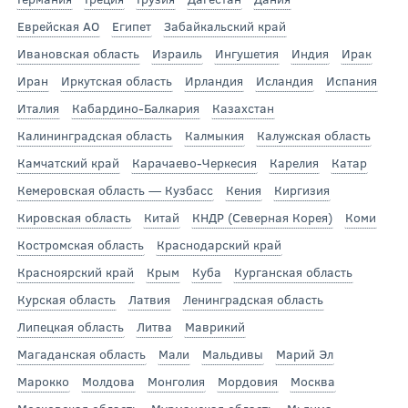
Еврейская АО
Египет
Забайкальский край
Ивановская область
Израиль
Ингушетия
Индия
Ирак
Иран
Иркутская область
Ирландия
Исландия
Испания
Италия
Кабардино-Балкария
Казахстан
Калининградская область
Калмыкия
Калужская область
Камчатский край
Карачаево-Черкесия
Карелия
Катар
Кемеровская область — Кузбасс
Кения
Киргизия
Кировская область
Китай
КНДР (Северная Корея)
Коми
Костромская область
Краснодарский край
Красноярский край
Крым
Куба
Курганская область
Курская область
Латвия
Ленинградская область
Липецкая область
Литва
Маврикий
Магаданская область
Мали
Мальдивы
Марий Эл
Марокко
Молдова
Монголия
Мордовия
Москва