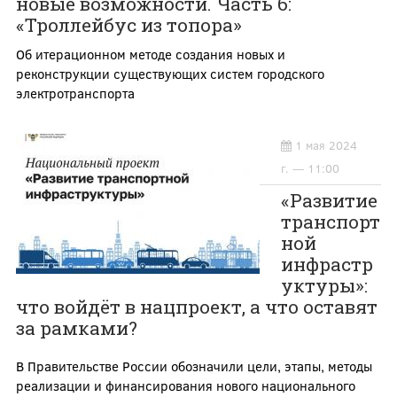
новые возможности. Часть 6:
«Троллейбус из топора»
Об итерационном методе создания новых и
реконструкции существующих систем городского
электротранспорта
1 мая 2024
г. — 11:00
«Развитие
транспорт
ной
инфрастр
уктуры»:
что войдёт в нацпроект, а что оставят
за рамками?
В Правительстве России обозначили цели, этапы, методы
реализации и финансирования нового национального