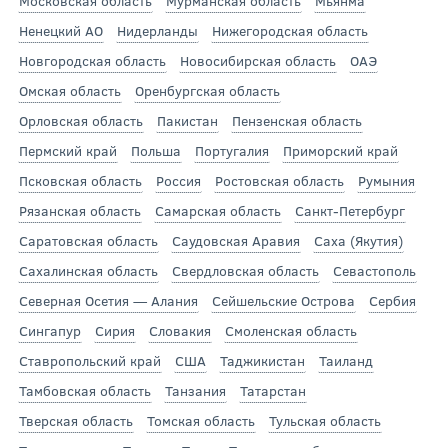
Московская область
Мурманская область
Мьянма
Ненецкий АО
Нидерланды
Нижегородская область
Новгородская область
Новосибирская область
ОАЭ
Омская область
Оренбургская область
Орловская область
Пакистан
Пензенская область
Пермский край
Польша
Португалия
Приморский край
Псковская область
Россия
Ростовская область
Румыния
Рязанская область
Самарская область
Санкт-Петербург
Саратовская область
Саудовская Аравия
Саха (Якутия)
Сахалинская область
Свердловская область
Севастополь
Северная Осетия — Алания
Сейшельские Острова
Сербия
Сингапур
Сирия
Словакия
Смоленская область
Ставропольский край
США
Таджикистан
Таиланд
Тамбовская область
Танзания
Татарстан
Тверская область
Томская область
Тульская область