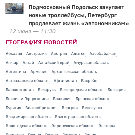
Подмосковный Подольск закупает
новые троллейбусы, Петербург
продлевает жизнь «автономникам»
12 июня — 11:30
ГЕОГРАФИЯ НОВОСТЕЙ
Абхазия
Австралия
Австрия
Адыгея
Азербайджан
Алжир
Алтай
Алтайский край
Амурская область
Аргентина
Армения
Архангельская область
Астраханская область
Афганистан
Бахрейн
Башкортостан
Беларусь
Белгородская область
Болгария
Босния и Герцеговина
Бразилия
Брянская область
Бурятия
Великобритания
Венгрия
Венесуэла
Владимирская область
Волгоградская область
Вологодская область
Воронежская область
Вьетнам
Германия
Греция
Грузия
Дагестан
Дания