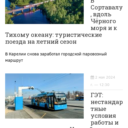
В
Сортавалу
, вдоль
Чёрного
моря и к
Тихому океану: туристические
поезда на летний сезон
В Карелии снова заработал городской паровозный
маршрут
2 мая 2024
г. — 12:30
ГЭТ:
нестандар
тные
условия
работы и