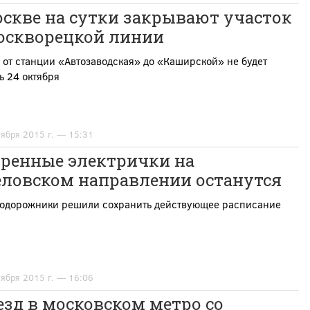
скве на сутки закрывают участок
оскворецкой линии
 от станции «Автозаводская» до «Каширской» не будет
ь 24 октября
тября 2015 г. — 15:31
оренные электрички на
ёловском направлении останутся
одорожники решили сохранить действующее расписание
тября 2015 г. — 16:06
зд в московском метро со