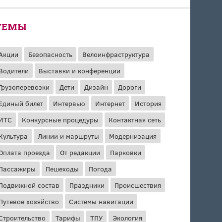
ТЕМЫ
Акции
Безопасность
Велоинфраструктура
Водители
Выставки и конференции
Грузоперевозки
Дети
Дизайн
Дороги
Единый билет
Интервью
Интернет
История
ИТС
Конкурсные процедуры
Контактная сеть
Культура
Линии и маршруты
Модернизация
Оплата проезда
От редакции
Парковки
Пассажиры
Пешеходы
Погода
Подвижной состав
Праздники
Происшествия
Путевое хозяйство
Системы навигации
Строительство
Тарифы
ТПУ
Экология