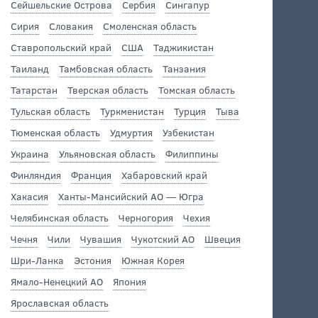
Сейшельские Острова
Сербия
Сингапур
Сирия
Словакия
Смоленская область
Ставропольский край
США
Таджикистан
Таиланд
Тамбовская область
Танзания
Татарстан
Тверская область
Томская область
Тульская область
Туркменистан
Турция
Тыва
Тюменская область
Удмуртия
Узбекистан
Украина
Ульяновская область
Филиппины
Финляндия
Франция
Хабаровский край
Хакасия
Ханты-Мансийский АО — Югра
Челябинская область
Черногория
Чехия
Чечня
Чили
Чувашия
Чукотский АО
Швеция
Шри-Ланка
Эстония
Южная Корея
Ямало-Ненецкий АО
Япония
Ярославская область