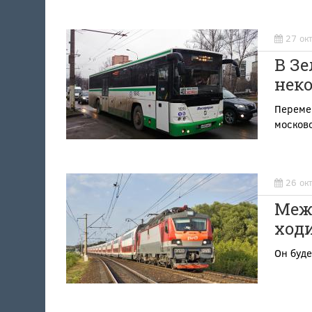
27 ок
В Зе
нек
Перемен
московс
26 ок
Меж
ход
Он буде