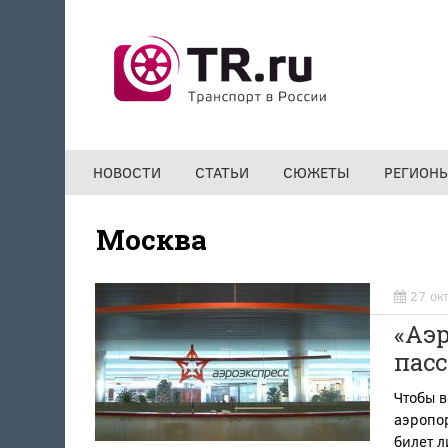
Перейти к основному содержанию
НОВОСТИ
СТАТЬИ
СЮЖЕТЫ
РЕГИОН
Москва
27 ок
«Аэр
пас
Чтобы в
аэропор
билет 