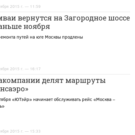
тября 2015 г. — 11:59
ваи вернутся на Загородное шоссе
раньше ноября
ремонта путей на юге Москвы продлены
тября 2015 г. — 16:17
акомпании делят маршруты
нсаэро»
тября «ЮТэйр» начинает обслуживать рейс «Москва –
ь»
тября 2015 г. — 15:33