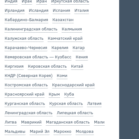
Индия
Ирак
Иран
Иркутская область
Ирландия
Исландия
Испания
Италия
Кабардино-Балкария
Казахстан
Калининградская область
Калмыкия
Калужская область
Камчатский край
Карачаево-Черкесия
Карелия
Катар
Кемеровская область — Кузбасс
Кения
Киргизия
Кировская область
Китай
КНДР (Северная Корея)
Коми
Костромская область
Краснодарский край
Красноярский край
Крым
Куба
Курганская область
Курская область
Латвия
Ленинградская область
Липецкая область
Литва
Маврикий
Магаданская область
Мали
Мальдивы
Марий Эл
Марокко
Молдова