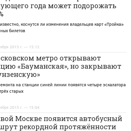
дующего года может подорожать
%
известно, коснутся ли изменения владельцев карт «Тройка»
ных билетов
тября 2015 г. — 15:12
осковском метро открывают
нцию «Бауманская», но закрывают
унзенскую»
емонта на станции синей линии появятся четыре эскалатора
трёх старых
тября 2015 г. — 15:04
овой Москве появится автобусный
шрут рекордной протяжённости