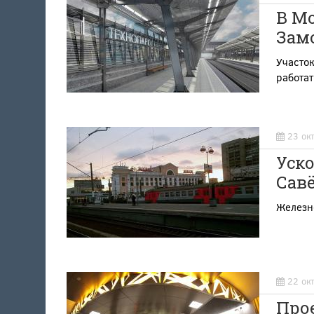
В Мо
Зам
Участок
работат
23 ок
Уск
Сав
Железн
22 ок
Прое