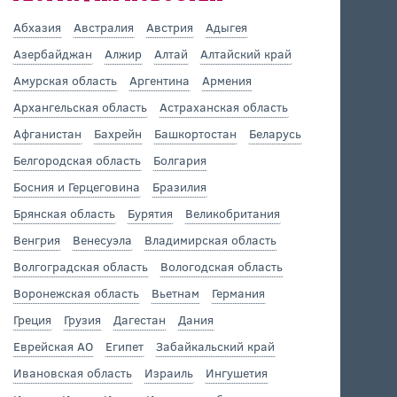
Абхазия
Австралия
Австрия
Адыгея
Азербайджан
Алжир
Алтай
Алтайский край
Амурская область
Аргентина
Армения
Архангельская область
Астраханская область
Афганистан
Бахрейн
Башкортостан
Беларусь
Белгородская область
Болгария
Босния и Герцеговина
Бразилия
Брянская область
Бурятия
Великобритания
Венгрия
Венесуэла
Владимирская область
Волгоградская область
Вологодская область
Воронежская область
Вьетнам
Германия
Греция
Грузия
Дагестан
Дания
Еврейская АО
Египет
Забайкальский край
Ивановская область
Израиль
Ингушетия