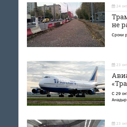
24 ок
Трам
не 
Сроки 
23 ок
Ави
«Тра
С 29 ок
Анадыр
23 ок