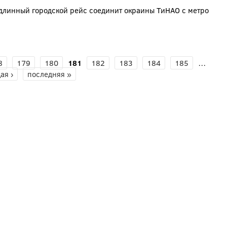
длинный городской рейс соединит окраины ТиНАО с метро
8
179
180
181
182
183
184
185
…
ая ›
последняя »