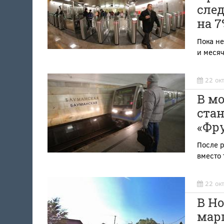
сле
на 7
Пока не
и месяч
22 ок
В м
ста
«Фр
После р
вместо 
22 ок
В Н
мар